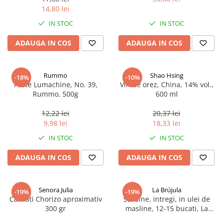
14,80 lei
IN STOC
IN STOC
ADAUGA IN COS
ADAUGA IN COS
Rummo
Shao Hsing
-18%
-10%
Paste Lumachine, No. 39,
Vin de orez, China, 14% vol.,
Rummo, 500g
600 ml
12,22 lei
20,37 lei
9,98 lei
18,33 lei
IN STOC
IN STOC
ADAUGA IN COS
ADAUGA IN COS
Senora Julia
La Brújula
-19%
-19%
Carnati Chorizo aproximativ
Sardine, intregi, in ulei de
300 gr
masline, 12-15 bucati, La
Brújula, 115 g