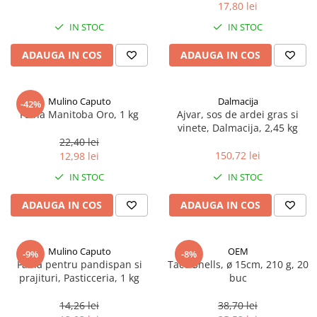
17,80 lei
Spania / Cipru / Africa
Tigai grill
Sare de mare din Marea Nordului
IN STOC
IN STOC
Prajitore paine
Sare de mare din Oceanele Pacific
ADAUGA IN COS
ADAUGA IN COS
Gratare
si Indian
Sare de mare naturala din
Cesti, boluri, vesela
Portugalia
Mulino Caputo
Dalmacija
-42%
Sare de roca
Faina Manitoba Oro, 1 kg
Ajvar, sos de ardei gras si
vinete, Dalmacija, 2,45 kg
Sare marina
22,40 lei
Sare speciala
150,72 lei
12,98 lei
Snacks
IN STOC
IN STOC
Specialitati din ulei
ADAUGA IN COS
ADAUGA IN COS
Terine si placinte
Uleiuri Premium
Mulino Caputo
OEM
Uleiuri speciale/presate la rece
-9%
-8%
Faina pentru pandispan si
Taco Shells, ø 15cm, 210 g, 20
Ulei de masline extravirgin
prajituri, Pasticceria, 1 kg
buc
Ulei Gegenbauer
14,26 lei
38,70 lei
Ulei Gewurzgarten