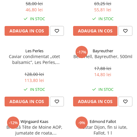
58,00 lei
69,25 lei
46,80 lei
55,81 lei
IN STOC
IN STOC
ADAUGA IN COS
ADAUGA IN COS
Les Perles
Bayreuther
-17%
Caviar condimentat „otet
Bere Hell, Bayreuther, 500ml
balsamic”, Les Perles,
marimea perlelor 5 mm,
17,88 lei
sferice, 200 g
128,00 lei
14,80 lei
113,80 lei
IN STOC
IN STOC
ADAUGA IN COS
ADAUGA IN COS
Wijngaard Kaas
Edmond Fallot
-12%
-9%
Brânză Tête de Moine AOP,
Mustar Dijon, fin si iute,
jumatate de roata,
Fallot, 1 l