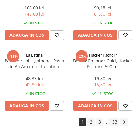
aproximativ 400 g
168,00 lei
90,18 lei
148,00 lei
81,80 lei
IN STOC
IN STOC
ADAUGA IN COS
ADAUGA IN COS
La Latina
Hacker Pschorr
-11%
-20%
Pasta de chili, galbena, Pasta
Bere Münchner Gold, Hacker
de Aji Amarillo, La Latina,
Pschorr, 500 ml
Peru 225 g
48,33 lei
19,80 lei
42,80 lei
15,80 lei
IN STOC
IN STOC
ADAUGA IN COS
ADAUGA IN COS
1
2
3
133
...