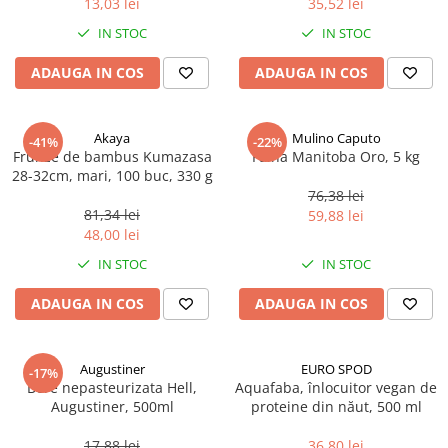
13,03 lei
35,52 lei
Ulei Huilerie Beaujolaise
IN STOC
IN STOC
Ulei Huileries du Berry
Uleiuri aromatizate
ADAUGA IN COS
ADAUGA IN COS
Ulei Wiberg Gastro
Akaya
Mulino Caputo
-41%
-22%
Frunze de bambus Kumazasa
Faina Manitoba Oro, 5 kg
28-32cm, mari, 100 buc, 330 g
76,38 lei
81,34 lei
59,88 lei
48,00 lei
IN STOC
IN STOC
ADAUGA IN COS
ADAUGA IN COS
Augustiner
EURO SPOD
-17%
Bere nepasteurizata Hell,
Aquafaba, înlocuitor vegan de
Augustiner, 500ml
proteine ​​din năut, 500 ml
17,88 lei
36,80 lei