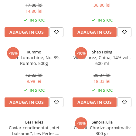
17,88 lei
36,80 lei
14,80 lei
IN STOC
IN STOC
ADAUGA IN COS
ADAUGA IN COS
Rummo
Shao Hsing
-18%
-10%
Paste Lumachine, No. 39,
Vin de orez, China, 14% vol.,
Rummo, 500g
600 ml
12,22 lei
20,37 lei
9,98 lei
18,33 lei
IN STOC
IN STOC
ADAUGA IN COS
ADAUGA IN COS
Les Perles
Senora Julia
-19%
Caviar condimentat „otet
Carnati Chorizo aproximativ
balsamic”, Les Perles,
300 gr