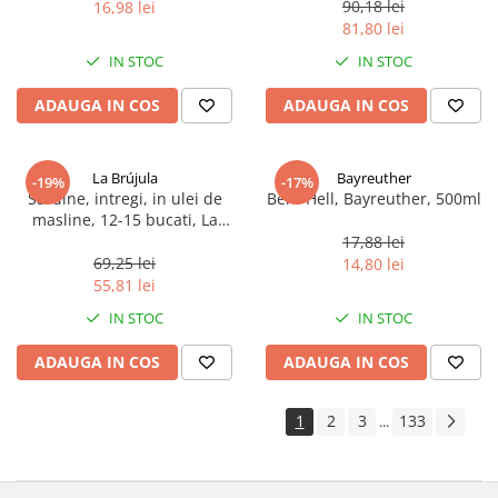
90,18 lei
16,98 lei
81,80 lei
IN STOC
IN STOC
ADAUGA IN COS
ADAUGA IN COS
La Brújula
Bayreuther
-19%
-17%
Sardine, intregi, in ulei de
Bere Hell, Bayreuther, 500ml
masline, 12-15 bucati, La
Brújula, 115 g
17,88 lei
69,25 lei
14,80 lei
55,81 lei
IN STOC
IN STOC
ADAUGA IN COS
ADAUGA IN COS
1
2
3
133
...