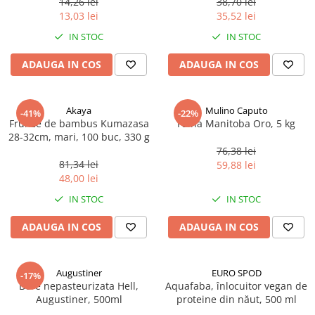
14,26 lei
38,70 lei
Ulei Huilerie Beaujolaise
13,03 lei
35,52 lei
Ulei Huileries du Berry
IN STOC
IN STOC
Uleiuri aromatizate
ADAUGA IN COS
ADAUGA IN COS
Ulei Wiberg Gastro
Akaya
Mulino Caputo
-41%
-22%
Frunze de bambus Kumazasa
Faina Manitoba Oro, 5 kg
28-32cm, mari, 100 buc, 330 g
76,38 lei
81,34 lei
59,88 lei
48,00 lei
IN STOC
IN STOC
ADAUGA IN COS
ADAUGA IN COS
Augustiner
EURO SPOD
-17%
Bere nepasteurizata Hell,
Aquafaba, înlocuitor vegan de
Augustiner, 500ml
proteine ​​din năut, 500 ml