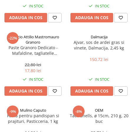
Spania / Cipru / Africa
Tigai grill
IN STOC
IN STOC
Sare de mare din Marea Nordului
Prajitore paine
ADAUGA IN COS
ADAUGA IN COS
Sare de mare din Oceanele Pacific
Gratare
si Indian
Sare de mare naturala din
Cesti, boluri, vesela
Pastificio Attilio Mastromauro
Dalmacija
-22%
Portugalia
Granoro
Ajvar, sos de ardei gras si
Sare de roca
Paste Granoro Dedicato -
vinete, Dalmacija, 2,45 kg
Mafaldine, tagliatelle
Sare marina
ondulate (10 mm), No.5, 500 g
150,72 lei
Sare speciala
22,80 lei
Snacks
17,80 lei
Specialitati din ulei
IN STOC
IN STOC
Terine si placinte
ADAUGA IN COS
ADAUGA IN COS
Uleiuri Premium
Uleiuri speciale/presate la rece
Mulino Caputo
OEM
-9%
-8%
Ulei de masline extravirgin
Faina pentru pandispan si
Taco Shells, ø 15cm, 210 g, 20
Ulei Gegenbauer
prajituri, Pasticceria, 1 kg
buc
Ulei Gewurzgarten