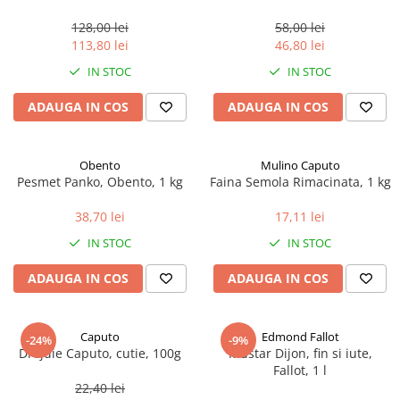
marimea perlelor 5 mm,
sferice, 200 g
128,00 lei
58,00 lei
113,80 lei
46,80 lei
IN STOC
IN STOC
ADAUGA IN COS
ADAUGA IN COS
Obento
Mulino Caputo
Pesmet Panko, Obento, 1 kg
Faina Semola Rimacinata, 1 kg
38,70 lei
17,11 lei
IN STOC
IN STOC
ADAUGA IN COS
ADAUGA IN COS
Caputo
Edmond Fallot
-24%
-9%
Drojdie Caputo, cutie, 100g
Mustar Dijon, fin si iute,
Fallot, 1 l
22,40 lei