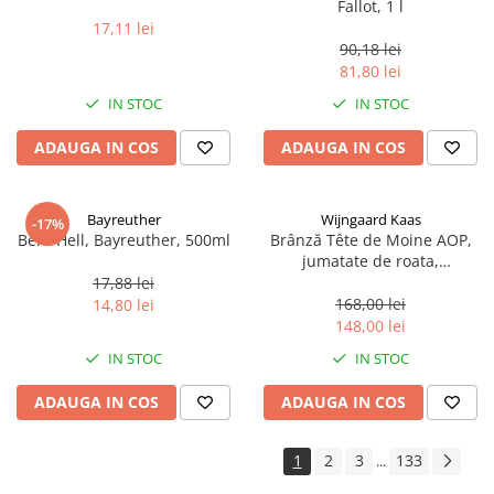
Fallot, 1 l
17,11 lei
90,18 lei
81,80 lei
IN STOC
IN STOC
ADAUGA IN COS
ADAUGA IN COS
Bayreuther
Wijngaard Kaas
-17%
Bere Hell, Bayreuther, 500ml
Brânză Tête de Moine AOP,
jumatate de roata,
aproximativ 400 g
17,88 lei
168,00 lei
14,80 lei
148,00 lei
IN STOC
IN STOC
ADAUGA IN COS
ADAUGA IN COS
1
2
3
133
...