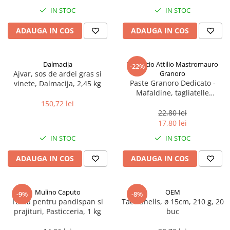
Spania / Cipru / Africa
Tigai grill
IN STOC
IN STOC
Sare de mare din Marea Nordului
Prajitore paine
ADAUGA IN COS
ADAUGA IN COS
Sare de mare din Oceanele Pacific
Gratare
si Indian
Sare de mare naturala din
Cesti, boluri, vesela
Dalmacija
Pastificio Attilio Mastromauro
-22%
Portugalia
Ajvar, sos de ardei gras si
Granoro
Sare de roca
Paste Granoro Dedicato -
vinete, Dalmacija, 2,45 kg
Mafaldine, tagliatelle
Sare marina
ondulate (10 mm), No.5, 500 g
150,72 lei
Sare speciala
22,80 lei
Snacks
17,80 lei
Specialitati din ulei
IN STOC
IN STOC
Terine si placinte
ADAUGA IN COS
ADAUGA IN COS
Uleiuri Premium
Uleiuri speciale/presate la rece
Mulino Caputo
OEM
-9%
-8%
Ulei de masline extravirgin
Faina pentru pandispan si
Taco Shells, ø 15cm, 210 g, 20
Ulei Gegenbauer
prajituri, Pasticceria, 1 kg
buc
Ulei Gewurzgarten