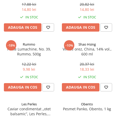
17,88 lei
20,82 lei
14,80 lei
14,80 lei
IN STOC
IN STOC
ADAUGA IN COS
ADAUGA IN COS
Rummo
Shao Hsing
-18%
-10%
Paste Lumachine, No. 39,
Vin de orez, China, 14% vol.,
Rummo, 500g
600 ml
12,22 lei
20,37 lei
9,98 lei
18,33 lei
IN STOC
IN STOC
ADAUGA IN COS
ADAUGA IN COS
Les Perles
Obento
Caviar condimentat „otet
Pesmet Panko, Obento, 1 kg
balsamic”, Les Perles,