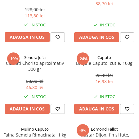
marimea perlelor 5 mm,
38,70 lei
sferice, 200 g
128,00 lei
113,80 lei
IN STOC
IN STOC
ADAUGA IN COS
ADAUGA IN COS
Senora Julia
Caputo
-19%
-24%
Carnati Chorizo aproximativ
Drojdie Caputo, cutie, 100g
300 gr
22,40 lei
58,00 lei
16,98 lei
46,80 lei
IN STOC
IN STOC
ADAUGA IN COS
ADAUGA IN COS
Mulino Caputo
Edmond Fallot
-9%
Faina Semola Rimacinata, 1 kg
Mustar Dijon, fin si iute,