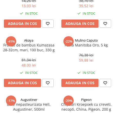
14,26 lei
38,70 lei
Ulei Huilerie Beaujolaise
13,03 lei
35,52 lei
Ulei Huileries du Berry
IN STOC
IN STOC
Uleiuri aromatizate
ADAUGA IN COS
ADAUGA IN COS
Ulei Wiberg Gastro
Akaya
Mulino Caputo
-41%
-22%
Frunze de bambus Kumazasa
Faina Manitoba Oro, 5 kg
28-32cm, mari, 100 buc, 330 g
76,38 lei
81,34 lei
59,88 lei
48,00 lei
IN STOC
IN STOC
ADAUGA IN COS
ADAUGA IN COS
Augustiner
Pigeon
-17%
-29%
Bere nepasteurizata Hell,
Chipsuri Kroepoek cu creveti,
Augustiner, 500ml
necopti, China, Pigeon, 200 g