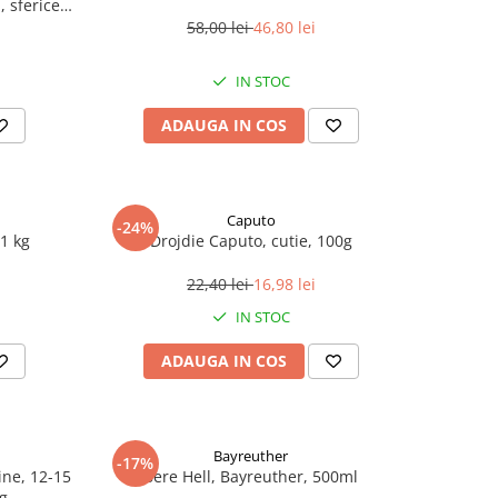
 sferice,
58,00 lei
46,80 lei
IN STOC
ADAUGA IN COS
Caputo
-24%
1 kg
Drojdie Caputo, cutie, 100g
22,40 lei
16,98 lei
IN STOC
ADAUGA IN COS
Bayreuther
-17%
line, 12-15
Bere Hell, Bayreuther, 500ml
 g