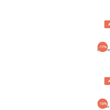
-17%
Bere ne
-10%
Vin de