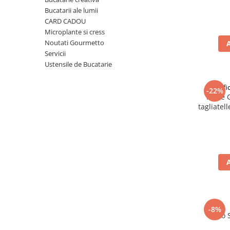
Ulei Huilerie Beaujolaise
Bucatarii ale lumii
Ulei Huileries du Berry
CARD CADOU
Microplante si cress
Uleiuri aromatizate
Noutati Gourmetto
Ulei Wiberg Gastro
Servicii
Ustensile de Bucatarie
Pastif
-22%
Paste 
tagliatel
-8%
Taco 