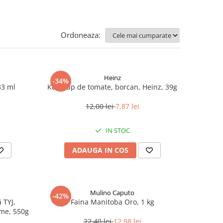
Ordoneaza:
Heinz
-34%
33 ml
Ketchup de tomate, borcan, Heinz, 39g
12,00 lei
7,87 lei
IN STOC
ADAUGA IN COS
Mulino Caputo
-42%
 TYJ,
Faina Manitoba Oro, 1 kg
me, 550g
22,40 lei
12,98 lei