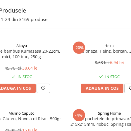
Produsele
1-
24
din
3169
produse
Akaya
Heinz
-20%
de bambus Kumazasa 20-22cm,
Maioneza, Heinz, borcan, 
mici, 100 buc, 250 g
8,68 lei
6,94 lei
45,76 lei
38,64 lei
IN STOC
IN STOC
ADAUGA IN COS
ADAUGA IN COS
Mulino Caputo
Spring Home
-4%
a Gluten, Nuvola di Riso - 500gr
Foi pachețele de primavară
215x215mm, 40buc, Spring Ho
21,80 lei
15,80 lei