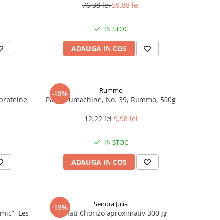
76,38 lei
59,88 lei
IN STOC
ADAUGA IN COS
Rummo
-18%
roteine ​​
Paste Lumachine, No. 39, Rummo, 500g
12,22 lei
9,98 lei
IN STOC
ADAUGA IN COS
Senora Julia
-19%
mic”, Les
Carnati Chorizo aproximativ 300 gr