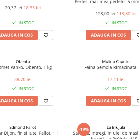
Perles, marimea perlelor 5 mm,
200 g
20,37 lei
18,33 lei
128,00 lei
113,80 lei
IN STOC
IN STOC
ADAUGA IN COS
ADAUGA IN COS
Obento
Mulino Caputo
smet Panko, Obento, 1 kg
Faina Semola Rimacinata, 
38,70 lei
17,11 lei
IN STOC
IN STOC
ADAUGA IN COS
ADAUGA IN COS
Edmond Fallot
La Brújula
-19%
 Dijon, fin si iute, Fallot, 1 l
Sardine, intregi, in ulei de mas
bucati, La Brújula, 115