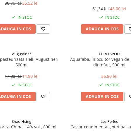
38,70 lei
35,52 lei
81,34 lei
48,00 lei
IN STOC
IN STOC
ADAUGA IN COS
ADAUGA IN COS
Augustiner
EURO SPOD
pasteurizata Hell, Augustiner,
Aquafaba, înlocuitor vegan de p
500ml
din năut, 500 ml
17,88 lei
14,80 lei
36,80 lei
IN STOC
IN STOC
ADAUGA IN COS
ADAUGA IN COS
Shao Hsing
Les Perles
 orez, China, 14% vol., 600 ml
Caviar condimentat „otet balsa