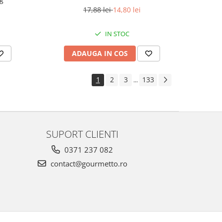
17,88 lei
14,80 lei
IN STOC
ADAUGA IN COS
1
2
3
133
...
SUPORT CLIENTI
0371 237 082
contact@gourmetto.ro