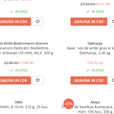
27,50 lei
26,31 lei
IN STOC
IN STOC
ADAUGA IN COS
ADAUGA IN COS
icio Attilio Mastromauro Granoro
Dalmacija
Granoro Dedicato -Mafaldine,
Ajvar, sos de ardei gras si v
le ondulate (10 mm), No.5, 500 g
Dalmacija, 2,45 kg
22,80 lei
17,80 lei
150,72 lei
IN STOC
IN STOC
ADAUGA IN COS
ADAUGA IN COS
OEM
Akaya
-41%
Shells, ø 15cm, 210 g, 20 buc
Frunze de bambus Kumazasa 
mari, 100 buc, 330 g