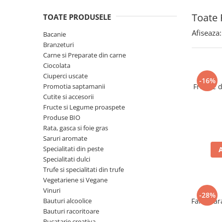
Spania / Cipru / Africa
Tigai grill
Toate 
TOATE PRODUSELE
Sare de mare din Marea Nordului
Prajitore paine
Sare de mare din Oceanele Pacific
Afiseaza:
Bacanie
Gratare
si Indian
Branzeturi
Sare de mare naturala din
Cesti, boluri, vesela
Carne si Preparate din carne
Portugalia
Ciocolata
Ciuperci uscate
Sare de roca
-16%
Promotia saptamanii
Frunze 
Sare marina
Cutite si accesorii
Sare speciala
Fructe si Legume proaspete
Snacks
Produse BIO
Rata, gasca si foie gras
Specialitati din ulei
Saruri aromate
Terine si placinte
Specialitati din peste
Specialitati dulci
Uleiuri Premium
Trufe si specialitati din trufe
Uleiuri speciale/presate la rece
Vegetariene si Vegane
Ulei de masline extravirgin
Vinuri
-28%
Bauturi alcoolice
Faina far
Ulei Gegenbauer
Bauturi racoritoare
Ulei Gewurzgarten
Bucatarie creativa