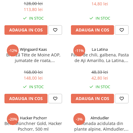
sferice, 200 g
128,00 lei
14,80 lei
113,80 lei
IN STOC
IN STOC
ADAUGA IN COS
ADAUGA IN COS
Wijngaard Kaas
La Latina
-12%
-11%
Brânză Tête de Moine AOP,
Pasta de chili, galbena, Pasta
jumatate de roata,
de Aji Amarillo, La Latina,
aproximativ 400 g
Peru 225 g
168,00 lei
48,33 lei
148,00 lei
42,80 lei
IN STOC
IN STOC
ADAUGA IN COS
ADAUGA IN COS
Hacker Pschorr
Almdudler
-20%
-3%
Bere Münchner Gold, Hacker
Limonada acidulata din
Pschorr, 500 ml
plante alpine, Almdudler,