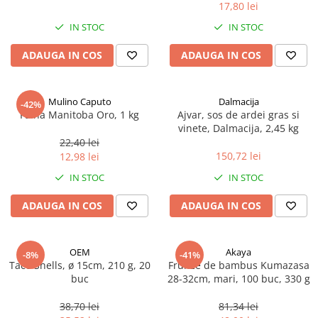
17,80 lei
Spania / Cipru / Africa
Tigai grill
Sare de mare din Marea Nordului
IN STOC
IN STOC
Prajitore paine
Sare de mare din Oceanele Pacific
ADAUGA IN COS
ADAUGA IN COS
Gratare
si Indian
Sare de mare naturala din
Cesti, boluri, vesela
Portugalia
Mulino Caputo
Dalmacija
-42%
Sare de roca
Faina Manitoba Oro, 1 kg
Ajvar, sos de ardei gras si
vinete, Dalmacija, 2,45 kg
Sare marina
22,40 lei
Sare speciala
150,72 lei
12,98 lei
Snacks
IN STOC
IN STOC
Specialitati din ulei
ADAUGA IN COS
ADAUGA IN COS
Terine si placinte
Uleiuri Premium
OEM
Akaya
Uleiuri speciale/presate la rece
-8%
-41%
Taco Shells, ø 15cm, 210 g, 20
Frunze de bambus Kumazasa
Ulei de masline extravirgin
buc
28-32cm, mari, 100 buc, 330 g
Ulei Gegenbauer
38,70 lei
81,34 lei
Ulei Gewurzgarten