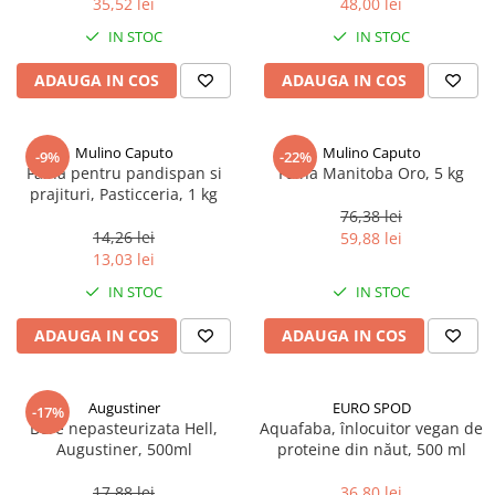
35,52 lei
48,00 lei
Ulei Huilerie Beaujolaise
IN STOC
IN STOC
Ulei Huileries du Berry
Uleiuri aromatizate
ADAUGA IN COS
ADAUGA IN COS
Ulei Wiberg Gastro
Mulino Caputo
Mulino Caputo
-9%
-22%
Faina pentru pandispan si
Faina Manitoba Oro, 5 kg
prajituri, Pasticceria, 1 kg
76,38 lei
14,26 lei
59,88 lei
13,03 lei
IN STOC
IN STOC
ADAUGA IN COS
ADAUGA IN COS
Augustiner
EURO SPOD
-17%
Bere nepasteurizata Hell,
Aquafaba, înlocuitor vegan de
Augustiner, 500ml
proteine ​​din năut, 500 ml
17,88 lei
36,80 lei