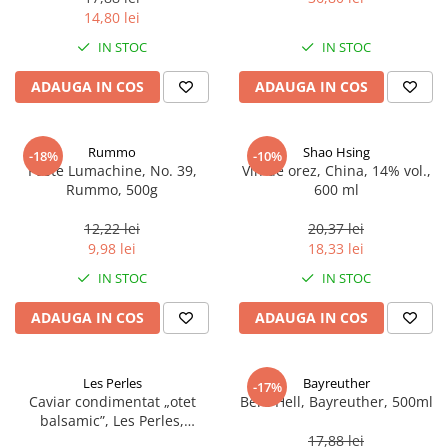
14,80 lei
IN STOC
IN STOC
ADAUGA IN COS
ADAUGA IN COS
Rummo
Shao Hsing
-18%
-10%
Paste Lumachine, No. 39,
Vin de orez, China, 14% vol.,
Rummo, 500g
600 ml
12,22 lei
20,37 lei
9,98 lei
18,33 lei
IN STOC
IN STOC
ADAUGA IN COS
ADAUGA IN COS
Les Perles
Bayreuther
-17%
Caviar condimentat „otet
Bere Hell, Bayreuther, 500ml
balsamic”, Les Perles,
marimea perlelor 5 mm,
17,88 lei