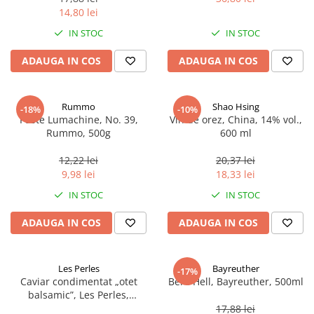
14,80 lei
IN STOC
IN STOC
ADAUGA IN COS
ADAUGA IN COS
Rummo
Shao Hsing
-18%
-10%
Paste Lumachine, No. 39,
Vin de orez, China, 14% vol.,
Rummo, 500g
600 ml
12,22 lei
20,37 lei
9,98 lei
18,33 lei
IN STOC
IN STOC
ADAUGA IN COS
ADAUGA IN COS
Les Perles
Bayreuther
-17%
Caviar condimentat „otet
Bere Hell, Bayreuther, 500ml
balsamic”, Les Perles,
marimea perlelor 5 mm,
17,88 lei