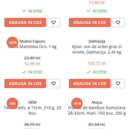
17,80 lei
Spania / Cipru / Africa
Tigai grill
Sare de mare din Marea Nordului
IN STOC
IN STOC
Prajitore paine
Sare de mare din Oceanele Pacific
ADAUGA IN COS
ADAUGA IN COS
Gratare
si Indian
Sare de mare naturala din
Cesti, boluri, vesela
Portugalia
Mulino Caputo
Dalmacija
-42%
Sare de roca
Faina Manitoba Oro, 1 kg
Ajvar, sos de ardei gras si
vinete, Dalmacija, 2,45 kg
Sare marina
22,40 lei
Sare speciala
150,72 lei
12,98 lei
Snacks
IN STOC
IN STOC
Specialitati din ulei
ADAUGA IN COS
ADAUGA IN COS
Terine si placinte
Uleiuri Premium
OEM
Akaya
Uleiuri speciale/presate la rece
-8%
-41%
Taco Shells, ø 15cm, 210 g, 20
Frunze de bambus Kumazasa
Ulei de masline extravirgin
buc
28-32cm, mari, 100 buc, 330 g
Ulei Gegenbauer
38,70 lei
81,34 lei
Ulei Gewurzgarten