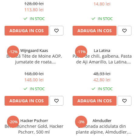
sferice, 200 g
128,00 lei
14,80 lei
113,80 lei
IN STOC
IN STOC
ADAUGA IN COS
ADAUGA IN COS
Wijngaard Kaas
La Latina
-12%
-11%
Brânză Tête de Moine AOP,
Pasta de chili, galbena, Pasta
jumatate de roata,
de Aji Amarillo, La Latina,
aproximativ 400 g
Peru 225 g
168,00 lei
48,33 lei
148,00 lei
42,80 lei
IN STOC
IN STOC
ADAUGA IN COS
ADAUGA IN COS
Hacker Pschorr
Almdudler
-20%
-3%
Bere Münchner Gold, Hacker
Limonada acidulata din
Pschorr, 500 ml
plante alpine, Almdudler,