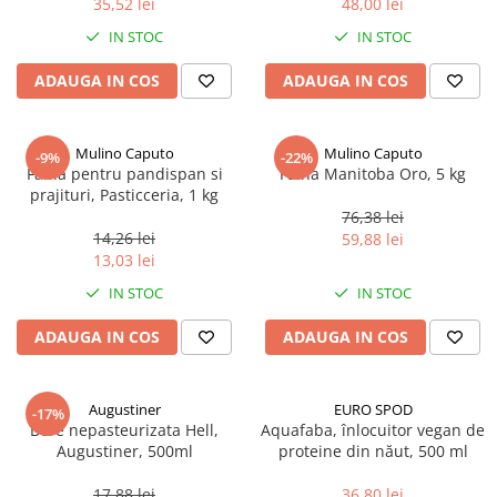
35,52 lei
48,00 lei
Ulei Huilerie Beaujolaise
IN STOC
IN STOC
Ulei Huileries du Berry
Uleiuri aromatizate
ADAUGA IN COS
ADAUGA IN COS
Ulei Wiberg Gastro
Mulino Caputo
Mulino Caputo
-9%
-22%
Faina pentru pandispan si
Faina Manitoba Oro, 5 kg
prajituri, Pasticceria, 1 kg
76,38 lei
14,26 lei
59,88 lei
13,03 lei
IN STOC
IN STOC
ADAUGA IN COS
ADAUGA IN COS
Augustiner
EURO SPOD
-17%
Bere nepasteurizata Hell,
Aquafaba, înlocuitor vegan de
Augustiner, 500ml
proteine ​​din năut, 500 ml
17,88 lei
36,80 lei