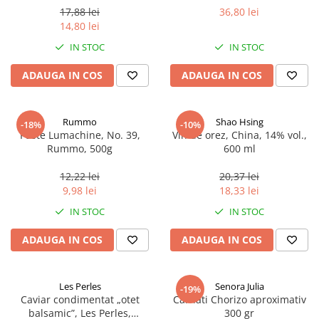
17,88 lei
36,80 lei
14,80 lei
IN STOC
IN STOC
ADAUGA IN COS
ADAUGA IN COS
Rummo
Shao Hsing
-18%
-10%
Paste Lumachine, No. 39,
Vin de orez, China, 14% vol.,
Rummo, 500g
600 ml
12,22 lei
20,37 lei
9,98 lei
18,33 lei
IN STOC
IN STOC
ADAUGA IN COS
ADAUGA IN COS
Les Perles
Senora Julia
-19%
Caviar condimentat „otet
Carnati Chorizo aproximativ
balsamic”, Les Perles,
300 gr