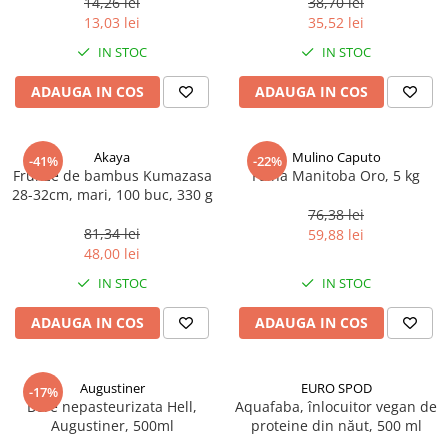
14,26 lei
38,70 lei
Ulei Huilerie Beaujolaise
13,03 lei
35,52 lei
Ulei Huileries du Berry
IN STOC
IN STOC
Uleiuri aromatizate
ADAUGA IN COS
ADAUGA IN COS
Ulei Wiberg Gastro
Akaya
Mulino Caputo
-41%
-22%
Frunze de bambus Kumazasa
Faina Manitoba Oro, 5 kg
28-32cm, mari, 100 buc, 330 g
76,38 lei
81,34 lei
59,88 lei
48,00 lei
IN STOC
IN STOC
ADAUGA IN COS
ADAUGA IN COS
Augustiner
EURO SPOD
-17%
Bere nepasteurizata Hell,
Aquafaba, înlocuitor vegan de
Augustiner, 500ml
proteine ​​din năut, 500 ml