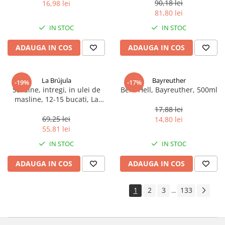
90,18 lei
16,98 lei
81,80 lei
IN STOC
IN STOC
ADAUGA IN COS
ADAUGA IN COS
La Brújula
Bayreuther
-19%
-17%
Sardine, intregi, in ulei de
Bere Hell, Bayreuther, 500ml
masline, 12-15 bucati, La
Brújula, 115 g
17,88 lei
69,25 lei
14,80 lei
55,81 lei
IN STOC
IN STOC
ADAUGA IN COS
ADAUGA IN COS
1
2
3
133
...