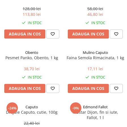
marimea perlelor 5 mm,
sferice, 200 g
128,00 lei
58,00 lei
113,80 lei
46,80 lei
IN STOC
IN STOC
ADAUGA IN COS
ADAUGA IN COS
Obento
Mulino Caputo
Pesmet Panko, Obento, 1 kg
Faina Semola Rimacinata, 1 kg
38,70 lei
17,11 lei
IN STOC
IN STOC
ADAUGA IN COS
ADAUGA IN COS
Caputo
Edmond Fallot
-24%
-9%
Drojdie Caputo, cutie, 100g
Mustar Dijon, fin si iute,
Fallot, 1 l
22,40 lei