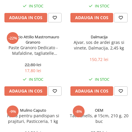
Spania / Cipru / Africa
Tigai grill
IN STOC
IN STOC
Sare de mare din Marea Nordului
Prajitore paine
ADAUGA IN COS
ADAUGA IN COS
Sare de mare din Oceanele Pacific
Gratare
si Indian
Sare de mare naturala din
Cesti, boluri, vesela
Pastificio Attilio Mastromauro
Dalmacija
-22%
Portugalia
Granoro
Ajvar, sos de ardei gras si
Sare de roca
Paste Granoro Dedicato -
vinete, Dalmacija, 2,45 kg
Mafaldine, tagliatelle
Sare marina
ondulate (10 mm), No.5, 500 g
150,72 lei
Sare speciala
22,80 lei
Snacks
17,80 lei
Specialitati din ulei
IN STOC
IN STOC
Terine si placinte
ADAUGA IN COS
ADAUGA IN COS
Uleiuri Premium
Uleiuri speciale/presate la rece
Mulino Caputo
OEM
-9%
-8%
Ulei de masline extravirgin
Faina pentru pandispan si
Taco Shells, ø 15cm, 210 g, 20
Ulei Gegenbauer
prajituri, Pasticceria, 1 kg
buc
Ulei Gewurzgarten