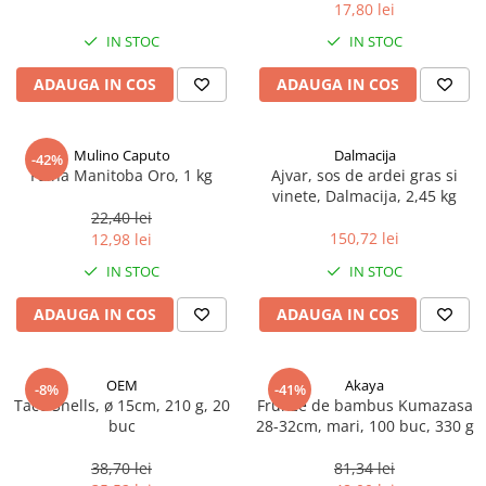
17,80 lei
Spania / Cipru / Africa
Tigai grill
Sare de mare din Marea Nordului
IN STOC
IN STOC
Prajitore paine
Sare de mare din Oceanele Pacific
ADAUGA IN COS
ADAUGA IN COS
Gratare
si Indian
Sare de mare naturala din
Cesti, boluri, vesela
Portugalia
Mulino Caputo
Dalmacija
-42%
Sare de roca
Faina Manitoba Oro, 1 kg
Ajvar, sos de ardei gras si
vinete, Dalmacija, 2,45 kg
Sare marina
22,40 lei
Sare speciala
150,72 lei
12,98 lei
Snacks
IN STOC
IN STOC
Specialitati din ulei
ADAUGA IN COS
ADAUGA IN COS
Terine si placinte
Uleiuri Premium
OEM
Akaya
Uleiuri speciale/presate la rece
-8%
-41%
Taco Shells, ø 15cm, 210 g, 20
Frunze de bambus Kumazasa
Ulei de masline extravirgin
buc
28-32cm, mari, 100 buc, 330 g
Ulei Gegenbauer
38,70 lei
81,34 lei
Ulei Gewurzgarten