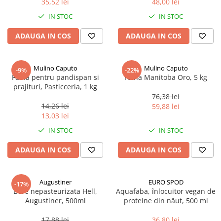
35,52 lei
48,00 lei
Ulei Huilerie Beaujolaise
IN STOC
IN STOC
Ulei Huileries du Berry
Uleiuri aromatizate
ADAUGA IN COS
ADAUGA IN COS
Ulei Wiberg Gastro
Mulino Caputo
Mulino Caputo
-9%
-22%
Faina pentru pandispan si
Faina Manitoba Oro, 5 kg
prajituri, Pasticceria, 1 kg
76,38 lei
14,26 lei
59,88 lei
13,03 lei
IN STOC
IN STOC
ADAUGA IN COS
ADAUGA IN COS
Augustiner
EURO SPOD
-17%
Bere nepasteurizata Hell,
Aquafaba, înlocuitor vegan de
Augustiner, 500ml
proteine ​​din năut, 500 ml
17,88 lei
36,80 lei