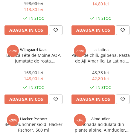
sferice, 200 g
128,00 lei
14,80 lei
113,80 lei
IN STOC
IN STOC
ADAUGA IN COS
ADAUGA IN COS
Wijngaard Kaas
La Latina
-12%
-11%
Brânză Tête de Moine AOP,
Pasta de chili, galbena, Pasta
jumatate de roata,
de Aji Amarillo, La Latina,
aproximativ 400 g
Peru 225 g
168,00 lei
48,33 lei
148,00 lei
42,80 lei
IN STOC
IN STOC
ADAUGA IN COS
ADAUGA IN COS
Hacker Pschorr
Almdudler
-20%
-3%
Bere Münchner Gold, Hacker
Limonada acidulata din
Pschorr, 500 ml
plante alpine, Almdudler,