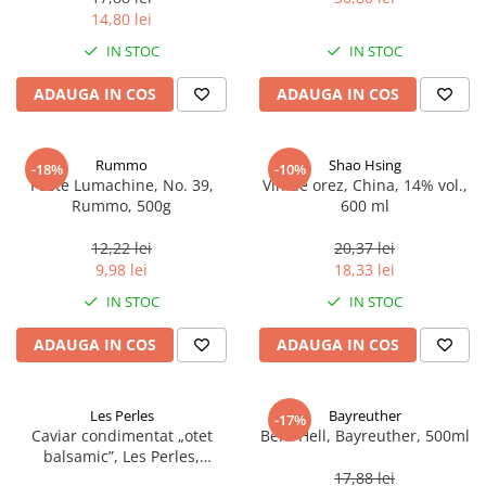
14,80 lei
IN STOC
IN STOC
ADAUGA IN COS
ADAUGA IN COS
Rummo
Shao Hsing
-18%
-10%
Paste Lumachine, No. 39,
Vin de orez, China, 14% vol.,
Rummo, 500g
600 ml
12,22 lei
20,37 lei
9,98 lei
18,33 lei
IN STOC
IN STOC
ADAUGA IN COS
ADAUGA IN COS
Les Perles
Bayreuther
-17%
Caviar condimentat „otet
Bere Hell, Bayreuther, 500ml
balsamic”, Les Perles,
marimea perlelor 5 mm,
17,88 lei