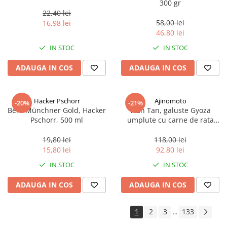
300 gr
22,40 lei
58,00 lei
16,98 lei
46,80 lei
IN STOC
IN STOC
ADAUGA IN COS
ADAUGA IN COS
Hacker Pschorr
Ajinomoto
-20%
-21%
Bere Münchner Gold, Hacker
Wan Tan, galuste Gyoza
Pschorr, 500 ml
umplute cu carne de rata
congelate, 600 g, 30 x 20g
19,80 lei
118,00 lei
15,80 lei
92,80 lei
IN STOC
IN STOC
ADAUGA IN COS
ADAUGA IN COS
1
2
3
133
...