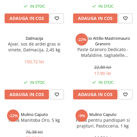
Spania / Cipru / Africa
Tigai grill
IN STOC
IN STOC
Sare de mare din Marea Nordului
Prajitore paine
ADAUGA IN COS
ADAUGA IN COS
Sare de mare din Oceanele Pacific
Gratare
si Indian
Sare de mare naturala din
Cesti, boluri, vesela
Dalmacija
Pastificio Attilio Mastromauro
-22%
Portugalia
Ajvar, sos de ardei gras si
Granoro
Sare de roca
Paste Granoro Dedicato -
vinete, Dalmacija, 2,45 kg
Mafaldine, tagliatelle
Sare marina
ondulate (10 mm), No.5, 500 g
150,72 lei
Sare speciala
22,80 lei
Snacks
17,80 lei
Specialitati din ulei
IN STOC
IN STOC
Terine si placinte
ADAUGA IN COS
ADAUGA IN COS
Uleiuri Premium
Uleiuri speciale/presate la rece
Mulino Caputo
Mulino Caputo
-22%
-9%
Ulei de masline extravirgin
Faina Manitoba Oro, 5 kg
Faina pentru pandispan si
Ulei Gegenbauer
prajituri, Pasticceria, 1 kg
76,38 lei
Ulei Gewurzgarten