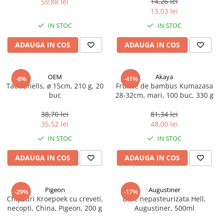
14,26 lei
59,88 lei
Ulei Huilerie Beaujolaise
13,03 lei
Ulei Huileries du Berry
IN STOC
IN STOC
Uleiuri aromatizate
ADAUGA IN COS
ADAUGA IN COS
Ulei Wiberg Gastro
OEM
Akaya
-8%
-41%
Taco Shells, ø 15cm, 210 g, 20
Frunze de bambus Kumazasa
buc
28-32cm, mari, 100 buc, 330 g
38,70 lei
81,34 lei
35,52 lei
48,00 lei
IN STOC
IN STOC
ADAUGA IN COS
ADAUGA IN COS
Pigeon
Augustiner
-29%
-17%
Chipsuri Kroepoek cu creveti,
Bere nepasteurizata Hell,
necopti, China, Pigeon, 200 g
Augustiner, 500ml