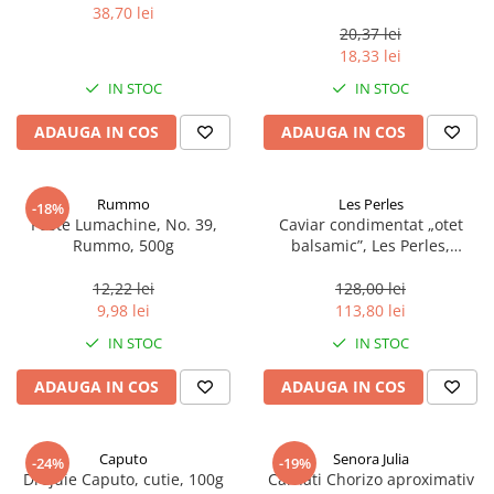
38,70 lei
20,37 lei
18,33 lei
IN STOC
IN STOC
ADAUGA IN COS
ADAUGA IN COS
Rummo
Les Perles
-18%
Paste Lumachine, No. 39,
Caviar condimentat „otet
Rummo, 500g
balsamic”, Les Perles,
marimea perlelor 5 mm,
sferice, 200 g
12,22 lei
128,00 lei
9,98 lei
113,80 lei
IN STOC
IN STOC
ADAUGA IN COS
ADAUGA IN COS
Caputo
Senora Julia
-24%
-19%
Drojdie Caputo, cutie, 100g
Carnati Chorizo aproximativ