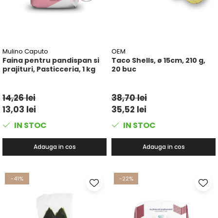
Mulino Caputo
OEM
Faina pentru pandispan si
Taco Shells, ø 15cm, 210 g,
prajituri, Pasticceria, 1 kg
20 buc
14,26 lei
38,70 lei
13,03 lei
35,52 lei
IN STOC
IN STOC
Adauga in cos
Adauga in cos
-41%
-22%