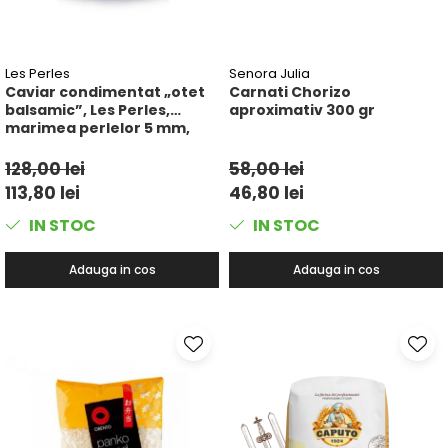
Les Perles
Senora Julia
Caviar condimentat „otet
Carnati Chorizo
balsamic”, Les Perles,
aproximativ 300 gr
marimea perlelor 5 mm,
sferice, 200 g
128,00 lei
58,00 lei
113,80 lei
46,80 lei
IN STOC
IN STOC
Adauga in cos
Adauga in cos