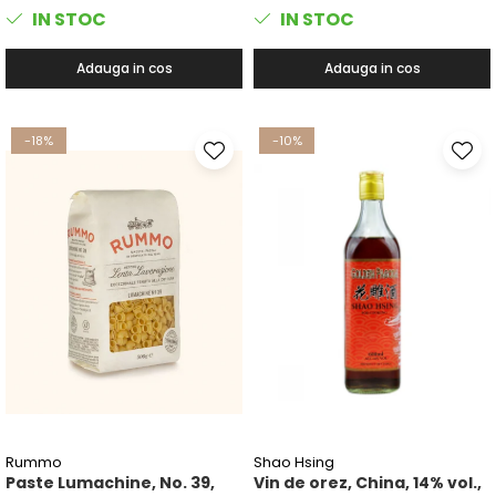
IN STOC
IN STOC
Adauga in cos
Adauga in cos
-18%
-10%
Rummo
Shao Hsing
Paste Lumachine, No. 39,
Vin de orez, China, 14% vol.,