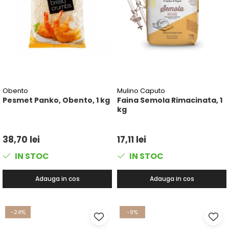
Obento
Mulino Caputo
Pesmet Panko, Obento, 1 kg
Faina Semola Rimacinata, 1
kg
38,70 lei
17,11 lei
IN STOC
IN STOC
Adauga in cos
Adauga in cos
-24%
-9%