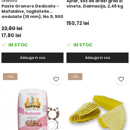
Granoro
Ajvar, sos de ardei gras si
Paste Granoro Dedicato -
vinete, Dalmacija, 2,45 kg
Mafaldine, tagliatelle
ondulate (10 mm), No.5, 500
g
150,72 lei
22,80 lei
17,80 lei
IN STOC
IN STOC
Adauga in cos
Adauga in cos
-9%
-8%