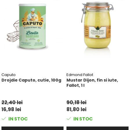
Caputo
Edmond Fallot
Drojdie Caputo, cutie, 100g
Mustar Dijon, fin si iute,
Fallot, 1 l
22,40 lei
90,18 lei
16,98 lei
81,80 lei
IN STOC
IN STOC