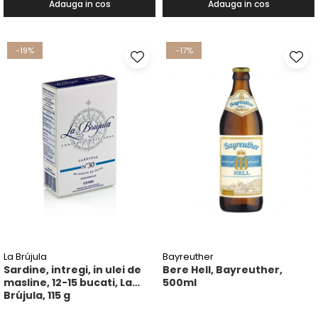
Adauga in cos
Adauga in cos
-19%
-17%
La Brújula
Bayreuther
Sardine, intregi, in ulei de
Bere Hell, Bayreuther,
masline, 12-15 bucati, La
500ml
Brújula, 115 g