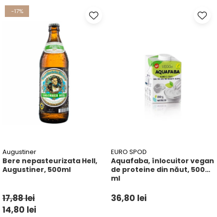
-17%
Augustiner
EURO SPOD
Bere nepasteurizata Hell,
Aquafaba, înlocuitor vegan
Augustiner, 500ml
de proteine ​​din năut, 500
ml
17,88 lei
36,80 lei
14,80 lei