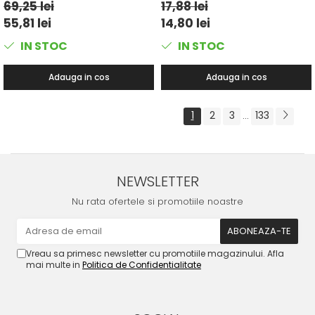
69,25 lei
17,88 lei
55,81 lei
14,80 lei
IN STOC
IN STOC
Adauga in cos
Adauga in cos
1
2
3
133
...
NEWSLETTER
Nu rata ofertele si promotiile noastre
Vreau sa primesc newsletter cu promotiile magazinului. Afla
mai multe in
Politica de Confidentialitate