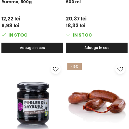
Rummo, 500g
600 ml
12,22 lei
20,37 lei
9,98 lei
18,33 lei
IN STOC
IN STOC
Adauga in cos
Adauga in cos
-19%