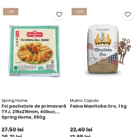
Ulei Huilerie Beaujolaise
-4%
-42%
Ulei Huileries du Berry
Uleiuri aromatizate
Ulei Wiberg Gastro
Spring Home
Mulino Caputo
Foi pachețele de primavară
Faina Manitoba Oro, 1 kg
TYJ, 215x215mm, 40buc,
Spring Home, 550g
27,50 lei
22,40 lei
26,31 lei
12,98 lei