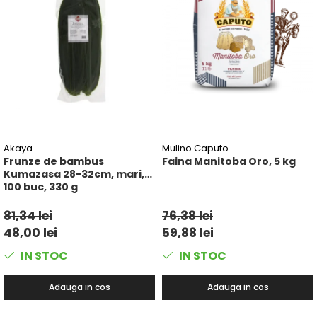
Akaya
Mulino Caputo
Frunze de bambus
Faina Manitoba Oro, 5 kg
Kumazasa 28-32cm, mari,
100 buc, 330 g
81,34 lei
76,38 lei
48,00 lei
59,88 lei
IN STOC
IN STOC
Adauga in cos
Adauga in cos