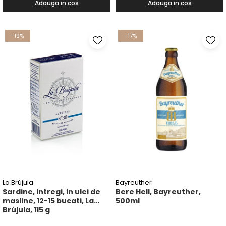
Adauga in cos
Adauga in cos
-19%
-17%
La Brújula
Bayreuther
Sardine, intregi, in ulei de
Bere Hell, Bayreuther,
masline, 12-15 bucati, La
500ml
Brújula, 115 g