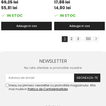
69,25 lei
17,88 lei
55,81 lei
14,80 lei
IN STOC
IN STOC
Adauga in cos
Adauga in cos
1
2
3
133
...
NEWSLETTER
Nu rata ofertele si promotiile noastre
Vreau sa primesc newsletter cu promotiile magazinului. Afla
mai multe in
Politica de Confidentialitate