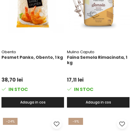
Obento
Mulino Caputo
Pesmet Panko, Obento, 1 kg
Faina Semola Rimacinata, 1
kg
38,70 lei
17,11 lei
IN STOC
IN STOC
Adauga in cos
Adauga in cos
-24%
-9%