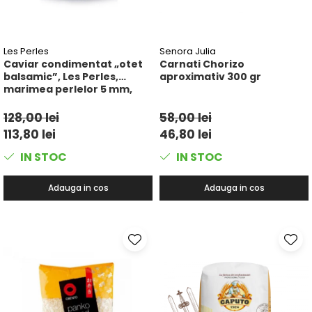
Les Perles
Senora Julia
Caviar condimentat „otet
Carnati Chorizo
balsamic”, Les Perles,
aproximativ 300 gr
marimea perlelor 5 mm,
sferice, 200 g
128,00 lei
58,00 lei
113,80 lei
46,80 lei
IN STOC
IN STOC
Adauga in cos
Adauga in cos