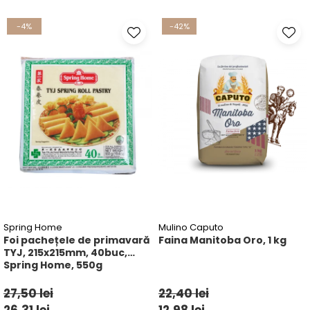
Ulei Huilerie Beaujolaise
-4%
-42%
Ulei Huileries du Berry
Uleiuri aromatizate
Ulei Wiberg Gastro
Spring Home
Mulino Caputo
Foi pachețele de primavară
Faina Manitoba Oro, 1 kg
TYJ, 215x215mm, 40buc,
Spring Home, 550g
27,50 lei
22,40 lei
26,31 lei
12,98 lei