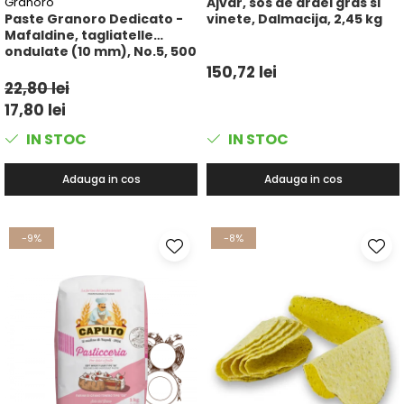
Granoro
Ajvar, sos de ardei gras si
Paste Granoro Dedicato -
vinete, Dalmacija, 2,45 kg
Mafaldine, tagliatelle
ondulate (10 mm), No.5, 500
g
150,72 lei
22,80 lei
17,80 lei
IN STOC
IN STOC
Adauga in cos
Adauga in cos
-9%
-8%