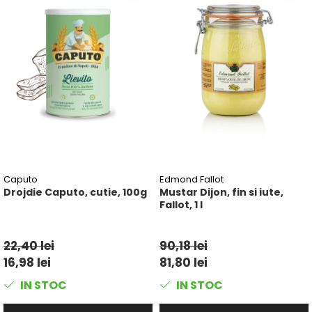
Caputo
Edmond Fallot
Drojdie Caputo, cutie, 100g
Mustar Dijon, fin si iute,
Fallot, 1 l
22,40 lei
90,18 lei
16,98 lei
81,80 lei
IN STOC
IN STOC