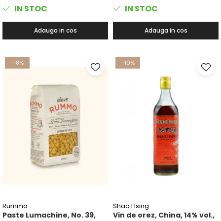
IN STOC
IN STOC
Adauga in cos
Adauga in cos
-18%
-10%
Rummo
Shao Hsing
Paste Lumachine, No. 39,
Vin de orez, China, 14% vol.,