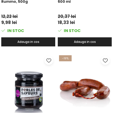
Rummo, 500g
600 ml
12,22 lei
20,37 lei
9,98 lei
18,33 lei
IN STOC
IN STOC
Adauga in cos
Adauga in cos
-19%