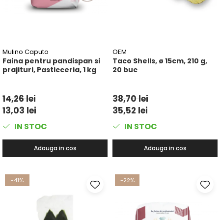
Mulino Caputo
OEM
Faina pentru pandispan si
Taco Shells, ø 15cm, 210 g,
prajituri, Pasticceria, 1 kg
20 buc
14,26 lei
38,70 lei
13,03 lei
35,52 lei
IN STOC
IN STOC
Adauga in cos
Adauga in cos
-41%
-22%