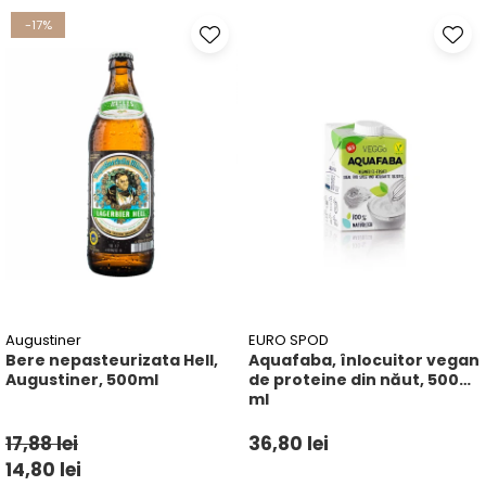
-17%
Augustiner
EURO SPOD
Bere nepasteurizata Hell,
Aquafaba, înlocuitor vegan
Augustiner, 500ml
de proteine ​​din năut, 500
ml
17,88 lei
36,80 lei
14,80 lei