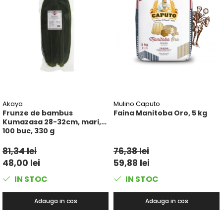
Akaya
Mulino Caputo
Frunze de bambus
Faina Manitoba Oro, 5 kg
Kumazasa 28-32cm, mari,
100 buc, 330 g
81,34 lei
76,38 lei
48,00 lei
59,88 lei
IN STOC
IN STOC
Adauga in cos
Adauga in cos