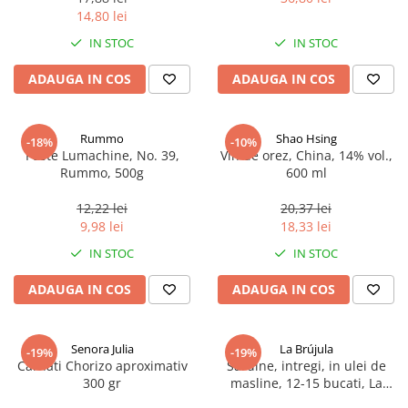
14,80 lei
IN STOC
IN STOC
ADAUGA IN COS
ADAUGA IN COS
Rummo
Shao Hsing
-18%
-10%
Paste Lumachine, No. 39,
Vin de orez, China, 14% vol.,
Rummo, 500g
600 ml
12,22 lei
20,37 lei
9,98 lei
18,33 lei
IN STOC
IN STOC
ADAUGA IN COS
ADAUGA IN COS
Senora Julia
La Brújula
-19%
-19%
Carnati Chorizo aproximativ
Sardine, intregi, in ulei de
300 gr
masline, 12-15 bucati, La
Brújula, 115 g