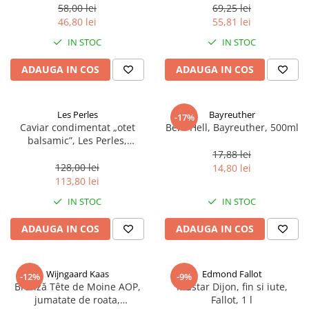
58,00 lei
69,25 lei
46,80 lei
55,81 lei
IN STOC
IN STOC
ADAUGA IN COS
ADAUGA IN COS
Les Perles
Bayreuther
-17%
Caviar condimentat „otet
Bere Hell, Bayreuther, 500ml
balsamic”, Les Perles,
marimea perlelor 5 mm,
17,88 lei
sferice, 200 g
128,00 lei
14,80 lei
113,80 lei
IN STOC
IN STOC
ADAUGA IN COS
ADAUGA IN COS
Wijngaard Kaas
Edmond Fallot
-12%
-9%
Brânză Tête de Moine AOP,
Mustar Dijon, fin si iute,
jumatate de roata,
Fallot, 1 l