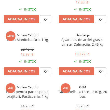
17,80 lei
Spania / Cipru / Africa
Tigai grill
Sare de mare din Marea Nordului
IN STOC
IN STOC
Prajitore paine
Sare de mare din Oceanele Pacific
ADAUGA IN COS
ADAUGA IN COS
Gratare
si Indian
Sare de mare naturala din
Cesti, boluri, vesela
Portugalia
Mulino Caputo
Dalmacija
-42%
Sare de roca
Faina Manitoba Oro, 1 kg
Ajvar, sos de ardei gras si
vinete, Dalmacija, 2,45 kg
Sare marina
22,40 lei
Sare speciala
150,72 lei
12,98 lei
Snacks
IN STOC
IN STOC
Specialitati din ulei
ADAUGA IN COS
ADAUGA IN COS
Terine si placinte
Uleiuri Premium
Mulino Caputo
OEM
Uleiuri speciale/presate la rece
-9%
-8%
Faina pentru pandispan si
Taco Shells, ø 15cm, 210 g, 20
Ulei de masline extravirgin
prajituri, Pasticceria, 1 kg
buc
Ulei Gegenbauer
14,26 lei
38,70 lei
Ulei Gewurzgarten