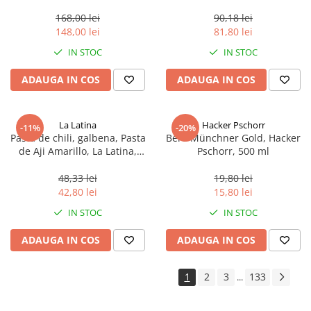
aproximativ 400 g
168,00 lei
90,18 lei
148,00 lei
81,80 lei
IN STOC
IN STOC
ADAUGA IN COS
ADAUGA IN COS
La Latina
Hacker Pschorr
-11%
-20%
Pasta de chili, galbena, Pasta
Bere Münchner Gold, Hacker
de Aji Amarillo, La Latina,
Pschorr, 500 ml
Peru 225 g
48,33 lei
19,80 lei
42,80 lei
15,80 lei
IN STOC
IN STOC
ADAUGA IN COS
ADAUGA IN COS
1
2
3
133
...