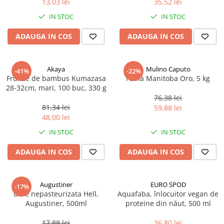
13,03 lei
35,52 lei
Ulei Huilerie Beaujolaise
IN STOC
IN STOC
Ulei Huileries du Berry
Uleiuri aromatizate
ADAUGA IN COS
ADAUGA IN COS
Ulei Wiberg Gastro
Akaya
Mulino Caputo
-41%
-22%
Frunze de bambus Kumazasa
Faina Manitoba Oro, 5 kg
28-32cm, mari, 100 buc, 330 g
76,38 lei
81,34 lei
59,88 lei
48,00 lei
IN STOC
IN STOC
ADAUGA IN COS
ADAUGA IN COS
Augustiner
EURO SPOD
-17%
Bere nepasteurizata Hell,
Aquafaba, înlocuitor vegan de
Augustiner, 500ml
proteine ​​din năut, 500 ml
17,88 lei
36,80 lei