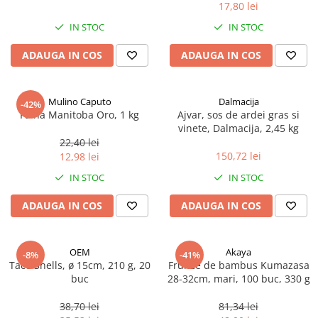
17,80 lei
Spania / Cipru / Africa
Tigai grill
Sare de mare din Marea Nordului
IN STOC
IN STOC
Prajitore paine
Sare de mare din Oceanele Pacific
ADAUGA IN COS
ADAUGA IN COS
Gratare
si Indian
Sare de mare naturala din
Cesti, boluri, vesela
Portugalia
Mulino Caputo
Dalmacija
-42%
Sare de roca
Faina Manitoba Oro, 1 kg
Ajvar, sos de ardei gras si
vinete, Dalmacija, 2,45 kg
Sare marina
22,40 lei
Sare speciala
150,72 lei
12,98 lei
Snacks
IN STOC
IN STOC
Specialitati din ulei
ADAUGA IN COS
ADAUGA IN COS
Terine si placinte
Uleiuri Premium
OEM
Akaya
Uleiuri speciale/presate la rece
-8%
-41%
Taco Shells, ø 15cm, 210 g, 20
Frunze de bambus Kumazasa
Ulei de masline extravirgin
buc
28-32cm, mari, 100 buc, 330 g
Ulei Gegenbauer
38,70 lei
81,34 lei
Ulei Gewurzgarten