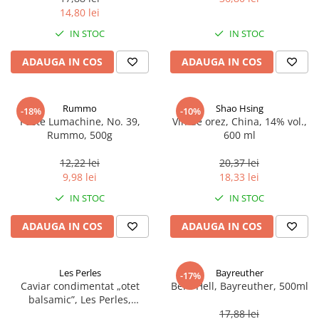
14,80 lei
IN STOC
IN STOC
ADAUGA IN COS
ADAUGA IN COS
Rummo
Shao Hsing
-18%
-10%
Paste Lumachine, No. 39,
Vin de orez, China, 14% vol.,
Rummo, 500g
600 ml
12,22 lei
20,37 lei
9,98 lei
18,33 lei
IN STOC
IN STOC
ADAUGA IN COS
ADAUGA IN COS
Les Perles
Bayreuther
-17%
Caviar condimentat „otet
Bere Hell, Bayreuther, 500ml
balsamic”, Les Perles,
marimea perlelor 5 mm,
17,88 lei