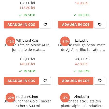
sferice, 200 g
128,00 lei
14,80 lei
113,80 lei
IN STOC
IN STOC
ADAUGA IN COS
ADAUGA IN COS
Wijngaard Kaas
La Latina
-12%
-11%
Brânză Tête de Moine AOP,
Pasta de chili, galbena, Pasta
jumatate de roata,
de Aji Amarillo, La Latina,
aproximativ 400 g
Peru 225 g
168,00 lei
48,33 lei
148,00 lei
42,80 lei
IN STOC
IN STOC
ADAUGA IN COS
ADAUGA IN COS
Hacker Pschorr
Almdudler
-20%
-3%
Bere Münchner Gold, Hacker
Limonada acidulata din
Pschorr, 500 ml
plante alpine, Almdudler,