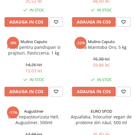
35,52 lei
48,00 lei
Ulei Huilerie Beaujolaise
IN STOC
IN STOC
Ulei Huileries du Berry
Uleiuri aromatizate
ADAUGA IN COS
ADAUGA IN COS
Ulei Wiberg Gastro
Mulino Caputo
Mulino Caputo
-9%
-22%
Faina pentru pandispan si
Faina Manitoba Oro, 5 kg
prajituri, Pasticceria, 1 kg
76,38 lei
14,26 lei
59,88 lei
13,03 lei
IN STOC
IN STOC
ADAUGA IN COS
ADAUGA IN COS
Augustiner
EURO SPOD
-17%
Bere nepasteurizata Hell,
Aquafaba, înlocuitor vegan de
Augustiner, 500ml
proteine ​​din năut, 500 ml
17,88 lei
36,80 lei