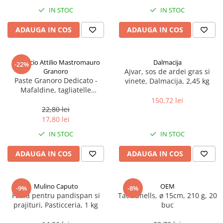
Spania / Cipru / Africa
Tigai grill
IN STOC
IN STOC
Sare de mare din Marea Nordului
Prajitore paine
ADAUGA IN COS
ADAUGA IN COS
Sare de mare din Oceanele Pacific
Gratare
si Indian
Sare de mare naturala din
Cesti, boluri, vesela
Pastificio Attilio Mastromauro
Dalmacija
-22%
Portugalia
Granoro
Ajvar, sos de ardei gras si
Sare de roca
Paste Granoro Dedicato -
vinete, Dalmacija, 2,45 kg
Mafaldine, tagliatelle
Sare marina
ondulate (10 mm), No.5, 500 g
150,72 lei
Sare speciala
22,80 lei
Snacks
17,80 lei
Specialitati din ulei
IN STOC
IN STOC
Terine si placinte
ADAUGA IN COS
ADAUGA IN COS
Uleiuri Premium
Uleiuri speciale/presate la rece
Mulino Caputo
OEM
-9%
-8%
Ulei de masline extravirgin
Faina pentru pandispan si
Taco Shells, ø 15cm, 210 g, 20
Ulei Gegenbauer
prajituri, Pasticceria, 1 kg
buc
Ulei Gewurzgarten