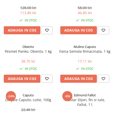
marimea perlelor 5 mm,
sferice, 200 g
128,00 lei
58,00 lei
113,80 lei
46,80 lei
IN STOC
IN STOC
ADAUGA IN COS
ADAUGA IN COS
Obento
Mulino Caputo
Pesmet Panko, Obento, 1 kg
Faina Semola Rimacinata, 1 kg
38,70 lei
17,11 lei
IN STOC
IN STOC
ADAUGA IN COS
ADAUGA IN COS
Caputo
Edmond Fallot
-24%
-9%
Drojdie Caputo, cutie, 100g
Mustar Dijon, fin si iute,
Fallot, 1 l
22,40 lei