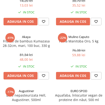
14,26 lei
38,70 lei
Ulei Huilerie Beaujolaise
13,03 lei
35,52 lei
Ulei Huileries du Berry
IN STOC
IN STOC
Uleiuri aromatizate
ADAUGA IN COS
ADAUGA IN COS
Ulei Wiberg Gastro
Akaya
Mulino Caputo
-41%
-22%
Frunze de bambus Kumazasa
Faina Manitoba Oro, 5 kg
28-32cm, mari, 100 buc, 330 g
76,38 lei
81,34 lei
59,88 lei
48,00 lei
IN STOC
IN STOC
ADAUGA IN COS
ADAUGA IN COS
Augustiner
EURO SPOD
-17%
Bere nepasteurizata Hell,
Aquafaba, înlocuitor vegan de
Augustiner, 500ml
proteine ​​din năut, 500 ml