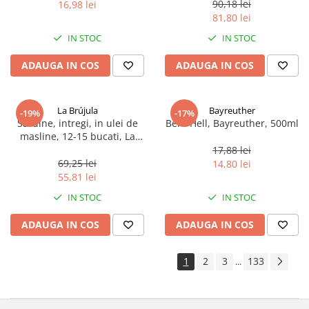
90,18 lei
16,98 lei
81,80 lei
IN STOC
IN STOC
ADAUGA IN COS
ADAUGA IN COS
La Brújula
Bayreuther
-19%
-17%
Sardine, intregi, in ulei de
Bere Hell, Bayreuther, 500ml
masline, 12-15 bucati, La
Brújula, 115 g
17,88 lei
69,25 lei
14,80 lei
55,81 lei
IN STOC
IN STOC
ADAUGA IN COS
ADAUGA IN COS
1
2
3
133
...