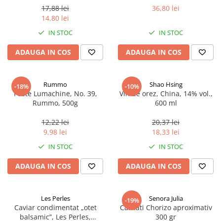
17,88 lei
36,80 lei
14,80 lei
IN STOC
IN STOC
ADAUGA IN COS
ADAUGA IN COS
Rummo
Shao Hsing
-18%
-10%
Paste Lumachine, No. 39,
Vin de orez, China, 14% vol.,
Rummo, 500g
600 ml
12,22 lei
20,37 lei
9,98 lei
18,33 lei
IN STOC
IN STOC
ADAUGA IN COS
ADAUGA IN COS
Les Perles
Senora Julia
-19%
Caviar condimentat „otet
Carnati Chorizo aproximativ
balsamic”, Les Perles,
300 gr