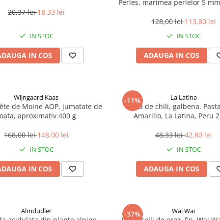
Perles, marimea perlelor 5 mm,
200 g
20,37 lei
18,33 lei
128,00 lei
113,80 lei
IN STOC
IN STOC
ADAUGA IN COS
ADAUGA IN COS
Wijngaard Kaas
La Latina
-11%
ête de Moine AOP, jumatate de
Pasta de chili, galbena, Pasta
oata, aproximativ 400 g
Amarillo, La Latina, Peru 
168,00 lei
148,00 lei
48,33 lei
42,80 lei
IN STOC
IN STOC
ADAUGA IN COS
ADAUGA IN COS
Almdudler
Wai Wai
-37%
a acidulata din plante alpine,
Vermicelli de orez, fin, Wai Wa