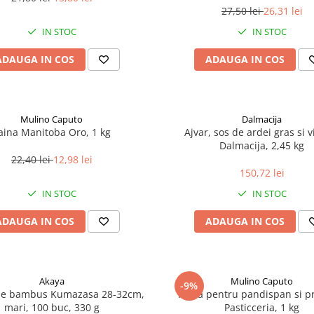
27,50 lei
26,31 lei
IN STOC
IN STOC
ADAUGA IN COS
ADAUGA IN COS
Mulino Caputo
Dalmacija
aina Manitoba Oro, 1 kg
Ajvar, sos de ardei gras si v
Dalmacija, 2,45 kg
22,40 lei
12,98 lei
150,72 lei
IN STOC
IN STOC
ADAUGA IN COS
ADAUGA IN COS
Akaya
Mulino Caputo
-9%
de bambus Kumazasa 28-32cm,
Faina pentru pandispan si pra
mari, 100 buc, 330 g
Pasticceria, 1 kg