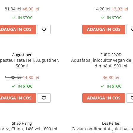
81,34 lei
48,00 lei
14,26 lei
13,03 lei
IN STOC
IN STOC
ADAUGA IN COS
ADAUGA IN COS
Augustiner
EURO SPOD
pasteurizata Hell, Augustiner,
Aquafaba, înlocuitor vegan de p
500ml
din năut, 500 ml
17,88 lei
14,80 lei
36,80 lei
IN STOC
IN STOC
ADAUGA IN COS
ADAUGA IN COS
Shao Hsing
Les Perles
 orez, China, 14% vol., 600 ml
Caviar condimentat „otet balsa