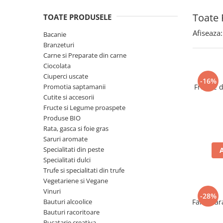
Spania / Cipru / Africa
Tigai grill
Toate 
TOATE PRODUSELE
Sare de mare din Marea Nordului
Prajitore paine
Sare de mare din Oceanele Pacific
Afiseaza:
Bacanie
Gratare
si Indian
Branzeturi
Sare de mare naturala din
Cesti, boluri, vesela
Carne si Preparate din carne
Portugalia
Ciocolata
Ciuperci uscate
Sare de roca
-16%
Promotia saptamanii
Frunze 
Sare marina
Cutite si accesorii
Sare speciala
Fructe si Legume proaspete
Snacks
Produse BIO
Rata, gasca si foie gras
Specialitati din ulei
Saruri aromate
Terine si placinte
Specialitati din peste
Specialitati dulci
Uleiuri Premium
Trufe si specialitati din trufe
Uleiuri speciale/presate la rece
Vegetariene si Vegane
Ulei de masline extravirgin
Vinuri
-28%
Bauturi alcoolice
Faina far
Ulei Gegenbauer
Bauturi racoritoare
Ulei Gewurzgarten
Bucatarie creativa