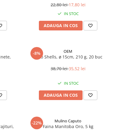
22,80 lei
17,80 lei
IN STOC
ADAUGA IN COS
OEM
-8%
inete,
Taco Shells, ø 15cm, 210 g, 20 buc
38,70 lei
35,52 lei
IN STOC
ADAUGA IN COS
Mulino Caputo
-22%
jituri,
Faina Manitoba Oro, 5 kg