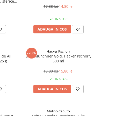
 sferice,
17,88 lei
14,80 lei
IN STOC
ADAUGA IN COS
Hacker Pschorr
-20%
 de Aji
Bere Münchner Gold, Hacker Pschorr,
225 g
500 ml
19,80 lei
15,80 lei
IN STOC
ADAUGA IN COS
Mulino Caputo
i, 400 g
Faina Semola Rimacinata, 1 kg