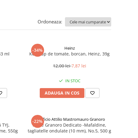
Ordoneaza:
Heinz
-34%
33 ml
Ketchup de tomate, borcan, Heinz, 39g
12,00 lei
7,87 lei
IN STOC
ADAUGA IN COS
Pastificio Attilio Mastromauro Granoro
-22%
 TYJ,
Paste Granoro Dedicato -Mafaldine,
me, 550g
tagliatelle ondulate (10 mm), No.5, 500 g