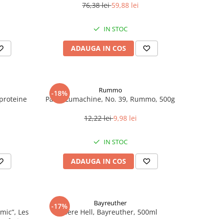
76,38 lei
59,88 lei
IN STOC
ADAUGA IN COS
Rummo
-18%
roteine ​​
Paste Lumachine, No. 39, Rummo, 500g
12,22 lei
9,98 lei
IN STOC
ADAUGA IN COS
Bayreuther
-17%
mic”, Les
Bere Hell, Bayreuther, 500ml