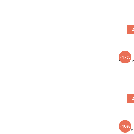
-17%
Bere ne
-10%
Vin de