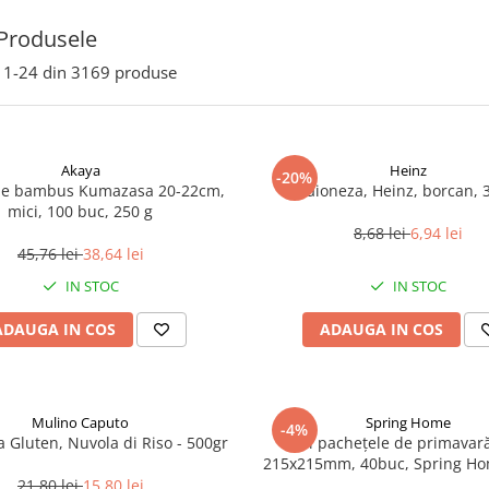
Produsele
1-
24
din
3169
produse
Akaya
Heinz
-20%
de bambus Kumazasa 20-22cm,
Maioneza, Heinz, borcan, 
mici, 100 buc, 250 g
8,68 lei
6,94 lei
45,76 lei
38,64 lei
IN STOC
IN STOC
ADAUGA IN COS
ADAUGA IN COS
Mulino Caputo
Spring Home
-4%
a Gluten, Nuvola di Riso - 500gr
Foi pachețele de primavară
215x215mm, 40buc, Spring Ho
21,80 lei
15,80 lei