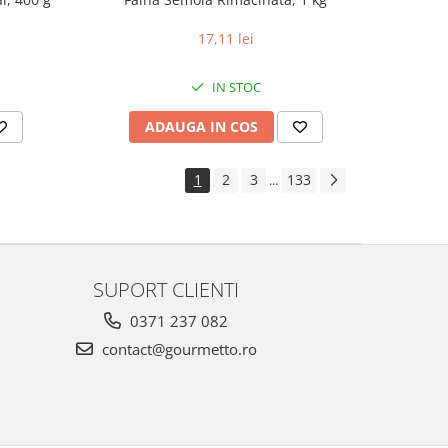
17,11 lei
IN STOC
ADAUGA IN COS
1
2
3
133
...
SUPORT CLIENTI
0371 237 082
contact@gourmetto.ro