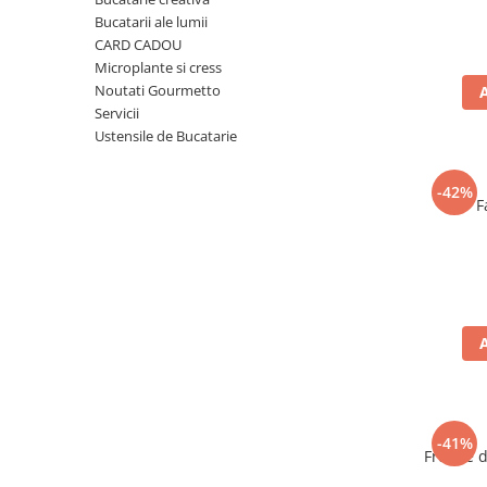
Ulei Huilerie Beaujolaise
Bucatarii ale lumii
Ulei Huileries du Berry
CARD CADOU
Microplante si cress
Uleiuri aromatizate
Noutati Gourmetto
Ulei Wiberg Gastro
Servicii
Ustensile de Bucatarie
-42%
F
-41%
Frunze 