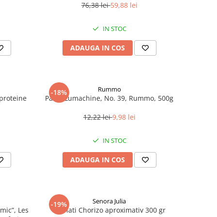
76,38 lei
59,88 lei
IN STOC
ADAUGA IN COS
Rummo
-18%
roteine ​​
Paste Lumachine, No. 39, Rummo, 500g
12,22 lei
9,98 lei
IN STOC
ADAUGA IN COS
Senora Julia
-19%
mic”, Les
Carnati Chorizo aproximativ 300 gr