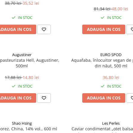
38,70 lei
35,52 lei
81,34 lei
48,00 lei
IN STOC
IN STOC
ADAUGA IN COS
ADAUGA IN COS
Augustiner
EURO SPOD
pasteurizata Hell, Augustiner,
Aquafaba, înlocuitor vegan de p
500ml
din năut, 500 ml
17,88 lei
14,80 lei
36,80 lei
IN STOC
IN STOC
ADAUGA IN COS
ADAUGA IN COS
Shao Hsing
Les Perles
 orez, China, 14% vol., 600 ml
Caviar condimentat „otet balsa