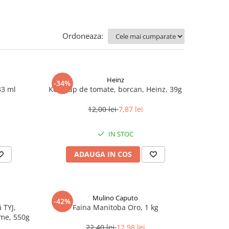
Ordoneaza:
Heinz
-34%
33 ml
Ketchup de tomate, borcan, Heinz, 39g
12,00 lei
7,87 lei
IN STOC
ADAUGA IN COS
Mulino Caputo
-42%
 TYJ,
Faina Manitoba Oro, 1 kg
me, 550g
22,40 lei
12,98 lei