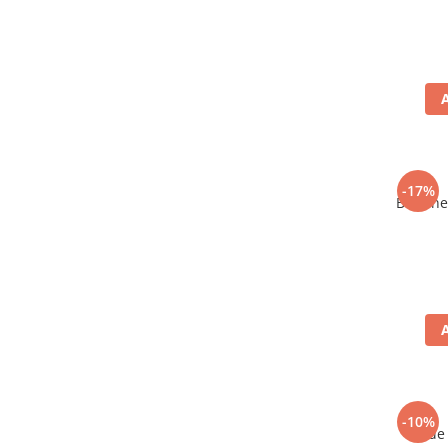
-17%
Bere ne
-10%
Vin de