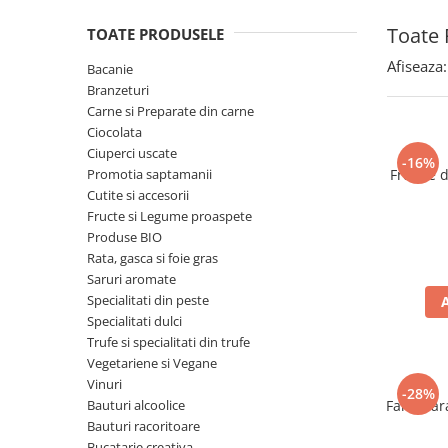
Spania / Cipru / Africa
Tigai grill
Toate 
TOATE PRODUSELE
Sare de mare din Marea Nordului
Prajitore paine
Sare de mare din Oceanele Pacific
Afiseaza:
Bacanie
Gratare
si Indian
Branzeturi
Sare de mare naturala din
Cesti, boluri, vesela
Carne si Preparate din carne
Portugalia
Ciocolata
Ciuperci uscate
Sare de roca
-16%
Promotia saptamanii
Frunze 
Sare marina
Cutite si accesorii
Sare speciala
Fructe si Legume proaspete
Snacks
Produse BIO
Rata, gasca si foie gras
Specialitati din ulei
Saruri aromate
Terine si placinte
Specialitati din peste
Specialitati dulci
Uleiuri Premium
Trufe si specialitati din trufe
Uleiuri speciale/presate la rece
Vegetariene si Vegane
Ulei de masline extravirgin
Vinuri
-28%
Bauturi alcoolice
Faina far
Ulei Gegenbauer
Bauturi racoritoare
Ulei Gewurzgarten
Bucatarie creativa