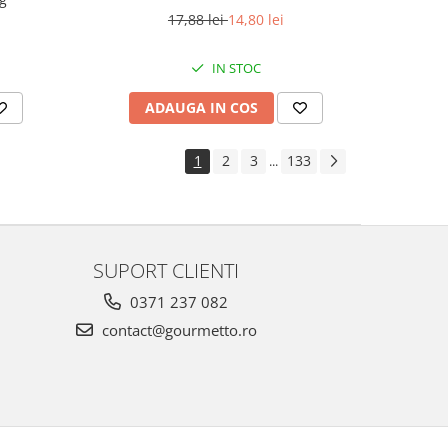
17,88 lei
14,80 lei
IN STOC
ADAUGA IN COS
1
2
3
133
...
SUPORT CLIENTI
0371 237 082
contact@gourmetto.ro