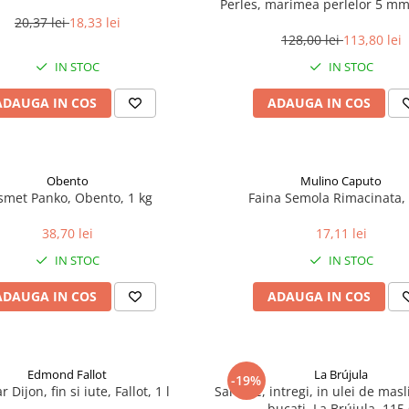
Perles, marimea perlelor 5 mm,
200 g
20,37 lei
18,33 lei
128,00 lei
113,80 lei
IN STOC
IN STOC
ADAUGA IN COS
ADAUGA IN COS
Obento
Mulino Caputo
smet Panko, Obento, 1 kg
Faina Semola Rimacinata, 
38,70 lei
17,11 lei
IN STOC
IN STOC
ADAUGA IN COS
ADAUGA IN COS
Edmond Fallot
La Brújula
-19%
 Dijon, fin si iute, Fallot, 1 l
Sardine, intregi, in ulei de mas
bucati, La Brújula, 115