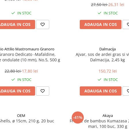
27,50 lei
26,31 lei
IN STOC
IN STOC
ADAUGA IN COS
ADAUGA IN COS
icio Attilio Mastromauro Granoro
Dalmacija
Granoro Dedicato -Mafaldine,
Ajvar, sos de ardei gras si v
le ondulate (10 mm), No.5, 500 g
Dalmacija, 2,45 kg
22,80 lei
17,80 lei
150,72 lei
IN STOC
IN STOC
ADAUGA IN COS
ADAUGA IN COS
OEM
Akaya
-41%
Shells, ø 15cm, 210 g, 20 buc
Frunze de bambus Kumazasa 
mari, 100 buc, 330 g