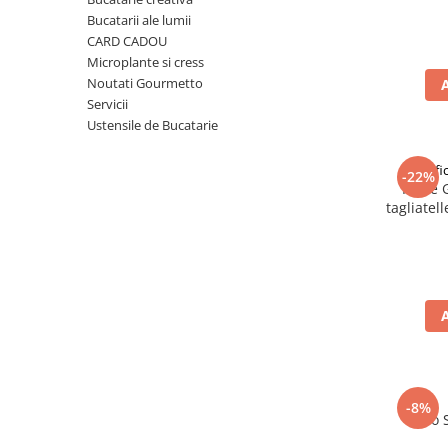
Ulei Huilerie Beaujolaise
Bucatarii ale lumii
Ulei Huileries du Berry
CARD CADOU
Microplante si cress
Uleiuri aromatizate
Noutati Gourmetto
Ulei Wiberg Gastro
Servicii
Ustensile de Bucatarie
Pastif
-22%
Paste 
tagliatel
-8%
Taco 