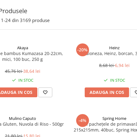
Produsele
1-
24
din
3169
produse
Akaya
Heinz
-20%
de bambus Kumazasa 20-22cm,
Maioneza, Heinz, borcan, 
mici, 100 buc, 250 g
8,68 lei
6,94 lei
45,76 lei
38,64 lei
IN STOC
IN STOC
ADAUGA IN COS
ADAUGA IN COS
Mulino Caputo
Spring Home
-4%
a Gluten, Nuvola di Riso - 500gr
Foi pachețele de primavară
215x215mm, 40buc, Spring Ho
21,80 lei
15,80 lei