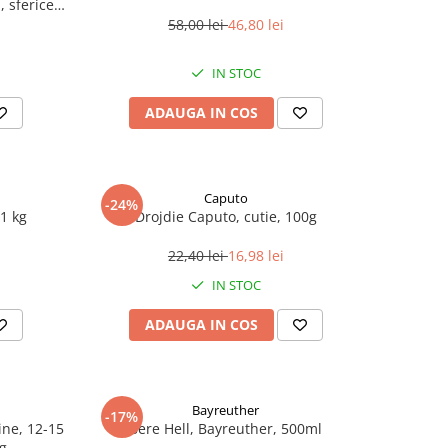
 sferice,
58,00 lei
46,80 lei
IN STOC
ADAUGA IN COS
Caputo
-24%
1 kg
Drojdie Caputo, cutie, 100g
22,40 lei
16,98 lei
IN STOC
ADAUGA IN COS
Bayreuther
-17%
line, 12-15
Bere Hell, Bayreuther, 500ml
 g