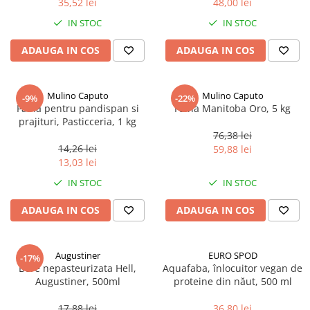
35,52 lei
48,00 lei
Ulei Huilerie Beaujolaise
IN STOC
IN STOC
Ulei Huileries du Berry
Uleiuri aromatizate
ADAUGA IN COS
ADAUGA IN COS
Ulei Wiberg Gastro
Mulino Caputo
Mulino Caputo
-9%
-22%
Faina pentru pandispan si
Faina Manitoba Oro, 5 kg
prajituri, Pasticceria, 1 kg
76,38 lei
14,26 lei
59,88 lei
13,03 lei
IN STOC
IN STOC
ADAUGA IN COS
ADAUGA IN COS
Augustiner
EURO SPOD
-17%
Bere nepasteurizata Hell,
Aquafaba, înlocuitor vegan de
Augustiner, 500ml
proteine ​​din năut, 500 ml
17,88 lei
36,80 lei