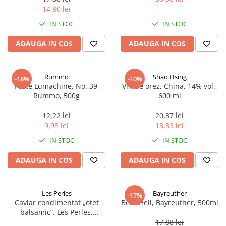
14,80 lei
IN STOC
IN STOC
ADAUGA IN COS
ADAUGA IN COS
Rummo
Shao Hsing
-18%
-10%
Paste Lumachine, No. 39,
Vin de orez, China, 14% vol.,
Rummo, 500g
600 ml
12,22 lei
20,37 lei
9,98 lei
18,33 lei
IN STOC
IN STOC
ADAUGA IN COS
ADAUGA IN COS
Les Perles
Bayreuther
-17%
Caviar condimentat „otet
Bere Hell, Bayreuther, 500ml
balsamic”, Les Perles,
marimea perlelor 5 mm,
17,88 lei