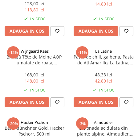
sferice, 200 g
128,00 lei
14,80 lei
113,80 lei
IN STOC
IN STOC
ADAUGA IN COS
ADAUGA IN COS
Wijngaard Kaas
La Latina
-12%
-11%
Brânză Tête de Moine AOP,
Pasta de chili, galbena, Pasta
jumatate de roata,
de Aji Amarillo, La Latina,
aproximativ 400 g
Peru 225 g
168,00 lei
48,33 lei
148,00 lei
42,80 lei
IN STOC
IN STOC
ADAUGA IN COS
ADAUGA IN COS
Hacker Pschorr
Almdudler
-20%
-3%
Bere Münchner Gold, Hacker
Limonada acidulata din
Pschorr, 500 ml
plante alpine, Almdudler,