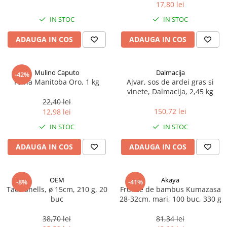
17,80 lei
Spania / Cipru / Africa
Tigai grill
Sare de mare din Marea Nordului
IN STOC
IN STOC
Prajitore paine
Sare de mare din Oceanele Pacific
ADAUGA IN COS
ADAUGA IN COS
Gratare
si Indian
Sare de mare naturala din
Cesti, boluri, vesela
Portugalia
Mulino Caputo
Dalmacija
-42%
Sare de roca
Faina Manitoba Oro, 1 kg
Ajvar, sos de ardei gras si
vinete, Dalmacija, 2,45 kg
Sare marina
22,40 lei
Sare speciala
150,72 lei
12,98 lei
Snacks
IN STOC
IN STOC
Specialitati din ulei
ADAUGA IN COS
ADAUGA IN COS
Terine si placinte
Uleiuri Premium
OEM
Akaya
Uleiuri speciale/presate la rece
-8%
-41%
Taco Shells, ø 15cm, 210 g, 20
Frunze de bambus Kumazasa
Ulei de masline extravirgin
buc
28-32cm, mari, 100 buc, 330 g
Ulei Gegenbauer
38,70 lei
81,34 lei
Ulei Gewurzgarten