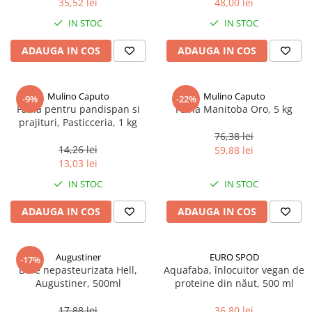
35,52 lei
48,00 lei
Ulei Huilerie Beaujolaise
IN STOC
IN STOC
Ulei Huileries du Berry
Uleiuri aromatizate
ADAUGA IN COS
ADAUGA IN COS
Ulei Wiberg Gastro
Mulino Caputo
Mulino Caputo
-9%
-22%
Faina pentru pandispan si
Faina Manitoba Oro, 5 kg
prajituri, Pasticceria, 1 kg
76,38 lei
14,26 lei
59,88 lei
13,03 lei
IN STOC
IN STOC
ADAUGA IN COS
ADAUGA IN COS
Augustiner
EURO SPOD
-17%
Bere nepasteurizata Hell,
Aquafaba, înlocuitor vegan de
Augustiner, 500ml
proteine ​​din năut, 500 ml
17,88 lei
36,80 lei