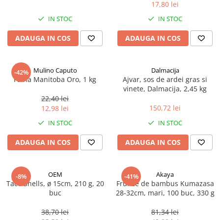
17,80 lei
Spania / Cipru / Africa
Tigai grill
Sare de mare din Marea Nordului
IN STOC
IN STOC
Prajitore paine
Sare de mare din Oceanele Pacific
ADAUGA IN COS
ADAUGA IN COS
Gratare
si Indian
Sare de mare naturala din
Cesti, boluri, vesela
Portugalia
Mulino Caputo
Dalmacija
-42%
Sare de roca
Faina Manitoba Oro, 1 kg
Ajvar, sos de ardei gras si
vinete, Dalmacija, 2,45 kg
Sare marina
22,40 lei
Sare speciala
150,72 lei
12,98 lei
Snacks
IN STOC
IN STOC
Specialitati din ulei
ADAUGA IN COS
ADAUGA IN COS
Terine si placinte
Uleiuri Premium
OEM
Akaya
Uleiuri speciale/presate la rece
-8%
-41%
Taco Shells, ø 15cm, 210 g, 20
Frunze de bambus Kumazasa
Ulei de masline extravirgin
buc
28-32cm, mari, 100 buc, 330 g
Ulei Gegenbauer
38,70 lei
81,34 lei
Ulei Gewurzgarten