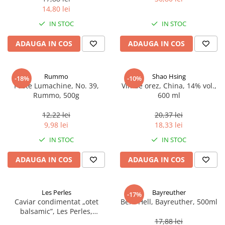
14,80 lei
IN STOC
IN STOC
ADAUGA IN COS
ADAUGA IN COS
Rummo
Shao Hsing
-18%
-10%
Paste Lumachine, No. 39,
Vin de orez, China, 14% vol.,
Rummo, 500g
600 ml
12,22 lei
20,37 lei
9,98 lei
18,33 lei
IN STOC
IN STOC
ADAUGA IN COS
ADAUGA IN COS
Les Perles
Bayreuther
-17%
Caviar condimentat „otet
Bere Hell, Bayreuther, 500ml
balsamic”, Les Perles,
marimea perlelor 5 mm,
17,88 lei