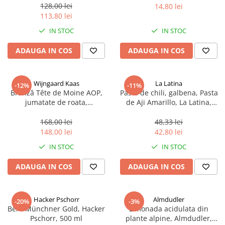
sferice, 200 g
128,00 lei
14,80 lei
113,80 lei
IN STOC
IN STOC
ADAUGA IN COS
ADAUGA IN COS
Wijngaard Kaas
La Latina
-12%
-11%
Brânză Tête de Moine AOP,
Pasta de chili, galbena, Pasta
jumatate de roata,
de Aji Amarillo, La Latina,
aproximativ 400 g
Peru 225 g
168,00 lei
48,33 lei
148,00 lei
42,80 lei
IN STOC
IN STOC
ADAUGA IN COS
ADAUGA IN COS
Hacker Pschorr
Almdudler
-20%
-3%
Bere Münchner Gold, Hacker
Limonada acidulata din
Pschorr, 500 ml
plante alpine, Almdudler,