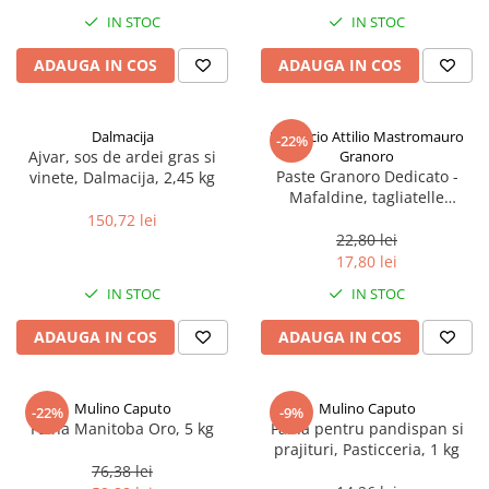
Spania / Cipru / Africa
Tigai grill
IN STOC
IN STOC
Sare de mare din Marea Nordului
Prajitore paine
ADAUGA IN COS
ADAUGA IN COS
Sare de mare din Oceanele Pacific
Gratare
si Indian
Sare de mare naturala din
Cesti, boluri, vesela
Dalmacija
Pastificio Attilio Mastromauro
-22%
Portugalia
Ajvar, sos de ardei gras si
Granoro
Sare de roca
Paste Granoro Dedicato -
vinete, Dalmacija, 2,45 kg
Mafaldine, tagliatelle
Sare marina
ondulate (10 mm), No.5, 500 g
150,72 lei
Sare speciala
22,80 lei
Snacks
17,80 lei
Specialitati din ulei
IN STOC
IN STOC
Terine si placinte
ADAUGA IN COS
ADAUGA IN COS
Uleiuri Premium
Uleiuri speciale/presate la rece
Mulino Caputo
Mulino Caputo
-22%
-9%
Ulei de masline extravirgin
Faina Manitoba Oro, 5 kg
Faina pentru pandispan si
Ulei Gegenbauer
prajituri, Pasticceria, 1 kg
76,38 lei
Ulei Gewurzgarten