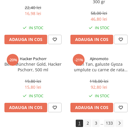
300 gr
22,40 lei
58,00 lei
16,98 lei
46,80 lei
IN STOC
IN STOC
ADAUGA IN COS
ADAUGA IN COS
Hacker Pschorr
Ajinomoto
-20%
-21%
Bere Münchner Gold, Hacker
Wan Tan, galuste Gyoza
Pschorr, 500 ml
umplute cu carne de rata
congelate, 600 g, 30 x 20g
19,80 lei
118,00 lei
15,80 lei
92,80 lei
IN STOC
IN STOC
ADAUGA IN COS
ADAUGA IN COS
1
2
3
133
...