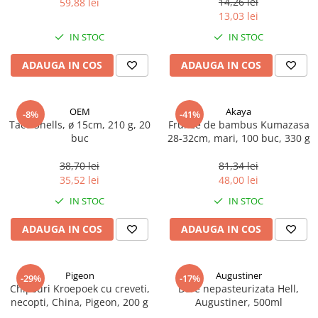
14,26 lei
59,88 lei
Ulei Huilerie Beaujolaise
13,03 lei
Ulei Huileries du Berry
IN STOC
IN STOC
Uleiuri aromatizate
ADAUGA IN COS
ADAUGA IN COS
Ulei Wiberg Gastro
OEM
Akaya
-8%
-41%
Taco Shells, ø 15cm, 210 g, 20
Frunze de bambus Kumazasa
buc
28-32cm, mari, 100 buc, 330 g
38,70 lei
81,34 lei
35,52 lei
48,00 lei
IN STOC
IN STOC
ADAUGA IN COS
ADAUGA IN COS
Pigeon
Augustiner
-29%
-17%
Chipsuri Kroepoek cu creveti,
Bere nepasteurizata Hell,
necopti, China, Pigeon, 200 g
Augustiner, 500ml