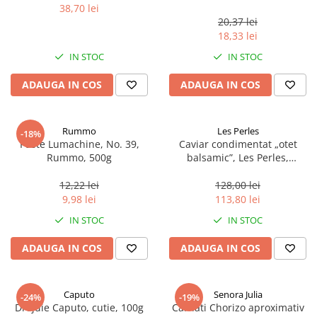
38,70 lei
20,37 lei
18,33 lei
IN STOC
IN STOC
ADAUGA IN COS
ADAUGA IN COS
Rummo
Les Perles
-18%
Paste Lumachine, No. 39,
Caviar condimentat „otet
Rummo, 500g
balsamic”, Les Perles,
marimea perlelor 5 mm,
sferice, 200 g
12,22 lei
128,00 lei
9,98 lei
113,80 lei
IN STOC
IN STOC
ADAUGA IN COS
ADAUGA IN COS
Caputo
Senora Julia
-24%
-19%
Drojdie Caputo, cutie, 100g
Carnati Chorizo aproximativ