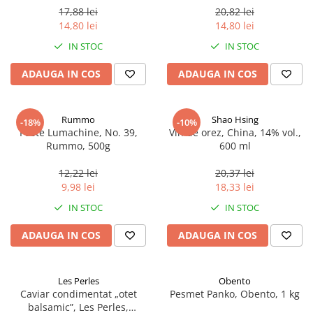
17,88 lei
20,82 lei
14,80 lei
14,80 lei
IN STOC
IN STOC
ADAUGA IN COS
ADAUGA IN COS
Rummo
Shao Hsing
-18%
-10%
Paste Lumachine, No. 39,
Vin de orez, China, 14% vol.,
Rummo, 500g
600 ml
12,22 lei
20,37 lei
9,98 lei
18,33 lei
IN STOC
IN STOC
ADAUGA IN COS
ADAUGA IN COS
Les Perles
Obento
Caviar condimentat „otet
Pesmet Panko, Obento, 1 kg
balsamic”, Les Perles,