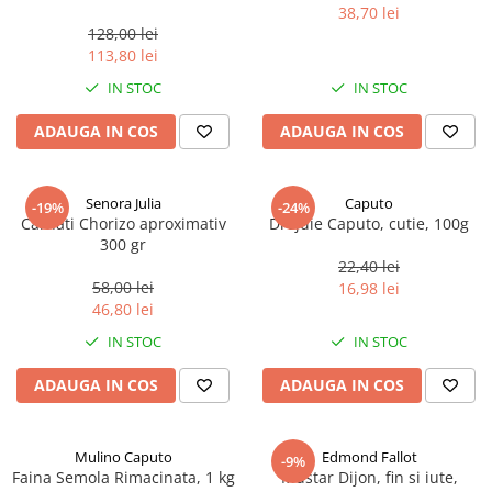
marimea perlelor 5 mm,
38,70 lei
sferice, 200 g
128,00 lei
113,80 lei
IN STOC
IN STOC
ADAUGA IN COS
ADAUGA IN COS
Senora Julia
Caputo
-19%
-24%
Carnati Chorizo aproximativ
Drojdie Caputo, cutie, 100g
300 gr
22,40 lei
58,00 lei
16,98 lei
46,80 lei
IN STOC
IN STOC
ADAUGA IN COS
ADAUGA IN COS
Mulino Caputo
Edmond Fallot
-9%
Faina Semola Rimacinata, 1 kg
Mustar Dijon, fin si iute,