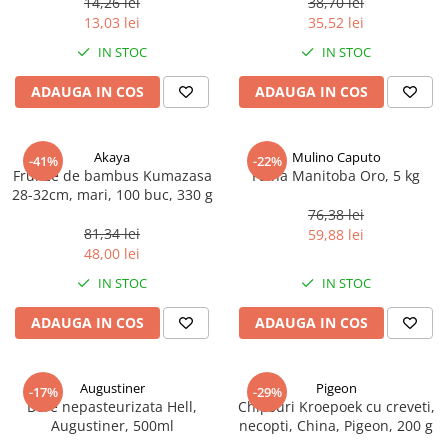
14,26 lei
38,70 lei
Ulei Huilerie Beaujolaise
13,03 lei
35,52 lei
Ulei Huileries du Berry
IN STOC
IN STOC
Uleiuri aromatizate
ADAUGA IN COS
ADAUGA IN COS
Ulei Wiberg Gastro
Akaya
Mulino Caputo
-41%
-22%
Frunze de bambus Kumazasa
Faina Manitoba Oro, 5 kg
28-32cm, mari, 100 buc, 330 g
76,38 lei
81,34 lei
59,88 lei
48,00 lei
IN STOC
IN STOC
ADAUGA IN COS
ADAUGA IN COS
Augustiner
Pigeon
-17%
-29%
Bere nepasteurizata Hell,
Chipsuri Kroepoek cu creveti,
Augustiner, 500ml
necopti, China, Pigeon, 200 g