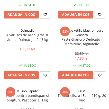
Spania / Cipru / Africa
Tigai grill
IN STOC
IN STOC
Sare de mare din Marea Nordului
Prajitore paine
ADAUGA IN COS
ADAUGA IN COS
Sare de mare din Oceanele Pacific
Gratare
si Indian
Sare de mare naturala din
Cesti, boluri, vesela
Dalmacija
Pastificio Attilio Mastromauro
-22%
Portugalia
Ajvar, sos de ardei gras si
Granoro
Sare de roca
Paste Granoro Dedicato -
vinete, Dalmacija, 2,45 kg
Mafaldine, tagliatelle
Sare marina
ondulate (10 mm), No.5, 500 g
150,72 lei
Sare speciala
22,80 lei
Snacks
17,80 lei
Specialitati din ulei
IN STOC
IN STOC
Terine si placinte
ADAUGA IN COS
ADAUGA IN COS
Uleiuri Premium
Uleiuri speciale/presate la rece
Mulino Caputo
OEM
-9%
-8%
Ulei de masline extravirgin
Faina pentru pandispan si
Taco Shells, ø 15cm, 210 g, 20
Ulei Gegenbauer
prajituri, Pasticceria, 1 kg
buc
Ulei Gewurzgarten