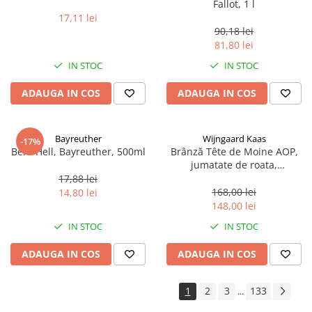
Fallot, 1 l
17,11 lei
90,18 lei
81,80 lei
IN STOC
IN STOC
ADAUGA IN COS
ADAUGA IN COS
Bayreuther
Wijngaard Kaas
-17%
Bere Hell, Bayreuther, 500ml
Brânză Tête de Moine AOP,
jumatate de roata,
aproximativ 400 g
17,88 lei
168,00 lei
14,80 lei
148,00 lei
IN STOC
IN STOC
ADAUGA IN COS
ADAUGA IN COS
1
2
3
133
...