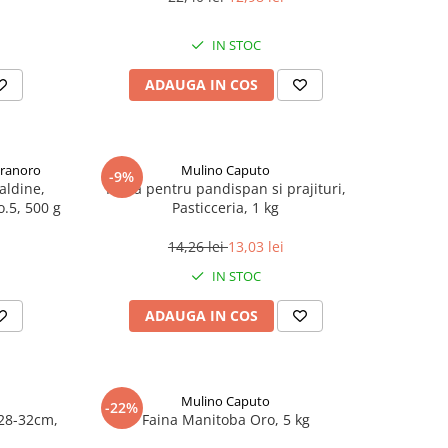
IN STOC
ADAUGA IN COS
Granoro
Mulino Caputo
-9%
aldine,
Faina pentru pandispan si prajituri,
o.5, 500 g
Pasticceria, 1 kg
14,26 lei
13,03 lei
IN STOC
ADAUGA IN COS
Mulino Caputo
-22%
28-32cm,
Faina Manitoba Oro, 5 kg