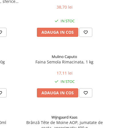
 sferice,
38,70 lei
IN STOC
ADAUGA IN COS
Mulino Caputo
00g
Faina Semola Rimacinata, 1 kg
17,11 lei
IN STOC
ADAUGA IN COS
Wijngaard Kaas
00ml
Brânză Tête de Moine AOP, jumatate de
roata, aproximativ 400 g