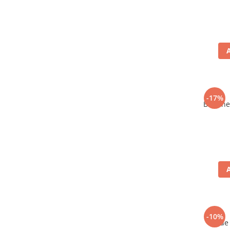
-17%
Bere ne
-10%
Vin de