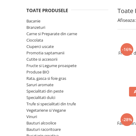
Spania / Cipru / Africa
Tigai grill
Toate 
TOATE PRODUSELE
Sare de mare din Marea Nordului
Prajitore paine
Sare de mare din Oceanele Pacific
Afiseaza:
Bacanie
Gratare
si Indian
Branzeturi
Sare de mare naturala din
Cesti, boluri, vesela
Carne si Preparate din carne
Portugalia
Ciocolata
Ciuperci uscate
Sare de roca
-16%
Promotia saptamanii
Frunze 
Sare marina
Cutite si accesorii
Sare speciala
Fructe si Legume proaspete
Snacks
Produse BIO
Rata, gasca si foie gras
Specialitati din ulei
Saruri aromate
Terine si placinte
Specialitati din peste
Specialitati dulci
Uleiuri Premium
Trufe si specialitati din trufe
Uleiuri speciale/presate la rece
Vegetariene si Vegane
Ulei de masline extravirgin
Vinuri
-28%
Bauturi alcoolice
Faina far
Ulei Gegenbauer
Bauturi racoritoare
Ulei Gewurzgarten
Bucatarie creativa