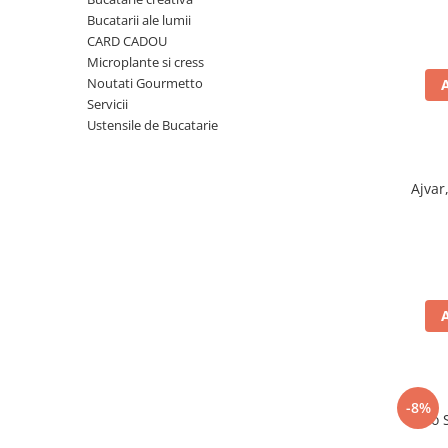
Ulei Huilerie Beaujolaise
Bucatarii ale lumii
Ulei Huileries du Berry
CARD CADOU
Microplante si cress
Uleiuri aromatizate
Noutati Gourmetto
Ulei Wiberg Gastro
Servicii
Ustensile de Bucatarie
Ajvar
-8%
Taco 