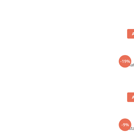
-19%
Carnat
-9%
Mustar