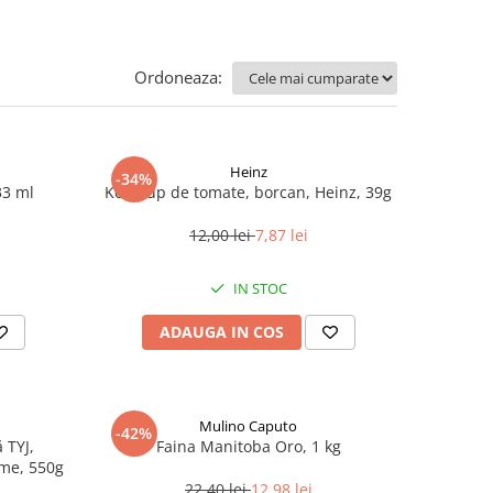
Ordoneaza:
Heinz
-34%
33 ml
Ketchup de tomate, borcan, Heinz, 39g
12,00 lei
7,87 lei
IN STOC
ADAUGA IN COS
Mulino Caputo
-42%
 TYJ,
Faina Manitoba Oro, 1 kg
me, 550g
22,40 lei
12,98 lei