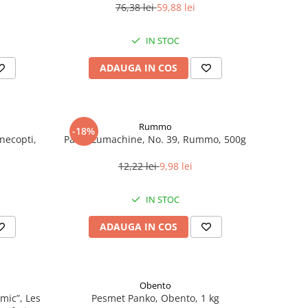
76,38 lei
59,88 lei
IN STOC
ADAUGA IN COS
Rummo
-18%
necopti,
Paste Lumachine, No. 39, Rummo, 500g
12,22 lei
9,98 lei
IN STOC
ADAUGA IN COS
Obento
mic”, Les
Pesmet Panko, Obento, 1 kg