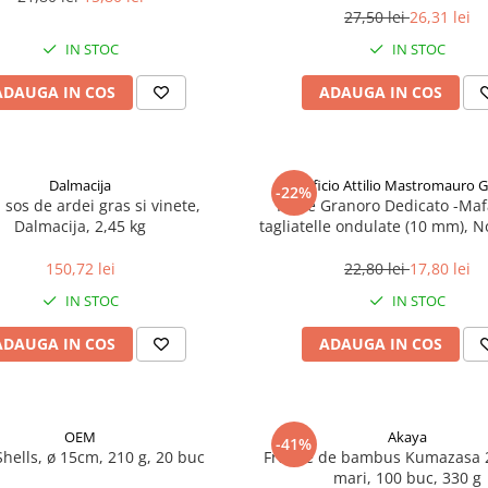
27,50 lei
26,31 lei
IN STOC
IN STOC
ADAUGA IN COS
ADAUGA IN COS
Dalmacija
Pastificio Attilio Mastromauro 
-22%
, sos de ardei gras si vinete,
Paste Granoro Dedicato -Maf
Dalmacija, 2,45 kg
tagliatelle ondulate (10 mm), N
150,72 lei
22,80 lei
17,80 lei
IN STOC
IN STOC
ADAUGA IN COS
ADAUGA IN COS
OEM
Akaya
-41%
Shells, ø 15cm, 210 g, 20 buc
Frunze de bambus Kumazasa 
mari, 100 buc, 330 g