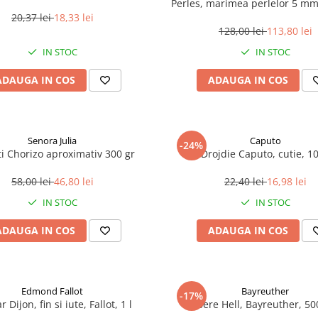
Perles, marimea perlelor 5 mm,
200 g
20,37 lei
18,33 lei
128,00 lei
113,80 lei
IN STOC
IN STOC
ADAUGA IN COS
ADAUGA IN COS
Senora Julia
Caputo
-24%
i Chorizo aproximativ 300 gr
Drojdie Caputo, cutie, 1
58,00 lei
46,80 lei
22,40 lei
16,98 lei
IN STOC
IN STOC
ADAUGA IN COS
ADAUGA IN COS
Edmond Fallot
Bayreuther
-17%
 Dijon, fin si iute, Fallot, 1 l
Bere Hell, Bayreuther, 5