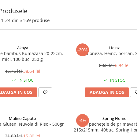
Produsele
1-
24
din
3169
produse
Akaya
Heinz
-20%
de bambus Kumazasa 20-22cm,
Maioneza, Heinz, borcan, 
mici, 100 buc, 250 g
8,68 lei
6,94 lei
45,76 lei
38,64 lei
IN STOC
IN STOC
ADAUGA IN COS
ADAUGA IN COS
Mulino Caputo
Spring Home
-4%
a Gluten, Nuvola di Riso - 500gr
Foi pachețele de primavară
215x215mm, 40buc, Spring Ho
21,80 lei
15,80 lei