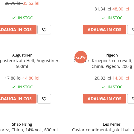
38,70 lei
35,52 lei
81,34 lei
48,00 lei
IN STOC
IN STOC
ADAUGA IN COS
ADAUGA IN COS
Augustiner
Pigeon
-29%
pasteurizata Hell, Augustiner,
Chipsuri Kroepoek cu creveti, 
500ml
China, Pigeon, 200 g
17,88 lei
14,80 lei
20,82 lei
14,80 lei
IN STOC
IN STOC
ADAUGA IN COS
ADAUGA IN COS
Shao Hsing
Les Perles
 orez, China, 14% vol., 600 ml
Caviar condimentat „otet balsa