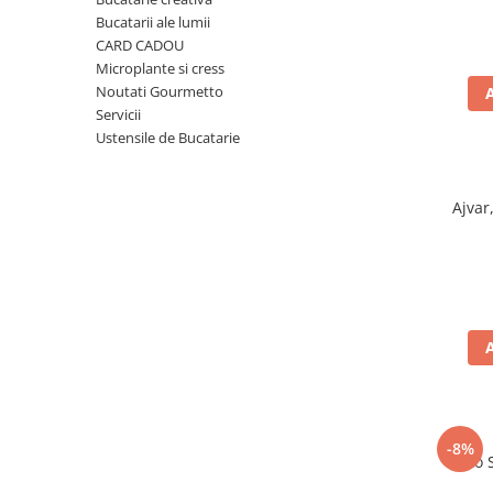
Ulei Huilerie Beaujolaise
Bucatarii ale lumii
Ulei Huileries du Berry
CARD CADOU
Microplante si cress
Uleiuri aromatizate
Noutati Gourmetto
Ulei Wiberg Gastro
Servicii
Ustensile de Bucatarie
Ajvar
-8%
Taco 