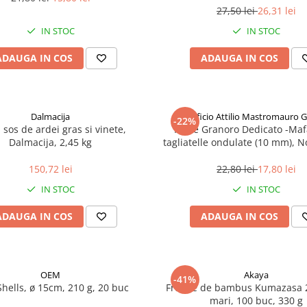
27,50 lei
26,31 lei
IN STOC
IN STOC
ADAUGA IN COS
ADAUGA IN COS
Dalmacija
Pastificio Attilio Mastromauro 
-22%
, sos de ardei gras si vinete,
Paste Granoro Dedicato -Maf
Dalmacija, 2,45 kg
tagliatelle ondulate (10 mm), N
150,72 lei
22,80 lei
17,80 lei
IN STOC
IN STOC
ADAUGA IN COS
ADAUGA IN COS
OEM
Akaya
-41%
Shells, ø 15cm, 210 g, 20 buc
Frunze de bambus Kumazasa 
mari, 100 buc, 330 g