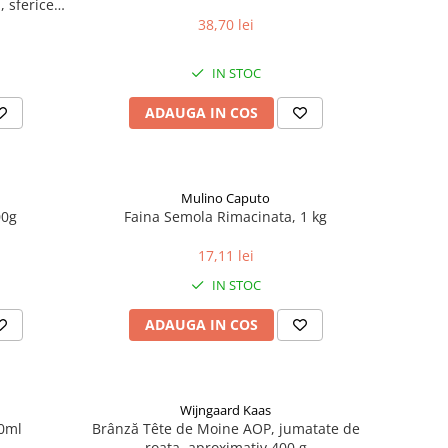
 sferice,
38,70 lei
IN STOC
ADAUGA IN COS
Mulino Caputo
00g
Faina Semola Rimacinata, 1 kg
17,11 lei
IN STOC
ADAUGA IN COS
Wijngaard Kaas
00ml
Brânză Tête de Moine AOP, jumatate de
roata, aproximativ 400 g