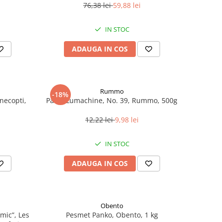
76,38 lei
59,88 lei
IN STOC
ADAUGA IN COS
Rummo
-18%
necopti,
Paste Lumachine, No. 39, Rummo, 500g
12,22 lei
9,98 lei
IN STOC
ADAUGA IN COS
Obento
mic”, Les
Pesmet Panko, Obento, 1 kg