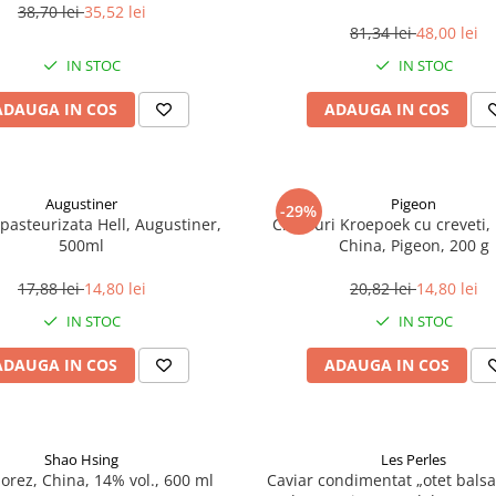
38,70 lei
35,52 lei
81,34 lei
48,00 lei
IN STOC
IN STOC
ADAUGA IN COS
ADAUGA IN COS
Augustiner
Pigeon
-29%
pasteurizata Hell, Augustiner,
Chipsuri Kroepoek cu creveti, 
500ml
China, Pigeon, 200 g
17,88 lei
14,80 lei
20,82 lei
14,80 lei
IN STOC
IN STOC
ADAUGA IN COS
ADAUGA IN COS
Shao Hsing
Les Perles
 orez, China, 14% vol., 600 ml
Caviar condimentat „otet balsa