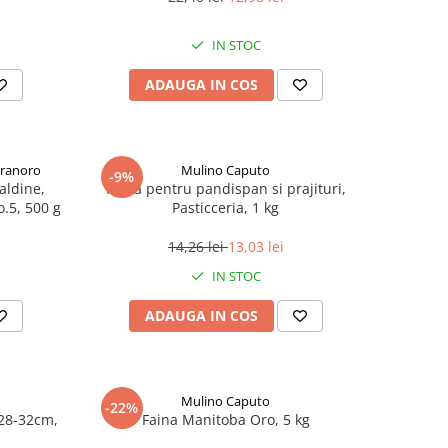
IN STOC
ADAUGA IN COS
Granoro
Mulino Caputo
-9%
aldine,
Faina pentru pandispan si prajituri,
o.5, 500 g
Pasticceria, 1 kg
14,26 lei
13,03 lei
IN STOC
ADAUGA IN COS
Mulino Caputo
-22%
28-32cm,
Faina Manitoba Oro, 5 kg