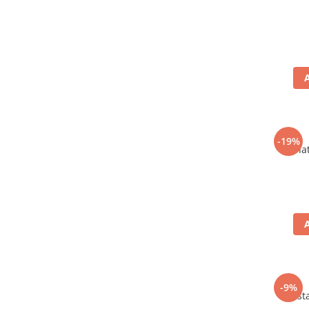
-19%
Carnat
-9%
Mustar