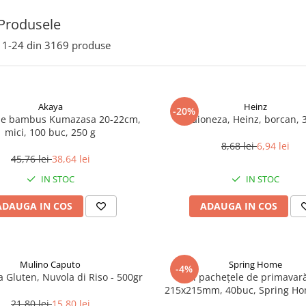
Produsele
1-
24
din
3169
produse
Akaya
Heinz
-20%
de bambus Kumazasa 20-22cm,
Maioneza, Heinz, borcan, 
mici, 100 buc, 250 g
8,68 lei
6,94 lei
45,76 lei
38,64 lei
IN STOC
IN STOC
ADAUGA IN COS
ADAUGA IN COS
Mulino Caputo
Spring Home
-4%
a Gluten, Nuvola di Riso - 500gr
Foi pachețele de primavară
215x215mm, 40buc, Spring Ho
21,80 lei
15,80 lei