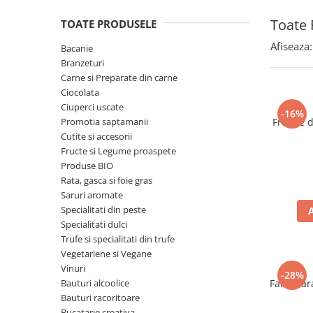
Spania / Cipru / Africa
Tigai grill
Toate 
TOATE PRODUSELE
Sare de mare din Marea Nordului
Prajitore paine
Sare de mare din Oceanele Pacific
Afiseaza:
Bacanie
Gratare
si Indian
Branzeturi
Sare de mare naturala din
Cesti, boluri, vesela
Carne si Preparate din carne
Portugalia
Ciocolata
Ciuperci uscate
Sare de roca
-16%
Promotia saptamanii
Frunze 
Sare marina
Cutite si accesorii
Sare speciala
Fructe si Legume proaspete
Snacks
Produse BIO
Rata, gasca si foie gras
Specialitati din ulei
Saruri aromate
Terine si placinte
Specialitati din peste
Specialitati dulci
Uleiuri Premium
Trufe si specialitati din trufe
Uleiuri speciale/presate la rece
Vegetariene si Vegane
Ulei de masline extravirgin
Vinuri
-28%
Bauturi alcoolice
Faina far
Ulei Gegenbauer
Bauturi racoritoare
Ulei Gewurzgarten
Bucatarie creativa