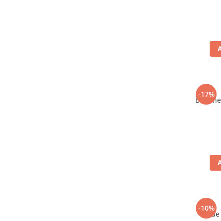
-17%
Bere ne
-10%
Vin de