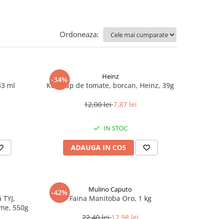
Ordoneaza:
Heinz
-34%
33 ml
Ketchup de tomate, borcan, Heinz, 39g
12,00 lei
7,87 lei
IN STOC
ADAUGA IN COS
Mulino Caputo
-42%
 TYJ,
Faina Manitoba Oro, 1 kg
me, 550g
22,40 lei
12,98 lei