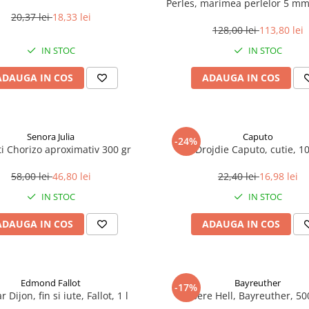
Perles, marimea perlelor 5 mm,
200 g
20,37 lei
18,33 lei
128,00 lei
113,80 lei
IN STOC
IN STOC
ADAUGA IN COS
ADAUGA IN COS
Senora Julia
Caputo
-24%
i Chorizo aproximativ 300 gr
Drojdie Caputo, cutie, 1
58,00 lei
46,80 lei
22,40 lei
16,98 lei
IN STOC
IN STOC
ADAUGA IN COS
ADAUGA IN COS
Edmond Fallot
Bayreuther
-17%
 Dijon, fin si iute, Fallot, 1 l
Bere Hell, Bayreuther, 5