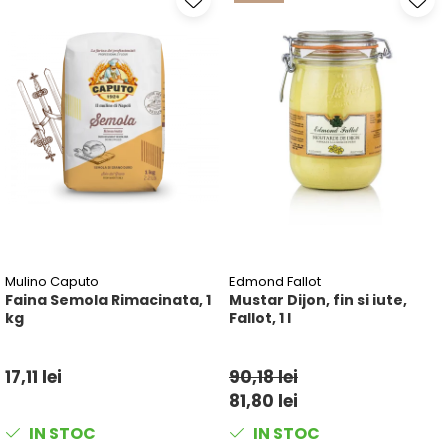
Mulino Caputo
Edmond Fallot
Faina Semola Rimacinata, 1
Mustar Dijon, fin si iute,
kg
Fallot, 1 l
17,11 lei
90,18 lei
81,80 lei
IN STOC
IN STOC