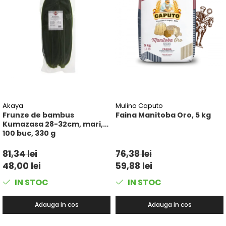
Akaya
Mulino Caputo
Frunze de bambus
Faina Manitoba Oro, 5 kg
Kumazasa 28-32cm, mari,
100 buc, 330 g
81,34 lei
76,38 lei
48,00 lei
59,88 lei
IN STOC
IN STOC
Adauga in cos
Adauga in cos