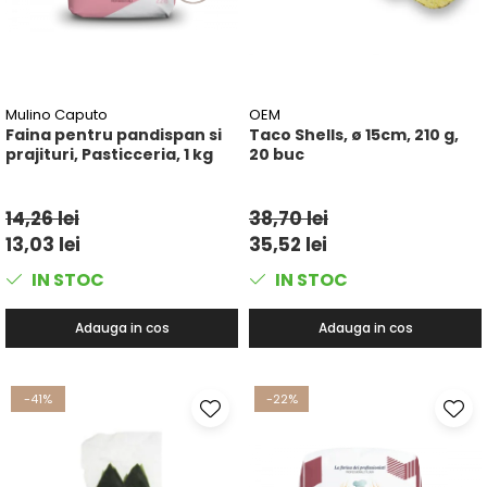
Mulino Caputo
OEM
Faina pentru pandispan si
Taco Shells, ø 15cm, 210 g,
prajituri, Pasticceria, 1 kg
20 buc
14,26 lei
38,70 lei
13,03 lei
35,52 lei
IN STOC
IN STOC
Adauga in cos
Adauga in cos
-41%
-22%