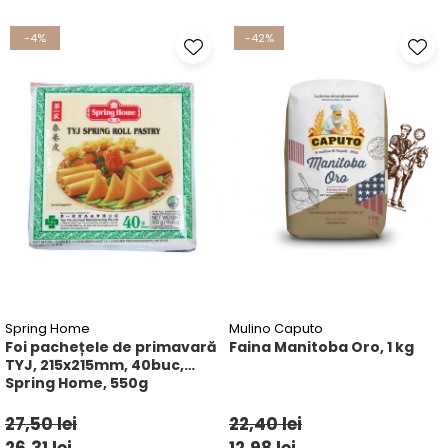
Ulei Huilerie Beaujolaise
-4%
-42%
Ulei Huileries du Berry
Uleiuri aromatizate
Ulei Wiberg Gastro
Spring Home
Mulino Caputo
Foi pachețele de primavară
Faina Manitoba Oro, 1 kg
TYJ, 215x215mm, 40buc,
Spring Home, 550g
27,50 lei
22,40 lei
26,31 lei
12,98 lei