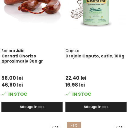
Senora Julia
Caputo
Carnati Chorizo
Drojdie Caputo, cutie, 100g
aproximativ 300 gr
58,00 lei
22,40 lei
46,80 lei
16,98 lei
IN STOC
IN STOC
Adauga in cos
Adauga in cos
-9%