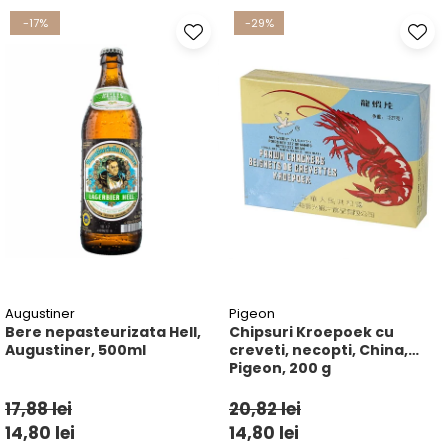
-17%
-29%
Augustiner
Pigeon
Bere nepasteurizata Hell,
Chipsuri Kroepoek cu
Augustiner, 500ml
creveti, necopti, China,
Pigeon, 200 g
17,88 lei
20,82 lei
14,80 lei
14,80 lei