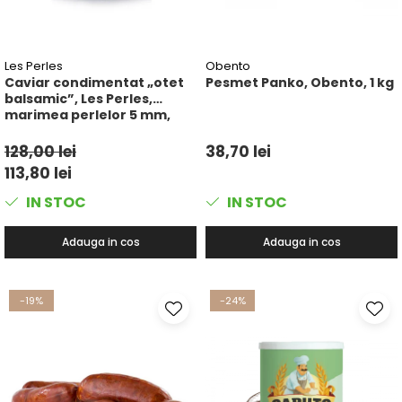
Les Perles
Obento
Caviar condimentat „otet
Pesmet Panko, Obento, 1 kg
balsamic”, Les Perles,
marimea perlelor 5 mm,
sferice, 200 g
128,00 lei
38,70 lei
113,80 lei
IN STOC
IN STOC
Adauga in cos
Adauga in cos
-19%
-24%