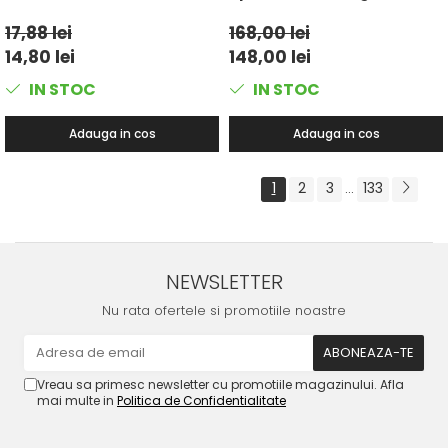
17,88 lei
168,00 lei
14,80 lei
148,00 lei
IN STOC
IN STOC
Adauga in cos
Adauga in cos
1
2
3
133
...
NEWSLETTER
Nu rata ofertele si promotiile noastre
Vreau sa primesc newsletter cu promotiile magazinului. Afla
mai multe in
Politica de Confidentialitate