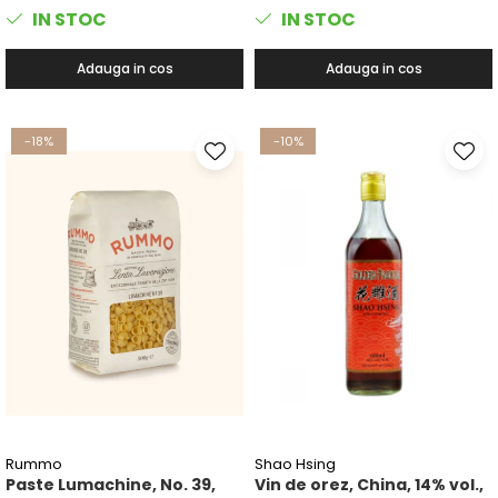
IN STOC
IN STOC
Adauga in cos
Adauga in cos
-18%
-10%
Rummo
Shao Hsing
Paste Lumachine, No. 39,
Vin de orez, China, 14% vol.,