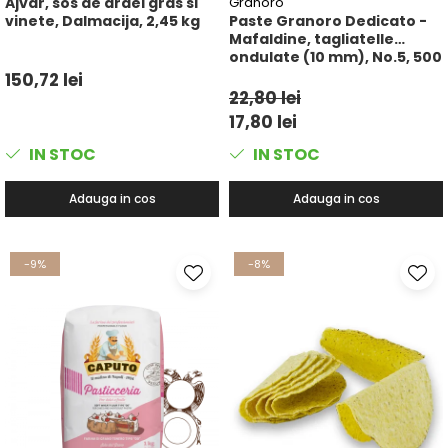
Ajvar, sos de ardei gras si
Granoro
vinete, Dalmacija, 2,45 kg
Paste Granoro Dedicato -
Mafaldine, tagliatelle
ondulate (10 mm), No.5, 500
g
150,72 lei
22,80 lei
17,80 lei
IN STOC
IN STOC
Adauga in cos
Adauga in cos
-9%
-8%