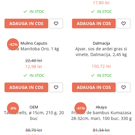
17,80 lei
Spania / Cipru / Africa
Tigai grill
Sare de mare din Marea Nordului
IN STOC
IN STOC
Prajitore paine
Sare de mare din Oceanele Pacific
ADAUGA IN COS
ADAUGA IN COS
Gratare
si Indian
Sare de mare naturala din
Cesti, boluri, vesela
Portugalia
Mulino Caputo
Dalmacija
-42%
Sare de roca
Faina Manitoba Oro, 1 kg
Ajvar, sos de ardei gras si
vinete, Dalmacija, 2,45 kg
Sare marina
22,40 lei
Sare speciala
150,72 lei
12,98 lei
Snacks
IN STOC
IN STOC
Specialitati din ulei
ADAUGA IN COS
ADAUGA IN COS
Terine si placinte
Uleiuri Premium
OEM
Akaya
Uleiuri speciale/presate la rece
-8%
-41%
Taco Shells, ø 15cm, 210 g, 20
Frunze de bambus Kumazasa
Ulei de masline extravirgin
buc
28-32cm, mari, 100 buc, 330 g
Ulei Gegenbauer
38,70 lei
81,34 lei
Ulei Gewurzgarten