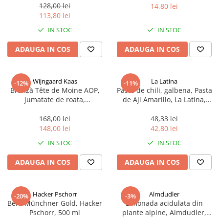
sferice, 200 g
128,00 lei
14,80 lei
113,80 lei
IN STOC
IN STOC
ADAUGA IN COS
ADAUGA IN COS
Wijngaard Kaas
La Latina
-12%
-11%
Brânză Tête de Moine AOP,
Pasta de chili, galbena, Pasta
jumatate de roata,
de Aji Amarillo, La Latina,
aproximativ 400 g
Peru 225 g
168,00 lei
48,33 lei
148,00 lei
42,80 lei
IN STOC
IN STOC
ADAUGA IN COS
ADAUGA IN COS
Hacker Pschorr
Almdudler
-20%
-3%
Bere Münchner Gold, Hacker
Limonada acidulata din
Pschorr, 500 ml
plante alpine, Almdudler,