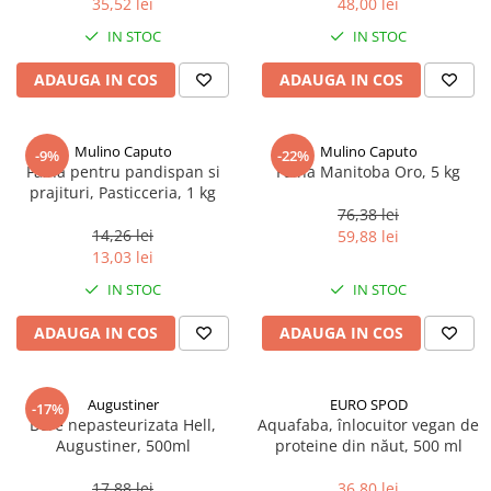
35,52 lei
48,00 lei
Ulei Huilerie Beaujolaise
IN STOC
IN STOC
Ulei Huileries du Berry
Uleiuri aromatizate
ADAUGA IN COS
ADAUGA IN COS
Ulei Wiberg Gastro
Mulino Caputo
Mulino Caputo
-9%
-22%
Faina pentru pandispan si
Faina Manitoba Oro, 5 kg
prajituri, Pasticceria, 1 kg
76,38 lei
14,26 lei
59,88 lei
13,03 lei
IN STOC
IN STOC
ADAUGA IN COS
ADAUGA IN COS
Augustiner
EURO SPOD
-17%
Bere nepasteurizata Hell,
Aquafaba, înlocuitor vegan de
Augustiner, 500ml
proteine ​​din năut, 500 ml
17,88 lei
36,80 lei