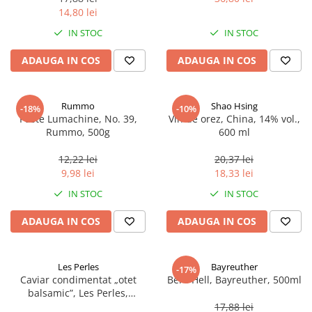
14,80 lei
IN STOC
IN STOC
ADAUGA IN COS
ADAUGA IN COS
Rummo
Shao Hsing
-18%
-10%
Paste Lumachine, No. 39,
Vin de orez, China, 14% vol.,
Rummo, 500g
600 ml
12,22 lei
20,37 lei
9,98 lei
18,33 lei
IN STOC
IN STOC
ADAUGA IN COS
ADAUGA IN COS
Les Perles
Bayreuther
-17%
Caviar condimentat „otet
Bere Hell, Bayreuther, 500ml
balsamic”, Les Perles,
marimea perlelor 5 mm,
17,88 lei