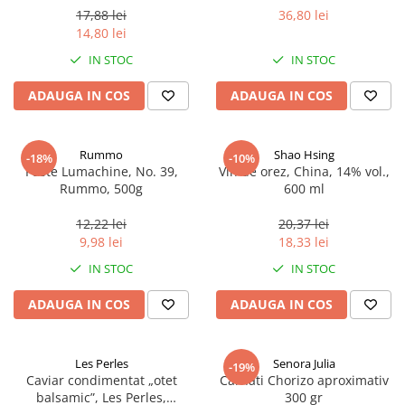
17,88 lei
36,80 lei
14,80 lei
IN STOC
IN STOC
ADAUGA IN COS
ADAUGA IN COS
Rummo
Shao Hsing
-18%
-10%
Paste Lumachine, No. 39,
Vin de orez, China, 14% vol.,
Rummo, 500g
600 ml
12,22 lei
20,37 lei
9,98 lei
18,33 lei
IN STOC
IN STOC
ADAUGA IN COS
ADAUGA IN COS
Les Perles
Senora Julia
-19%
Caviar condimentat „otet
Carnati Chorizo aproximativ
balsamic”, Les Perles,
300 gr