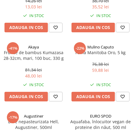
14,26 lei
38,70 lei
Ulei Huilerie Beaujolaise
13,03 lei
35,52 lei
Ulei Huileries du Berry
IN STOC
IN STOC
Uleiuri aromatizate
ADAUGA IN COS
ADAUGA IN COS
Ulei Wiberg Gastro
Akaya
Mulino Caputo
-41%
-22%
Frunze de bambus Kumazasa
Faina Manitoba Oro, 5 kg
28-32cm, mari, 100 buc, 330 g
76,38 lei
81,34 lei
59,88 lei
48,00 lei
IN STOC
IN STOC
ADAUGA IN COS
ADAUGA IN COS
Augustiner
EURO SPOD
-17%
Bere nepasteurizata Hell,
Aquafaba, înlocuitor vegan de
Augustiner, 500ml
proteine ​​din năut, 500 ml