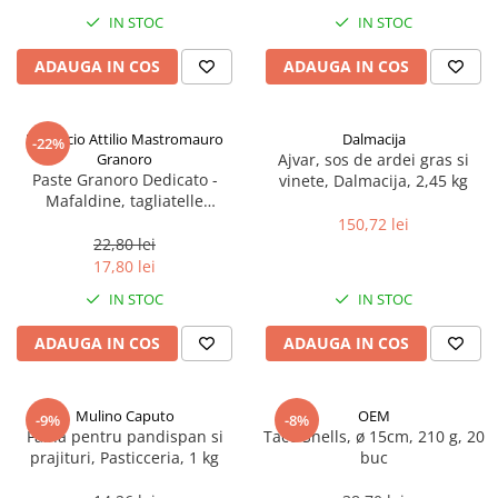
Spania / Cipru / Africa
Tigai grill
IN STOC
IN STOC
Sare de mare din Marea Nordului
Prajitore paine
ADAUGA IN COS
ADAUGA IN COS
Sare de mare din Oceanele Pacific
Gratare
si Indian
Sare de mare naturala din
Cesti, boluri, vesela
Pastificio Attilio Mastromauro
Dalmacija
-22%
Portugalia
Granoro
Ajvar, sos de ardei gras si
Sare de roca
Paste Granoro Dedicato -
vinete, Dalmacija, 2,45 kg
Mafaldine, tagliatelle
Sare marina
ondulate (10 mm), No.5, 500 g
150,72 lei
Sare speciala
22,80 lei
Snacks
17,80 lei
Specialitati din ulei
IN STOC
IN STOC
Terine si placinte
ADAUGA IN COS
ADAUGA IN COS
Uleiuri Premium
Uleiuri speciale/presate la rece
Mulino Caputo
OEM
-9%
-8%
Ulei de masline extravirgin
Faina pentru pandispan si
Taco Shells, ø 15cm, 210 g, 20
Ulei Gegenbauer
prajituri, Pasticceria, 1 kg
buc
Ulei Gewurzgarten