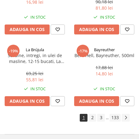
90,18 lei
16,98 lei
81,80 lei
IN STOC
IN STOC
ADAUGA IN COS
ADAUGA IN COS
La Brújula
Bayreuther
-19%
-17%
Sardine, intregi, in ulei de
Bere Hell, Bayreuther, 500ml
masline, 12-15 bucati, La
Brújula, 115 g
17,88 lei
69,25 lei
14,80 lei
55,81 lei
IN STOC
IN STOC
ADAUGA IN COS
ADAUGA IN COS
1
2
3
133
...