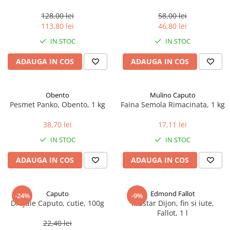
marimea perlelor 5 mm,
sferice, 200 g
128,00 lei
58,00 lei
113,80 lei
46,80 lei
IN STOC
IN STOC
ADAUGA IN COS
ADAUGA IN COS
Obento
Mulino Caputo
Pesmet Panko, Obento, 1 kg
Faina Semola Rimacinata, 1 kg
38,70 lei
17,11 lei
IN STOC
IN STOC
ADAUGA IN COS
ADAUGA IN COS
Caputo
Edmond Fallot
-24%
-9%
Drojdie Caputo, cutie, 100g
Mustar Dijon, fin si iute,
Fallot, 1 l
22,40 lei