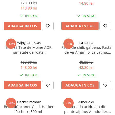
sferice, 200 g
128,00 lei
14,80 lei
113,80 lei
IN STOC
IN STOC
ADAUGA IN COS
ADAUGA IN COS
Wijngaard Kaas
La Latina
-12%
-11%
Brânză Tête de Moine AOP,
Pasta de chili, galbena, Pasta
jumatate de roata,
de Aji Amarillo, La Latina,
aproximativ 400 g
Peru 225 g
168,00 lei
48,33 lei
148,00 lei
42,80 lei
IN STOC
IN STOC
ADAUGA IN COS
ADAUGA IN COS
Hacker Pschorr
Almdudler
-20%
-3%
Bere Münchner Gold, Hacker
Limonada acidulata din
Pschorr, 500 ml
plante alpine, Almdudler,