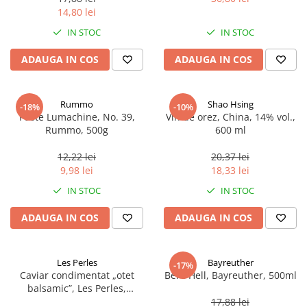
14,80 lei
IN STOC
IN STOC
ADAUGA IN COS
ADAUGA IN COS
Rummo
Shao Hsing
-18%
-10%
Paste Lumachine, No. 39,
Vin de orez, China, 14% vol.,
Rummo, 500g
600 ml
12,22 lei
20,37 lei
9,98 lei
18,33 lei
IN STOC
IN STOC
ADAUGA IN COS
ADAUGA IN COS
Les Perles
Bayreuther
-17%
Caviar condimentat „otet
Bere Hell, Bayreuther, 500ml
balsamic”, Les Perles,
marimea perlelor 5 mm,
17,88 lei