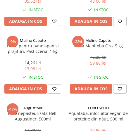
35,52 lei
48,00 lei
Ulei Huilerie Beaujolaise
IN STOC
IN STOC
Ulei Huileries du Berry
Uleiuri aromatizate
ADAUGA IN COS
ADAUGA IN COS
Ulei Wiberg Gastro
Mulino Caputo
Mulino Caputo
-9%
-22%
Faina pentru pandispan si
Faina Manitoba Oro, 5 kg
prajituri, Pasticceria, 1 kg
76,38 lei
14,26 lei
59,88 lei
13,03 lei
IN STOC
IN STOC
ADAUGA IN COS
ADAUGA IN COS
Augustiner
EURO SPOD
-17%
Bere nepasteurizata Hell,
Aquafaba, înlocuitor vegan de
Augustiner, 500ml
proteine ​​din năut, 500 ml
17,88 lei
36,80 lei