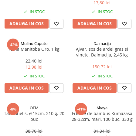
17,80 lei
Spania / Cipru / Africa
Tigai grill
Sare de mare din Marea Nordului
IN STOC
IN STOC
Prajitore paine
Sare de mare din Oceanele Pacific
ADAUGA IN COS
ADAUGA IN COS
Gratare
si Indian
Sare de mare naturala din
Cesti, boluri, vesela
Portugalia
Mulino Caputo
Dalmacija
-42%
Sare de roca
Faina Manitoba Oro, 1 kg
Ajvar, sos de ardei gras si
vinete, Dalmacija, 2,45 kg
Sare marina
22,40 lei
Sare speciala
150,72 lei
12,98 lei
Snacks
IN STOC
IN STOC
Specialitati din ulei
ADAUGA IN COS
ADAUGA IN COS
Terine si placinte
Uleiuri Premium
OEM
Akaya
Uleiuri speciale/presate la rece
-8%
-41%
Taco Shells, ø 15cm, 210 g, 20
Frunze de bambus Kumazasa
Ulei de masline extravirgin
buc
28-32cm, mari, 100 buc, 330 g
Ulei Gegenbauer
38,70 lei
81,34 lei
Ulei Gewurzgarten