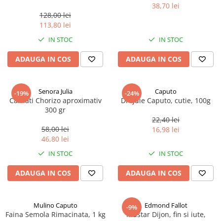
marimea perlelor 5 mm,
38,70 lei
sferice, 200 g
128,00 lei
113,80 lei
IN STOC
IN STOC
ADAUGA IN COS
ADAUGA IN COS
Senora Julia
Caputo
-19%
-24%
Carnati Chorizo aproximativ
Drojdie Caputo, cutie, 100g
300 gr
22,40 lei
58,00 lei
16,98 lei
46,80 lei
IN STOC
IN STOC
ADAUGA IN COS
ADAUGA IN COS
Mulino Caputo
Edmond Fallot
-9%
Faina Semola Rimacinata, 1 kg
Mustar Dijon, fin si iute,