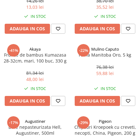
14,26 lei
38,70 lei
Ulei Huilerie Beaujolaise
13,03 lei
35,52 lei
Ulei Huileries du Berry
IN STOC
IN STOC
Uleiuri aromatizate
ADAUGA IN COS
ADAUGA IN COS
Ulei Wiberg Gastro
Akaya
Mulino Caputo
-41%
-22%
Frunze de bambus Kumazasa
Faina Manitoba Oro, 5 kg
28-32cm, mari, 100 buc, 330 g
76,38 lei
81,34 lei
59,88 lei
48,00 lei
IN STOC
IN STOC
ADAUGA IN COS
ADAUGA IN COS
Augustiner
Pigeon
-17%
-29%
Bere nepasteurizata Hell,
Chipsuri Kroepoek cu creveti,
Augustiner, 500ml
necopti, China, Pigeon, 200 g