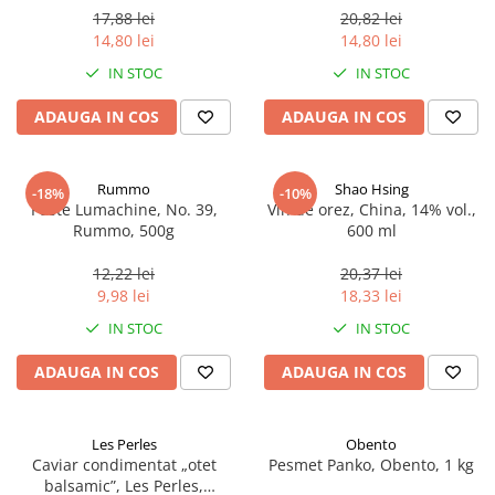
17,88 lei
20,82 lei
14,80 lei
14,80 lei
IN STOC
IN STOC
ADAUGA IN COS
ADAUGA IN COS
Rummo
Shao Hsing
-18%
-10%
Paste Lumachine, No. 39,
Vin de orez, China, 14% vol.,
Rummo, 500g
600 ml
12,22 lei
20,37 lei
9,98 lei
18,33 lei
IN STOC
IN STOC
ADAUGA IN COS
ADAUGA IN COS
Les Perles
Obento
Caviar condimentat „otet
Pesmet Panko, Obento, 1 kg
balsamic”, Les Perles,