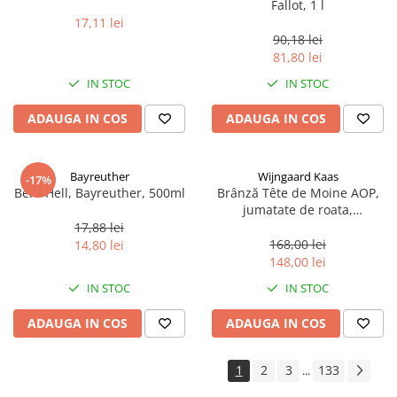
Fallot, 1 l
17,11 lei
90,18 lei
81,80 lei
IN STOC
IN STOC
ADAUGA IN COS
ADAUGA IN COS
Bayreuther
Wijngaard Kaas
-17%
Bere Hell, Bayreuther, 500ml
Brânză Tête de Moine AOP,
jumatate de roata,
aproximativ 400 g
17,88 lei
168,00 lei
14,80 lei
148,00 lei
IN STOC
IN STOC
ADAUGA IN COS
ADAUGA IN COS
1
2
3
133
...