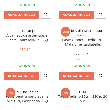
Spania / Cipru / Africa
Tigai grill
IN STOC
IN STOC
Sare de mare din Marea Nordului
Prajitore paine
ADAUGA IN COS
ADAUGA IN COS
Sare de mare din Oceanele Pacific
Gratare
si Indian
Sare de mare naturala din
Cesti, boluri, vesela
Dalmacija
Pastificio Attilio Mastromauro
-22%
Portugalia
Ajvar, sos de ardei gras si
Granoro
Sare de roca
Paste Granoro Dedicato -
vinete, Dalmacija, 2,45 kg
Mafaldine, tagliatelle
Sare marina
ondulate (10 mm), No.5, 500 g
150,72 lei
Sare speciala
22,80 lei
Snacks
17,80 lei
Specialitati din ulei
IN STOC
IN STOC
Terine si placinte
ADAUGA IN COS
ADAUGA IN COS
Uleiuri Premium
Uleiuri speciale/presate la rece
Mulino Caputo
OEM
-9%
-8%
Ulei de masline extravirgin
Faina pentru pandispan si
Taco Shells, ø 15cm, 210 g, 20
Ulei Gegenbauer
prajituri, Pasticceria, 1 kg
buc
Ulei Gewurzgarten