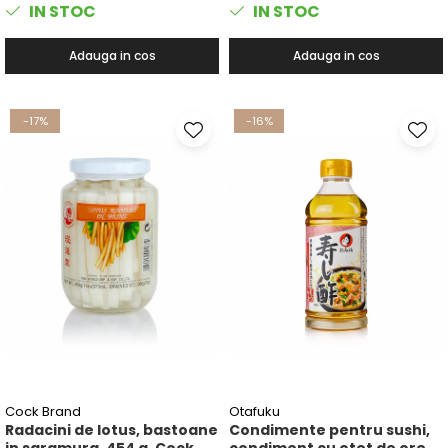
IN STOC
IN STOC
Adauga in cos
Adauga in cos
-17%
-16%
Cock Brand
Otafuku
Radacini de lotus, bastoane
Condimente pentru sushi,
in saramura, 454 g, Cock
condiment cu otet de orez,