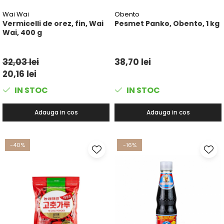
Wai Wai
Obento
Vermicelli de orez, fin, Wai
Pesmet Panko, Obento, 1 kg
Wai, 400 g
32,03 lei
38,70 lei
20,16 lei
IN STOC
IN STOC
Adauga in cos
Adauga in cos
-40%
-16%