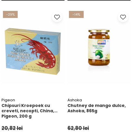
-29%
-14%
Pigeon
Ashoka
Chipsuri Kroepoek cu
Chutney de mango dulce,
creveti, necopti, China,
Ashoka, 865g
Pigeon, 200 g
20,82 lei
62,80 lei