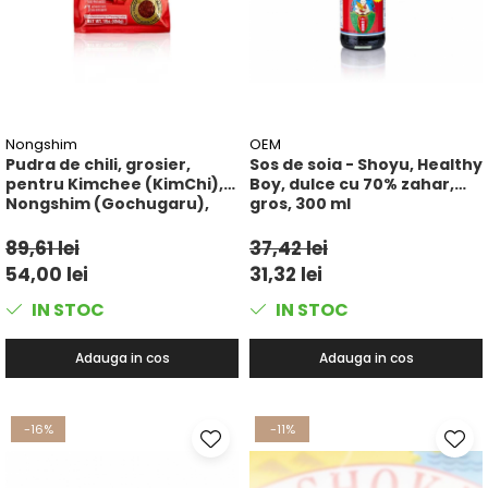
Nongshim
OEM
Pudra de chili, grosier,
Sos de soia - Shoyu, Healthy
pentru Kimchee (KimChi),
Boy, dulce cu 70% zahar,
Nongshim (Gochugaru),
gros, 300 ml
454 g
89,61 lei
37,42 lei
54,00 lei
31,32 lei
IN STOC
IN STOC
Adauga in cos
Adauga in cos
-16%
-11%