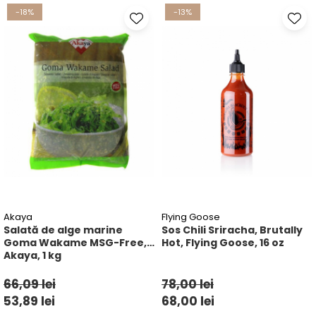
-18%
-13%
Akaya
Flying Goose
Salată de alge marine
Sos Chili Sriracha, Brutally
Goma Wakame MSG-Free,
Hot, Flying Goose, 16 oz
Akaya, 1 kg
66,09 lei
78,00 lei
53,89 lei
68,00 lei