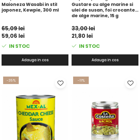
Maioneza Wasabi in stil
Gustare cu alge marine si
japonez, Kewpie, 300 ml
ulei de susan, foi crocante
de alge marine, 15 g
65,09 lei
33,00 lei
59,06 lei
21,80 lei
IN STOC
IN STOC
Adauga in cos
Adauga in cos
-35%
-11%