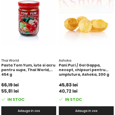
Thai World
Ashoka
Pasta Tom Yum, iute si acru
Pani Puri / Gol Gappa,
pentru supe, Thai World,
necopt, chipsuri pentru
454 g
umplutura, Ashoka, 200 g
66,19 lei
45,83 lei
55,81 lei
40,72 lei
IN STOC
IN STOC
Adauga in cos
Adauga in cos