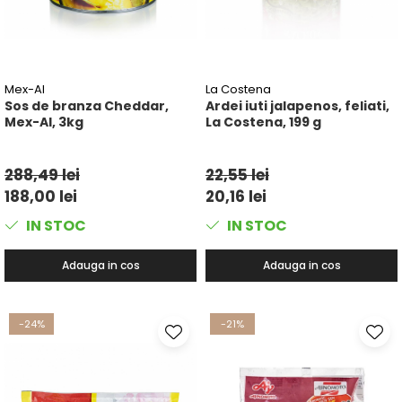
Mex-Al
La Costena
Sos de branza Cheddar,
Ardei iuti jalapenos, feliati,
Mex-Al, 3kg
La Costena, 199 g
288,49 lei
22,55 lei
188,00 lei
20,16 lei
IN STOC
IN STOC
Adauga in cos
Adauga in cos
-24%
-21%