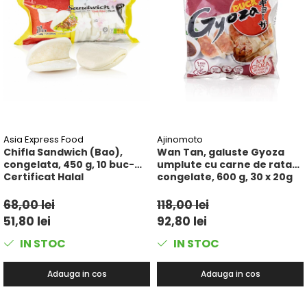
Asia Express Food
Ajinomoto
Chifla Sandwich (Bao),
Wan Tan, galuste Gyoza
congelata, 450 g, 10 buc-
umplute cu carne de rata
Certificat Halal
congelate, 600 g, 30 x 20g
68,00 lei
118,00 lei
51,80 lei
92,80 lei
IN STOC
IN STOC
Adauga in cos
Adauga in cos