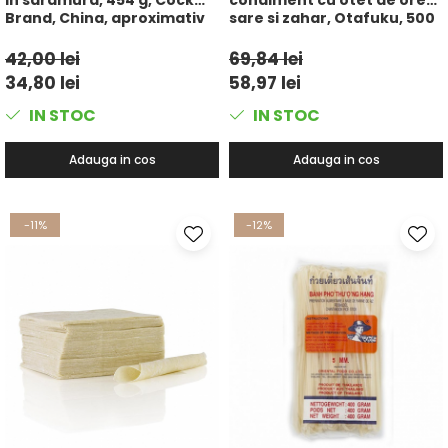
Brand, China, aproximativ
sare si zahar, Otafuku, 500
50 buc
ml
42,00 lei
69,84 lei
34,80 lei
58,97 lei
IN STOC
IN STOC
Adauga in cos
Adauga in cos
-11%
-12%