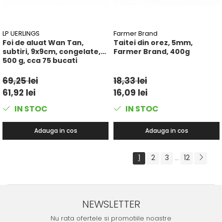
LP UERLINGS
Farmer Brand
Foi de aluat Wan Tan,
Taitei din orez, 5mm,
subtiri, 9x9cm, congelate,
Farmer Brand, 400g
500 g, cca 75 bucati
69,25 lei
18,33 lei
61,92 lei
16,09 lei
IN STOC
IN STOC
Adauga in cos
Adauga in cos
1
2
3
12
...
NEWSLETTER
Nu rata ofertele si promotiile noastre