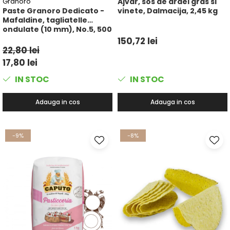
Granoro
Ajvar, sos de ardei gras si
Paste Granoro Dedicato -
vinete, Dalmacija, 2,45 kg
Mafaldine, tagliatelle
ondulate (10 mm), No.5, 500
g
150,72 lei
22,80 lei
17,80 lei
IN STOC
IN STOC
Adauga in cos
Adauga in cos
-9%
-8%