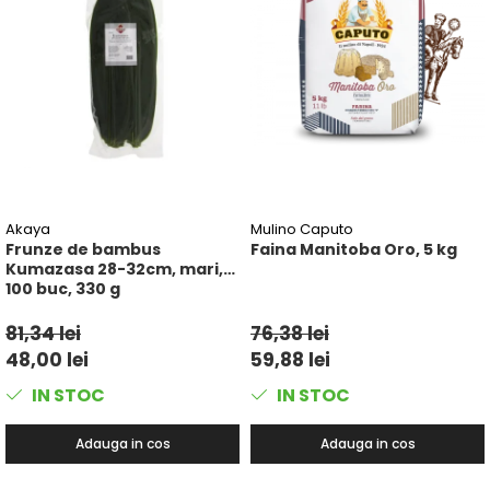
Akaya
Mulino Caputo
Frunze de bambus
Faina Manitoba Oro, 5 kg
Kumazasa 28-32cm, mari,
100 buc, 330 g
81,34 lei
76,38 lei
48,00 lei
59,88 lei
IN STOC
IN STOC
Adauga in cos
Adauga in cos