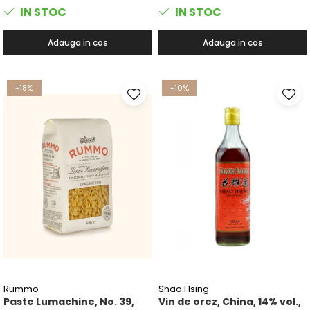
IN STOC
IN STOC
Adauga in cos
Adauga in cos
-18%
-10%
Rummo
Shao Hsing
Paste Lumachine, No. 39,
Vin de orez, China, 14% vol.,