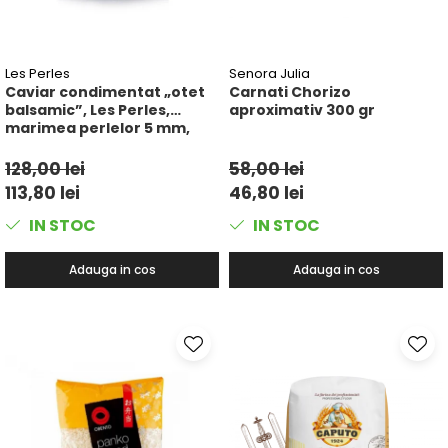
Les Perles
Senora Julia
Caviar condimentat „otet
Carnati Chorizo
balsamic”, Les Perles,
aproximativ 300 gr
marimea perlelor 5 mm,
sferice, 200 g
128,00 lei
58,00 lei
113,80 lei
46,80 lei
IN STOC
IN STOC
Adauga in cos
Adauga in cos