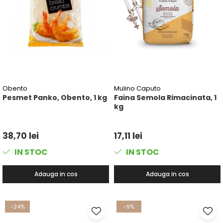
Obento
Mulino Caputo
Pesmet Panko, Obento, 1 kg
Faina Semola Rimacinata, 1
kg
38,70 lei
17,11 lei
IN STOC
IN STOC
Adauga in cos
Adauga in cos
-24%
-9%