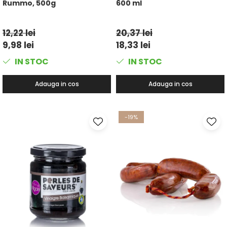
Rummo, 500g
600 ml
12,22 lei
20,37 lei
9,98 lei
18,33 lei
IN STOC
IN STOC
Adauga in cos
Adauga in cos
-19%