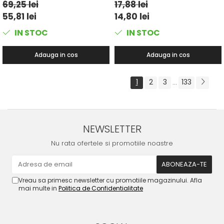
69,25 lei
17,88 lei
55,81 lei
14,80 lei
IN STOC
IN STOC
Adauga in cos
Adauga in cos
1
2
3
133
...
NEWSLETTER
Nu rata ofertele si promotiile noastre
Vreau sa primesc newsletter cu promotiile magazinului. Afla
mai multe in
Politica de Confidentialitate