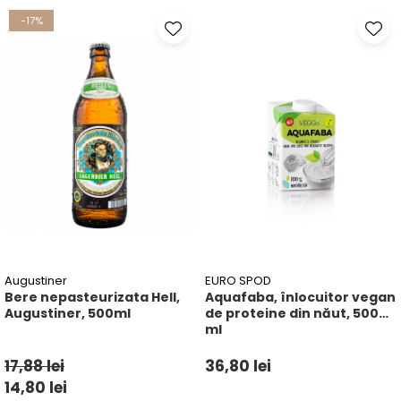
-17%
Augustiner
EURO SPOD
Bere nepasteurizata Hell,
Aquafaba, înlocuitor vegan
Augustiner, 500ml
de proteine ​​din năut, 500
ml
17,88 lei
36,80 lei
14,80 lei