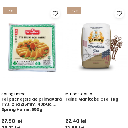
Ulei Huilerie Beaujolaise
-4%
-42%
Ulei Huileries du Berry
Uleiuri aromatizate
Ulei Wiberg Gastro
Spring Home
Mulino Caputo
Foi pachețele de primavară
Faina Manitoba Oro, 1 kg
TYJ, 215x215mm, 40buc,
Spring Home, 550g
27,50 lei
22,40 lei
26,31 lei
12,98 lei