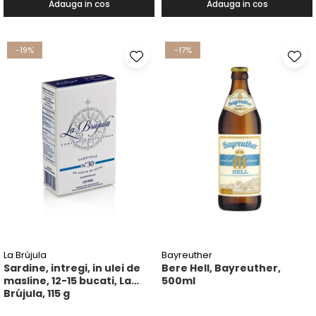
Adauga in cos
Adauga in cos
-19%
-17%
La Brújula
Bayreuther
Sardine, intregi, in ulei de
Bere Hell, Bayreuther,
masline, 12-15 bucati, La
500ml
Brújula, 115 g