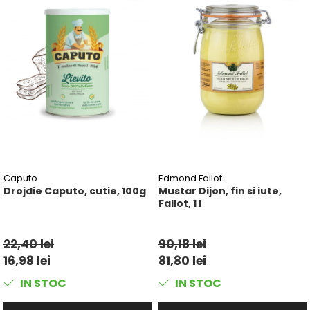
Caputo
Edmond Fallot
Drojdie Caputo, cutie, 100g
Mustar Dijon, fin si iute,
Fallot, 1 l
22,40 lei
90,18 lei
16,98 lei
81,80 lei
IN STOC
IN STOC