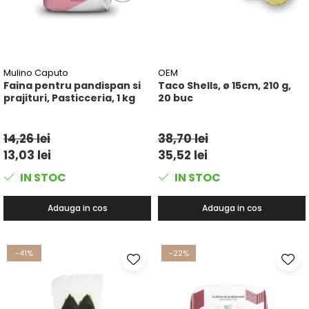
Mulino Caputo
OEM
Faina pentru pandispan si
Taco Shells, ø 15cm, 210 g,
prajituri, Pasticceria, 1 kg
20 buc
14,26 lei
38,70 lei
13,03 lei
35,52 lei
IN STOC
IN STOC
Adauga in cos
Adauga in cos
-41%
-22%