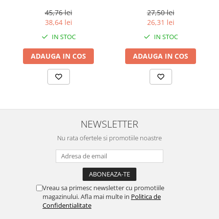
100 buc, 250 g
Spring Home, 550g
45,76 lei
27,50 lei
38,64 lei
26,31 lei
IN STOC
IN STOC
ADAUGA IN COS
ADAUGA IN COS
NEWSLETTER
Nu rata ofertele si promotiile noastre
Vreau sa primesc newsletter cu promotiile
magazinului. Afla mai multe in
Politica de
Confidentialitate