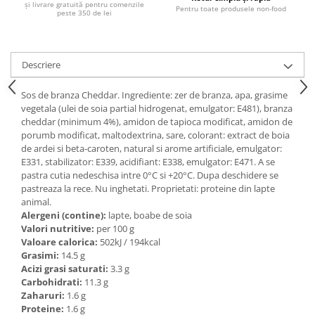
și livrare gratuită pentru comenzile
Ulei Huilerie Beaujolaise
Pentru toate produsele non-food
peste 350 de lei
Ulei Huileries du Berry
Uleiuri aromatizate
Ulei Wiberg Gastro
Descriere
Sos de branza Cheddar. Ingrediente: zer de branza, apa, grasime
vegetala (ulei de soia partial hidrogenat, emulgator: E481), branza
cheddar (minimum 4%), amidon de tapioca modificat, amidon de
porumb modificat, maltodextrina, sare, colorant: extract de boia
de ardei si beta-caroten, natural si arome artificiale, emulgator:
E331, stabilizator: E339, acidifiant: E338, emulgator: E471. A se
pastra cutia nedeschisa intre 0°C si +20°C. Dupa deschidere se
pastreaza la rece. Nu inghetati. Proprietati: proteine ​​din lapte
animal.
Alergeni (contine):
lapte, boabe de soia
Valori nutritive:
per 100 g
Valoare calorica:
502kJ / 194kcal
Grasimi:
14.5 g
Acizi grasi saturati:
3.3 g
Carbohidrati:
11.3 g
Zaharuri:
1.6 g
Proteine:
1.6 g