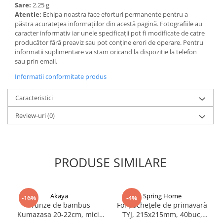
Sare:
2.25 g
Atentie:
Echipa noastra face eforturi permanente pentru a
păstra acurateţea informaţiilor din acestă pagină. Fotografiile au
caracter informativ iar unele specificaţii pot fi modificate de catre
producător fără preaviz sau pot conţine erori de operare. Pentru
informatii suplimentare va stam oricand la dispozitie la telefon
sau prin email.
Informatii conformitate produs
Caracteristici
Review-uri
(0)
PRODUSE SIMILARE
Akaya
Spring Home
-16%
-4%
Frunze de bambus
Foi pachețele de primavară
Kumazasa 20-22cm, mici,
TYJ, 215x215mm, 40buc,