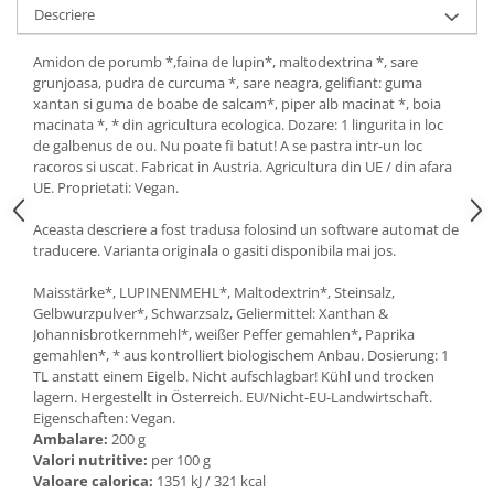
Descriere
Ulei Huilerie Beaujolaise
Ulei Huileries du Berry
Amidon de porumb *,faina de lupin*, maltodextrina *, sare
Uleiuri aromatizate
grunjoasa, pudra de curcuma *, sare neagra, gelifiant: guma
Ulei Wiberg Gastro
xantan si guma de boabe de salcam*, piper alb macinat *, boia
macinata *, * din agricultura ecologica. Dozare: 1 lingurita in loc
de galbenus de ou. Nu poate fi batut! A se pastra intr-un loc
racoros si uscat. Fabricat in Austria. Agricultura din UE / din afara
UE. Proprietati: Vegan.
Aceasta descriere a fost tradusa folosind un software automat de
traducere. Varianta originala o gasiti disponibila mai jos.
Maisstärke*, LUPINENMEHL*, Maltodextrin*, Steinsalz,
Gelbwurzpulver*, Schwarzsalz, Geliermittel: Xanthan &
Johannisbrotkernmehl*, weißer Peffer gemahlen*, Paprika
gemahlen*, * aus kontrolliert biologischem Anbau. Dosierung: 1
TL anstatt einem Eigelb. Nicht aufschlagbar! Kühl und trocken
lagern. Hergestellt in Österreich. EU/Nicht-EU-Landwirtschaft.
Eigenschaften: Vegan.
Ambalare:
200 g
Valori nutritive:
per 100 g
Valoare calorica:
1351 kJ / 321 kcal