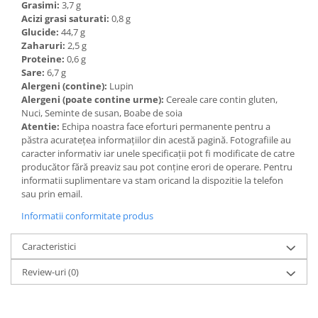
Grasimi:
3,7 g
Acizi grasi saturati:
0,8 g
Glucide:
44,7 g
Zaharuri:
2,5 g
Proteine:
0,6 g
Sare:
6,7 g
Alergeni (contine):
Lupin
Alergeni (poate contine urme):
Cereale care contin gluten,
Nuci, Seminte de susan, Boabe de soia
Atentie:
Echipa noastra face eforturi permanente pentru a
păstra acurateţea informaţiilor din acestă pagină. Fotografiile au
caracter informativ iar unele specificaţii pot fi modificate de catre
producător fără preaviz sau pot conţine erori de operare. Pentru
informatii suplimentare va stam oricand la dispozitie la telefon
sau prin email.
Informatii conformitate produs
Caracteristici
Review-uri
(0)