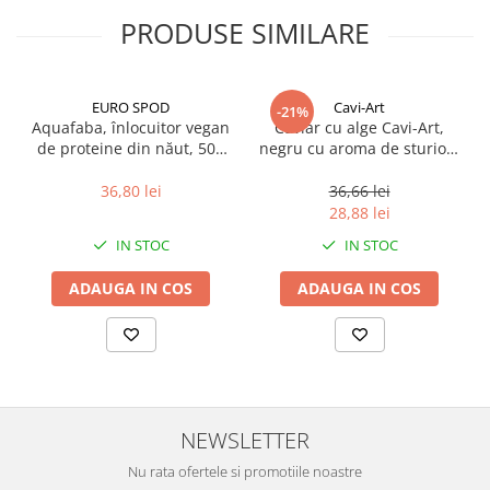
PRODUSE SIMILARE
EURO SPOD
Cavi-Art
-21%
Aquafaba, înlocuitor vegan
Caviar cu alge Cavi-Art,
de proteine ​​din năut, 500
negru cu aroma de sturion,
ml
100 g
36,80 lei
36,66 lei
28,88 lei
IN STOC
IN STOC
ADAUGA IN COS
ADAUGA IN COS
NEWSLETTER
Nu rata ofertele si promotiile noastre