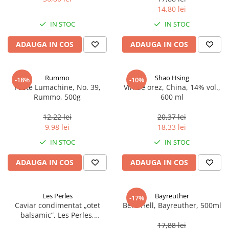
14,80 lei
IN STOC
IN STOC
ADAUGA IN COS
ADAUGA IN COS
Rummo
Shao Hsing
-18%
-10%
Paste Lumachine, No. 39,
Vin de orez, China, 14% vol.,
Rummo, 500g
600 ml
12,22 lei
20,37 lei
9,98 lei
18,33 lei
IN STOC
IN STOC
ADAUGA IN COS
ADAUGA IN COS
Les Perles
Bayreuther
-17%
Caviar condimentat „otet
Bere Hell, Bayreuther, 500ml
balsamic”, Les Perles,
marimea perlelor 5 mm,
17,88 lei