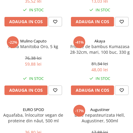
35,52 lei
13,03 lei
Ulei Huilerie Beaujolaise
IN STOC
IN STOC
Ulei Huileries du Berry
Uleiuri aromatizate
ADAUGA IN COS
ADAUGA IN COS
Ulei Wiberg Gastro
Mulino Caputo
Akaya
-22%
-41%
Faina Manitoba Oro, 5 kg
Frunze de bambus Kumazasa
28-32cm, mari, 100 buc, 330 g
76,38 lei
81,34 lei
59,88 lei
48,00 lei
IN STOC
IN STOC
ADAUGA IN COS
ADAUGA IN COS
EURO SPOD
Augustiner
-17%
Aquafaba, înlocuitor vegan de
Bere nepasteurizata Hell,
proteine ​​din năut, 500 ml
Augustiner, 500ml
36,80 lei
17,88 lei