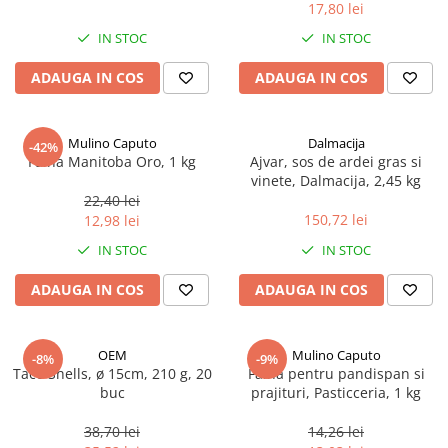
17,80 lei
Spania / Cipru / Africa
Tigai grill
Sare de mare din Marea Nordului
IN STOC
IN STOC
Prajitore paine
Sare de mare din Oceanele Pacific
ADAUGA IN COS
ADAUGA IN COS
Gratare
si Indian
Sare de mare naturala din
Cesti, boluri, vesela
Portugalia
Mulino Caputo
Dalmacija
-42%
Sare de roca
Faina Manitoba Oro, 1 kg
Ajvar, sos de ardei gras si
vinete, Dalmacija, 2,45 kg
Sare marina
22,40 lei
Sare speciala
150,72 lei
12,98 lei
Snacks
IN STOC
IN STOC
Specialitati din ulei
ADAUGA IN COS
ADAUGA IN COS
Terine si placinte
Uleiuri Premium
OEM
Mulino Caputo
Uleiuri speciale/presate la rece
-8%
-9%
Taco Shells, ø 15cm, 210 g, 20
Faina pentru pandispan si
Ulei de masline extravirgin
buc
prajituri, Pasticceria, 1 kg
Ulei Gegenbauer
38,70 lei
14,26 lei
Ulei Gewurzgarten