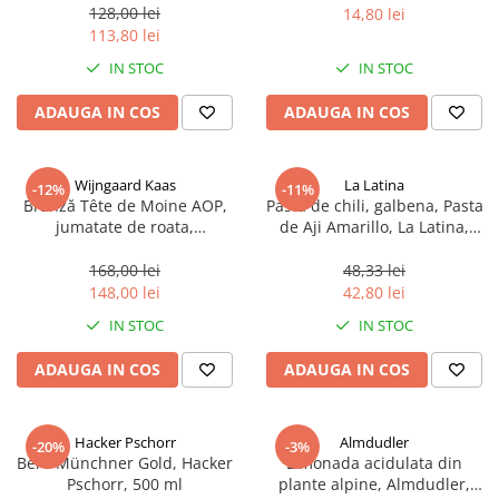
sferice, 200 g
128,00 lei
14,80 lei
113,80 lei
IN STOC
IN STOC
ADAUGA IN COS
ADAUGA IN COS
Wijngaard Kaas
La Latina
-12%
-11%
Brânză Tête de Moine AOP,
Pasta de chili, galbena, Pasta
jumatate de roata,
de Aji Amarillo, La Latina,
aproximativ 400 g
Peru 225 g
168,00 lei
48,33 lei
148,00 lei
42,80 lei
IN STOC
IN STOC
ADAUGA IN COS
ADAUGA IN COS
Hacker Pschorr
Almdudler
-20%
-3%
Bere Münchner Gold, Hacker
Limonada acidulata din
Pschorr, 500 ml
plante alpine, Almdudler,