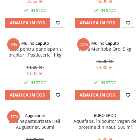
35,52 lei
48,00 lei
Ulei Huilerie Beaujolaise
IN STOC
IN STOC
Ulei Huileries du Berry
Uleiuri aromatizate
ADAUGA IN COS
ADAUGA IN COS
Ulei Wiberg Gastro
Mulino Caputo
Mulino Caputo
-9%
-22%
Faina pentru pandispan si
Faina Manitoba Oro, 5 kg
prajituri, Pasticceria, 1 kg
76,38 lei
14,26 lei
59,88 lei
13,03 lei
IN STOC
IN STOC
ADAUGA IN COS
ADAUGA IN COS
Augustiner
EURO SPOD
-17%
Bere nepasteurizata Hell,
Aquafaba, înlocuitor vegan de
Augustiner, 500ml
proteine ​​din năut, 500 ml
17,88 lei
36,80 lei