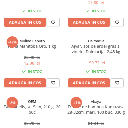
17,80 lei
Spania / Cipru / Africa
Tigai grill
Sare de mare din Marea Nordului
IN STOC
IN STOC
Prajitore paine
Sare de mare din Oceanele Pacific
ADAUGA IN COS
ADAUGA IN COS
Gratare
si Indian
Sare de mare naturala din
Cesti, boluri, vesela
Portugalia
Mulino Caputo
Dalmacija
-42%
Sare de roca
Faina Manitoba Oro, 1 kg
Ajvar, sos de ardei gras si
vinete, Dalmacija, 2,45 kg
Sare marina
22,40 lei
Sare speciala
150,72 lei
12,98 lei
Snacks
IN STOC
IN STOC
Specialitati din ulei
ADAUGA IN COS
ADAUGA IN COS
Terine si placinte
Uleiuri Premium
OEM
Akaya
Uleiuri speciale/presate la rece
-8%
-41%
Taco Shells, ø 15cm, 210 g, 20
Frunze de bambus Kumazasa
Ulei de masline extravirgin
buc
28-32cm, mari, 100 buc, 330 g
Ulei Gegenbauer
38,70 lei
81,34 lei
Ulei Gewurzgarten