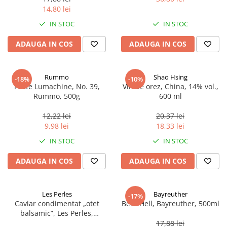
14,80 lei
IN STOC
IN STOC
ADAUGA IN COS
ADAUGA IN COS
Rummo
Shao Hsing
-18%
-10%
Paste Lumachine, No. 39,
Vin de orez, China, 14% vol.,
Rummo, 500g
600 ml
12,22 lei
20,37 lei
9,98 lei
18,33 lei
IN STOC
IN STOC
ADAUGA IN COS
ADAUGA IN COS
Les Perles
Bayreuther
-17%
Caviar condimentat „otet
Bere Hell, Bayreuther, 500ml
balsamic”, Les Perles,
marimea perlelor 5 mm,
17,88 lei