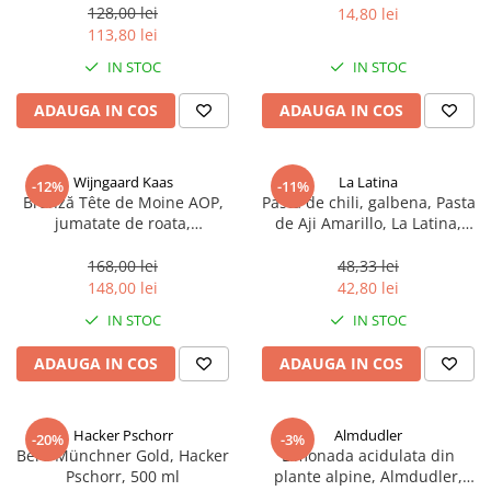
sferice, 200 g
128,00 lei
14,80 lei
113,80 lei
IN STOC
IN STOC
ADAUGA IN COS
ADAUGA IN COS
Wijngaard Kaas
La Latina
-12%
-11%
Brânză Tête de Moine AOP,
Pasta de chili, galbena, Pasta
jumatate de roata,
de Aji Amarillo, La Latina,
aproximativ 400 g
Peru 225 g
168,00 lei
48,33 lei
148,00 lei
42,80 lei
IN STOC
IN STOC
ADAUGA IN COS
ADAUGA IN COS
Hacker Pschorr
Almdudler
-20%
-3%
Bere Münchner Gold, Hacker
Limonada acidulata din
Pschorr, 500 ml
plante alpine, Almdudler,