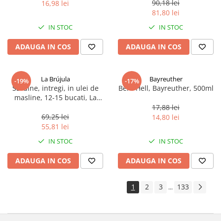
90,18 lei
16,98 lei
81,80 lei
IN STOC
IN STOC
ADAUGA IN COS
ADAUGA IN COS
La Brújula
Bayreuther
-19%
-17%
Sardine, intregi, in ulei de
Bere Hell, Bayreuther, 500ml
masline, 12-15 bucati, La
Brújula, 115 g
17,88 lei
69,25 lei
14,80 lei
55,81 lei
IN STOC
IN STOC
ADAUGA IN COS
ADAUGA IN COS
1
2
3
133
...