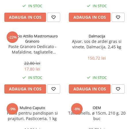
Spania / Cipru / Africa
Tigai grill
IN STOC
IN STOC
Sare de mare din Marea Nordului
Prajitore paine
ADAUGA IN COS
ADAUGA IN COS
Sare de mare din Oceanele Pacific
Gratare
si Indian
Sare de mare naturala din
Cesti, boluri, vesela
Pastificio Attilio Mastromauro
Dalmacija
-22%
Portugalia
Granoro
Ajvar, sos de ardei gras si
Sare de roca
Paste Granoro Dedicato -
vinete, Dalmacija, 2,45 kg
Mafaldine, tagliatelle
Sare marina
ondulate (10 mm), No.5, 500 g
150,72 lei
Sare speciala
22,80 lei
Snacks
17,80 lei
Specialitati din ulei
IN STOC
IN STOC
Terine si placinte
ADAUGA IN COS
ADAUGA IN COS
Uleiuri Premium
Uleiuri speciale/presate la rece
Mulino Caputo
OEM
-9%
-8%
Ulei de masline extravirgin
Faina pentru pandispan si
Taco Shells, ø 15cm, 210 g, 20
Ulei Gegenbauer
prajituri, Pasticceria, 1 kg
buc
Ulei Gewurzgarten