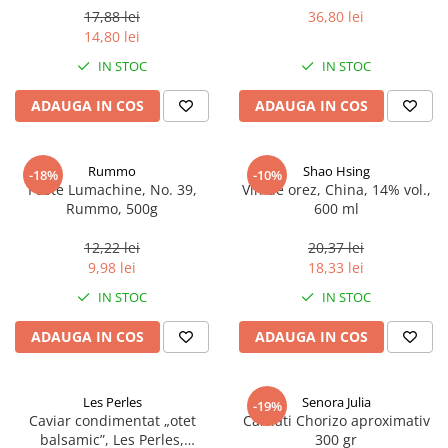
17,88 lei
36,80 lei
14,80 lei
IN STOC
IN STOC
ADAUGA IN COS
ADAUGA IN COS
Rummo
Shao Hsing
-18%
-10%
Paste Lumachine, No. 39,
Vin de orez, China, 14% vol.,
Rummo, 500g
600 ml
12,22 lei
20,37 lei
9,98 lei
18,33 lei
IN STOC
IN STOC
ADAUGA IN COS
ADAUGA IN COS
Les Perles
Senora Julia
-19%
Caviar condimentat „otet
Carnati Chorizo aproximativ
balsamic”, Les Perles,
300 gr