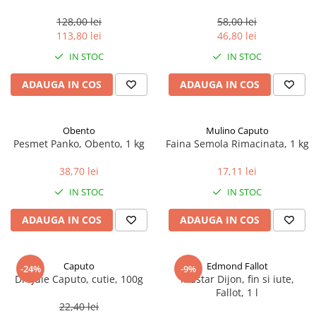
marimea perlelor 5 mm,
sferice, 200 g
128,00 lei
58,00 lei
113,80 lei
46,80 lei
IN STOC
IN STOC
ADAUGA IN COS
ADAUGA IN COS
Obento
Mulino Caputo
Pesmet Panko, Obento, 1 kg
Faina Semola Rimacinata, 1 kg
38,70 lei
17,11 lei
IN STOC
IN STOC
ADAUGA IN COS
ADAUGA IN COS
Caputo
Edmond Fallot
-24%
-9%
Drojdie Caputo, cutie, 100g
Mustar Dijon, fin si iute,
Fallot, 1 l
22,40 lei