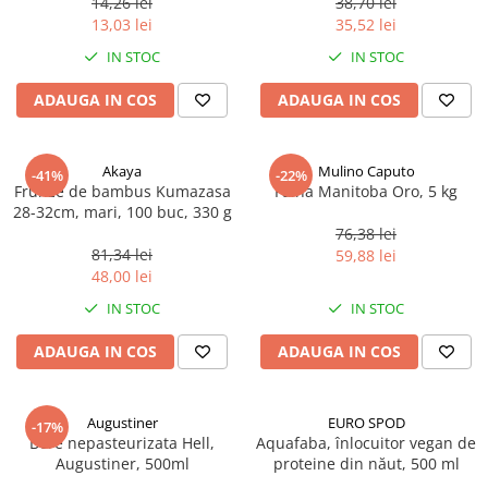
14,26 lei
38,70 lei
Ulei Huilerie Beaujolaise
13,03 lei
35,52 lei
Ulei Huileries du Berry
IN STOC
IN STOC
Uleiuri aromatizate
ADAUGA IN COS
ADAUGA IN COS
Ulei Wiberg Gastro
Akaya
Mulino Caputo
-41%
-22%
Frunze de bambus Kumazasa
Faina Manitoba Oro, 5 kg
28-32cm, mari, 100 buc, 330 g
76,38 lei
81,34 lei
59,88 lei
48,00 lei
IN STOC
IN STOC
ADAUGA IN COS
ADAUGA IN COS
Augustiner
EURO SPOD
-17%
Bere nepasteurizata Hell,
Aquafaba, înlocuitor vegan de
Augustiner, 500ml
proteine ​​din năut, 500 ml