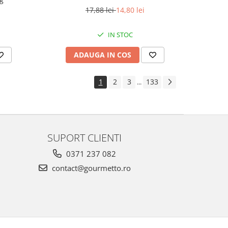
17,88 lei
14,80 lei
IN STOC
ADAUGA IN COS
1
2
3
133
...
SUPORT CLIENTI
0371 237 082
contact@gourmetto.ro