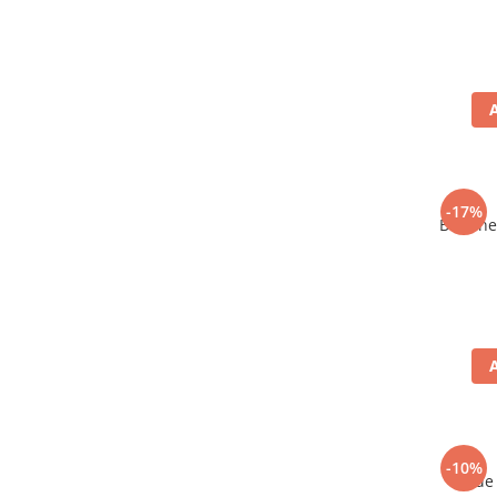
-17%
Bere ne
-10%
Vin de