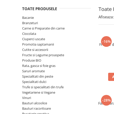
Spania / Cipru / Africa
Tigai grill
Toate 
TOATE PRODUSELE
Sare de mare din Marea Nordului
Prajitore paine
Sare de mare din Oceanele Pacific
Afiseaza:
Bacanie
Gratare
si Indian
Branzeturi
Sare de mare naturala din
Cesti, boluri, vesela
Carne si Preparate din carne
Portugalia
Ciocolata
Ciuperci uscate
Sare de roca
-16%
Promotia saptamanii
Frunze 
Sare marina
Cutite si accesorii
Sare speciala
Fructe si Legume proaspete
Snacks
Produse BIO
Rata, gasca si foie gras
Specialitati din ulei
Saruri aromate
Terine si placinte
Specialitati din peste
Specialitati dulci
Uleiuri Premium
Trufe si specialitati din trufe
Uleiuri speciale/presate la rece
Vegetariene si Vegane
Ulei de masline extravirgin
Vinuri
-28%
Bauturi alcoolice
Faina far
Ulei Gegenbauer
Bauturi racoritoare
Ulei Gewurzgarten
Bucatarie creativa