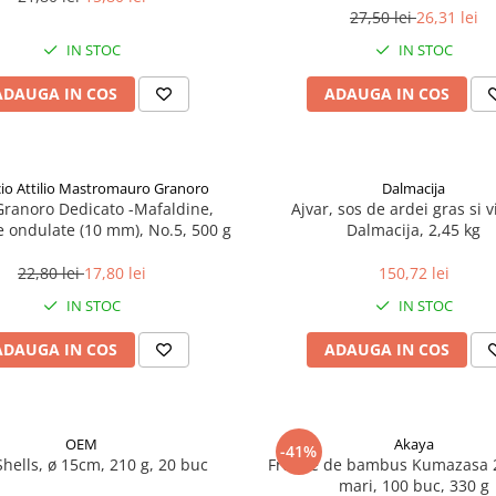
27,50 lei
26,31 lei
IN STOC
IN STOC
ADAUGA IN COS
ADAUGA IN COS
icio Attilio Mastromauro Granoro
Dalmacija
Granoro Dedicato -Mafaldine,
Ajvar, sos de ardei gras si v
le ondulate (10 mm), No.5, 500 g
Dalmacija, 2,45 kg
22,80 lei
17,80 lei
150,72 lei
IN STOC
IN STOC
ADAUGA IN COS
ADAUGA IN COS
OEM
Akaya
-41%
Shells, ø 15cm, 210 g, 20 buc
Frunze de bambus Kumazasa 
mari, 100 buc, 330 g