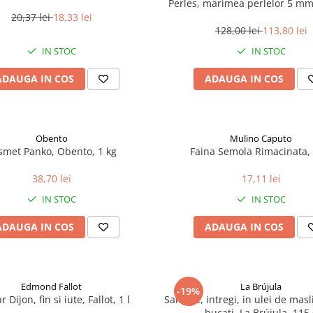
Perles, marimea perlelor 5 mm,
200 g
20,37 lei
18,33 lei
128,00 lei
113,80 lei
IN STOC
IN STOC
ADAUGA IN COS
ADAUGA IN COS
Obento
Mulino Caputo
smet Panko, Obento, 1 kg
Faina Semola Rimacinata, 
38,70 lei
17,11 lei
IN STOC
IN STOC
ADAUGA IN COS
ADAUGA IN COS
Edmond Fallot
La Brújula
-19%
 Dijon, fin si iute, Fallot, 1 l
Sardine, intregi, in ulei de mas
bucati, La Brújula, 115