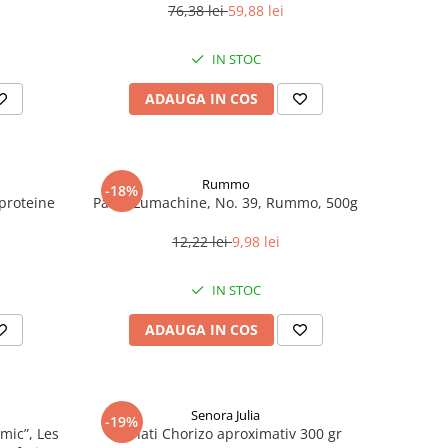
76,38 lei
59,88 lei
IN STOC
ADAUGA IN COS
Rummo
-18%
roteine ​​
Paste Lumachine, No. 39, Rummo, 500g
12,22 lei
9,98 lei
IN STOC
ADAUGA IN COS
Senora Julia
-19%
mic”, Les
Carnati Chorizo aproximativ 300 gr