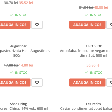
38,70 lei
35,52 lei
81,34 lei
48,00 lei
IN STOC
IN STOC
ADAUGA IN COS
ADAUGA IN COS
Augustiner
EURO SPOD
pasteurizata Hell, Augustiner,
Aquafaba, înlocuitor vegan de p
500ml
din năut, 500 ml
17,88 lei
14,80 lei
36,80 lei
IN STOC
IN STOC
ADAUGA IN COS
ADAUGA IN COS
Shao Hsing
Les Perles
 orez, China, 14% vol., 600 ml
Caviar condimentat „otet balsa