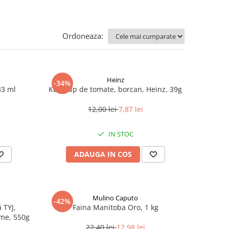
Ordoneaza:
Heinz
-34%
33 ml
Ketchup de tomate, borcan, Heinz, 39g
12,00 lei
7,87 lei
IN STOC
ADAUGA IN COS
Mulino Caputo
-42%
 TYJ,
Faina Manitoba Oro, 1 kg
me, 550g
22,40 lei
12,98 lei