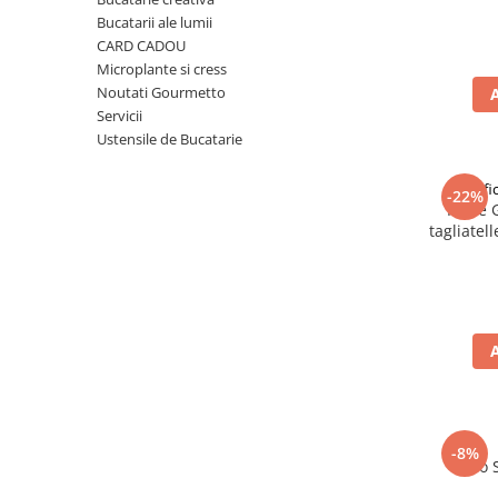
Ulei Huilerie Beaujolaise
Bucatarii ale lumii
Ulei Huileries du Berry
CARD CADOU
Microplante si cress
Uleiuri aromatizate
Noutati Gourmetto
Ulei Wiberg Gastro
Servicii
Ustensile de Bucatarie
Pastif
-22%
Paste 
tagliatel
-8%
Taco 