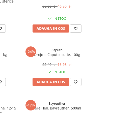
 sferice,
58,00 lei
46,80 lei
IN STOC
ADAUGA IN COS
Caputo
-24%
1 kg
Drojdie Caputo, cutie, 100g
22,40 lei
16,98 lei
IN STOC
ADAUGA IN COS
Bayreuther
-17%
line, 12-15
Bere Hell, Bayreuther, 500ml
 g