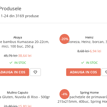
Produsele
1-
24
din
3169
produse
Akaya
Heinz
-20%
de bambus Kumazasa 20-22cm,
Maioneza, Heinz, borcan, 
mici, 100 buc, 250 g
8,68 lei
6,94 lei
45,76 lei
38,64 lei
IN STOC
IN STOC
ADAUGA IN COS
ADAUGA IN COS
Mulino Caputo
Spring Home
-4%
a Gluten, Nuvola di Riso - 500gr
Foi pachețele de primavară
215x215mm, 40buc, Spring Ho
21,80 lei
15,80 lei