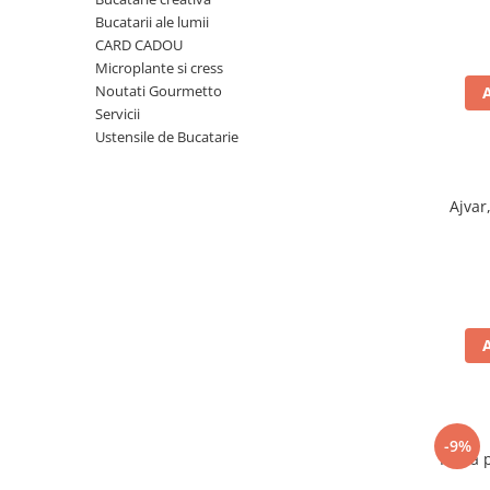
Ulei Huilerie Beaujolaise
Bucatarii ale lumii
Ulei Huileries du Berry
CARD CADOU
Microplante si cress
Uleiuri aromatizate
Noutati Gourmetto
Ulei Wiberg Gastro
Servicii
Ustensile de Bucatarie
Ajvar
-9%
Faina 