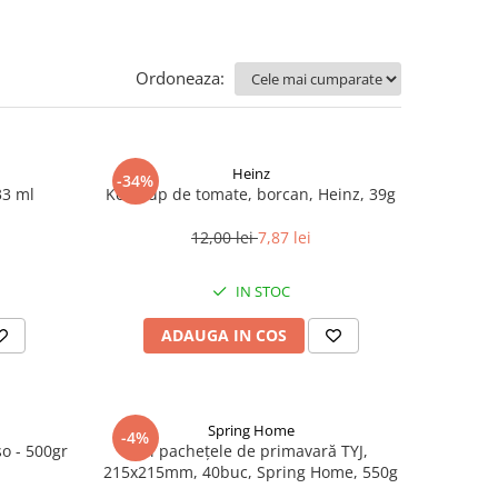
Ordoneaza:
Heinz
-34%
33 ml
Ketchup de tomate, borcan, Heinz, 39g
12,00 lei
7,87 lei
IN STOC
ADAUGA IN COS
Spring Home
-4%
so - 500gr
Foi pachețele de primavară TYJ,
215x215mm, 40buc, Spring Home, 550g