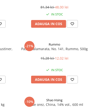
81,34 lei
48,00 lei
IN STOC
ADAUGA IN COS
Rummo
-21%
ustiner,
Paste Calamarata, No. 141, Rummo, 500g
15,28 lei
12,02 lei
IN STOC
ADAUGA IN COS
Shao Hsing
-10%
 kg
Vin de orez, China, 14% vol., 600 ml