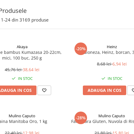
Produsele
1-
24
din
3169
produse
Akaya
Heinz
-20%
de bambus Kumazasa 20-22cm,
Maioneza, Heinz, borcan, 
mici, 100 buc, 250 g
8,68 lei
6,94 lei
45,76 lei
38,64 lei
IN STOC
IN STOC
ADAUGA IN COS
ADAUGA IN COS
Mulino Caputo
Mulino Caputo
-28%
aina Manitoba Oro, 1 kg
Faina fara Gluten, Nuvola di Ri
22,40 lei
12,98 lei
21,80 lei
15,80 lei