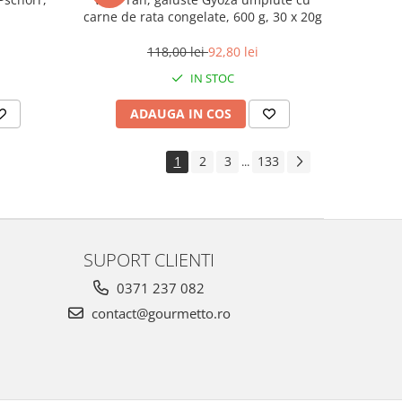
carne de rata congelate, 600 g, 30 x 20g
118,00 lei
92,80 lei
IN STOC
ADAUGA IN COS
1
2
3
133
...
SUPORT CLIENTI
0371 237 082
contact@gourmetto.ro