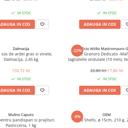
IN STOC
IN STOC
ADAUGA IN COS
ADAUGA IN COS
Dalmacija
Pastificio Attilio Mastromauro 
-22%
, sos de ardei gras si vinete,
Paste Granoro Dedicato -Maf
Dalmacija, 2,45 kg
tagliatelle ondulate (10 mm), N
150,72 lei
22,80 lei
17,80 lei
IN STOC
IN STOC
ADAUGA IN COS
ADAUGA IN COS
Mulino Caputo
OEM
-8%
pentru pandispan si prajituri,
Taco Shells, ø 15cm, 210 g, 
Pasticceria, 1 kg