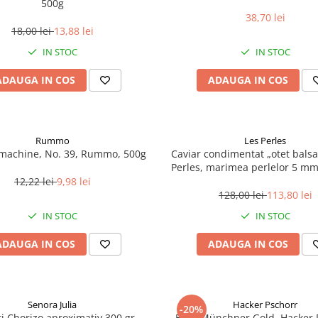
500g
38,70 lei
18,00 lei
13,88 lei
IN STOC
IN STOC
ADAUGA IN COS
ADAUGA IN COS
Rummo
Les Perles
umachine, No. 39, Rummo, 500g
Caviar condimentat „otet balsa
Perles, marimea perlelor 5 mm,
200 g
12,22 lei
9,98 lei
128,00 lei
113,80 lei
IN STOC
IN STOC
ADAUGA IN COS
ADAUGA IN COS
Senora Julia
Hacker Pschorr
-20%
i Chorizo aproximativ 300 gr
Bere Münchner Gold, Hacker 