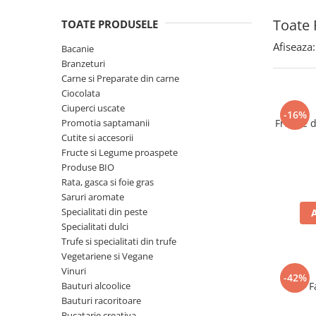
Spania / Cipru / Africa
Tigai grill
Toate 
TOATE PRODUSELE
Sare de mare din Marea Nordului
Prajitore paine
Sare de mare din Oceanele Pacific
Afiseaza:
Bacanie
Gratare
si Indian
Branzeturi
Sare de mare naturala din
Cesti, boluri, vesela
Carne si Preparate din carne
Portugalia
Ciocolata
Ciuperci uscate
Sare de roca
-16%
Promotia saptamanii
Frunze 
Sare marina
Cutite si accesorii
Sare speciala
Fructe si Legume proaspete
Snacks
Produse BIO
Rata, gasca si foie gras
Specialitati din ulei
Saruri aromate
Terine si placinte
Specialitati din peste
Specialitati dulci
Uleiuri Premium
Trufe si specialitati din trufe
Uleiuri speciale/presate la rece
Vegetariene si Vegane
Ulei de masline extravirgin
Vinuri
-42%
Bauturi alcoolice
F
Ulei Gegenbauer
Bauturi racoritoare
Ulei Gewurzgarten
Bucatarie creativa