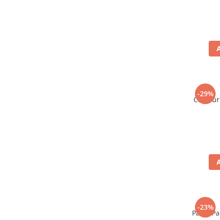
-29%
Chipsur
-23%
Paste Pa