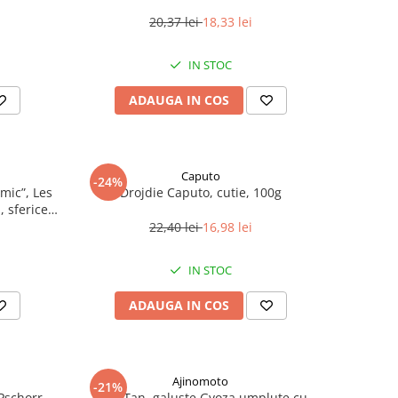
20,37 lei
18,33 lei
IN STOC
ADAUGA IN COS
Caputo
-24%
mic”, Les
Drojdie Caputo, cutie, 100g
 sferice,
22,40 lei
16,98 lei
IN STOC
ADAUGA IN COS
Ajinomoto
-21%
Pschorr,
Wan Tan, galuste Gyoza umplute cu