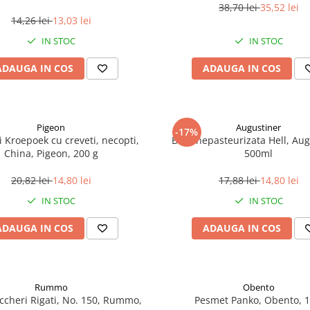
38,70 lei
35,52 lei
14,26 lei
13,03 lei
IN STOC
IN STOC
ADAUGA IN COS
ADAUGA IN COS
Pigeon
Augustiner
-17%
i Kroepoek cu creveti, necopti,
Bere nepasteurizata Hell, Aug
China, Pigeon, 200 g
500ml
20,82 lei
14,80 lei
17,88 lei
14,80 lei
IN STOC
IN STOC
ADAUGA IN COS
ADAUGA IN COS
Rummo
Obento
ccheri Rigati, No. 150, Rummo,
Pesmet Panko, Obento, 1