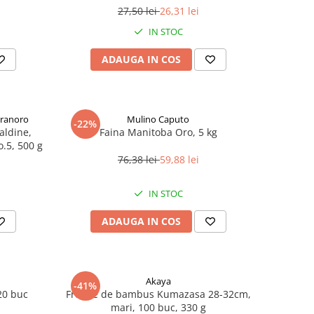
27,50 lei
26,31 lei
IN STOC
ADAUGA IN COS
Granoro
Mulino Caputo
-22%
aldine,
Faina Manitoba Oro, 5 kg
o.5, 500 g
76,38 lei
59,88 lei
IN STOC
ADAUGA IN COS
Akaya
-41%
20 buc
Frunze de bambus Kumazasa 28-32cm,
mari, 100 buc, 330 g