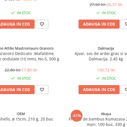
27,50 lei
26,31 lei
IN STOC
IN STOC
ADAUGA IN COS
ADAUGA IN COS
icio Attilio Mastromauro Granoro
Dalmacija
Granoro Dedicato -Mafaldine,
Ajvar, sos de ardei gras si v
le ondulate (10 mm), No.5, 500 g
Dalmacija, 2,45 kg
22,80 lei
17,80 lei
150,72 lei
IN STOC
IN STOC
ADAUGA IN COS
ADAUGA IN COS
OEM
Akaya
-41%
Shells, ø 15cm, 210 g, 20 buc
Frunze de bambus Kumazasa 
mari, 100 buc, 330 g