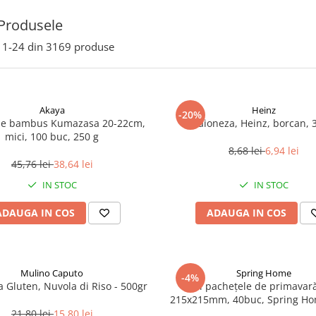
Produsele
1-
24
din
3169
produse
Akaya
Heinz
-20%
de bambus Kumazasa 20-22cm,
Maioneza, Heinz, borcan, 
mici, 100 buc, 250 g
8,68 lei
6,94 lei
45,76 lei
38,64 lei
IN STOC
IN STOC
ADAUGA IN COS
ADAUGA IN COS
Mulino Caputo
Spring Home
-4%
a Gluten, Nuvola di Riso - 500gr
Foi pachețele de primavară
215x215mm, 40buc, Spring Ho
21,80 lei
15,80 lei