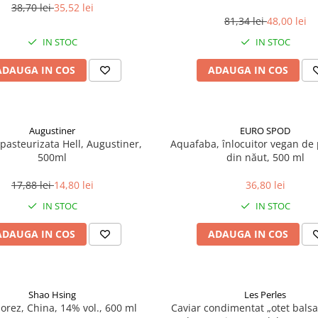
38,70 lei
35,52 lei
81,34 lei
48,00 lei
IN STOC
IN STOC
ADAUGA IN COS
ADAUGA IN COS
Augustiner
EURO SPOD
pasteurizata Hell, Augustiner,
Aquafaba, înlocuitor vegan de p
500ml
din năut, 500 ml
17,88 lei
14,80 lei
36,80 lei
IN STOC
IN STOC
ADAUGA IN COS
ADAUGA IN COS
Shao Hsing
Les Perles
 orez, China, 14% vol., 600 ml
Caviar condimentat „otet balsa