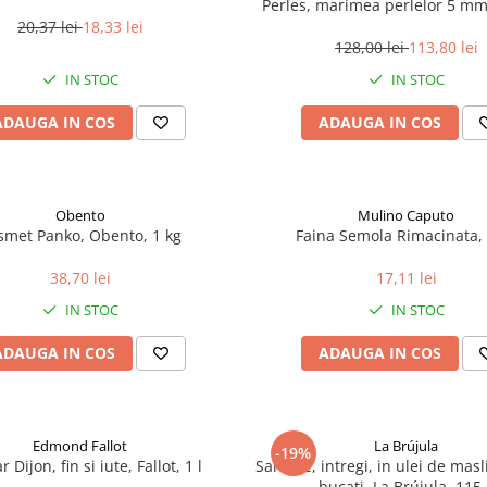
Perles, marimea perlelor 5 mm,
200 g
20,37 lei
18,33 lei
128,00 lei
113,80 lei
IN STOC
IN STOC
ADAUGA IN COS
ADAUGA IN COS
Obento
Mulino Caputo
smet Panko, Obento, 1 kg
Faina Semola Rimacinata, 
38,70 lei
17,11 lei
IN STOC
IN STOC
ADAUGA IN COS
ADAUGA IN COS
Edmond Fallot
La Brújula
-19%
 Dijon, fin si iute, Fallot, 1 l
Sardine, intregi, in ulei de mas
bucati, La Brújula, 115