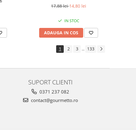
17,88 lei
14,80 lei
IN STOC
ADAUGA IN COS
1
2
3
133
...
SUPORT CLIENTI
0371 237 082
contact@gourmetto.ro