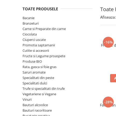
Spania / Cipru / Africa
Tigai grill
Toate 
TOATE PRODUSELE
Sare de mare din Marea Nordului
Prajitore paine
Sare de mare din Oceanele Pacific
Afiseaza:
Bacanie
Gratare
si Indian
Branzeturi
Sare de mare naturala din
Cesti, boluri, vesela
Carne si Preparate din carne
Portugalia
Ciocolata
Ciuperci uscate
Sare de roca
-16%
Promotia saptamanii
Frunze 
Sare marina
Cutite si accesorii
Sare speciala
Fructe si Legume proaspete
Snacks
Produse BIO
Rata, gasca si foie gras
Specialitati din ulei
Saruri aromate
Terine si placinte
Specialitati din peste
Specialitati dulci
Uleiuri Premium
Trufe si specialitati din trufe
Uleiuri speciale/presate la rece
Vegetariene si Vegane
Ulei de masline extravirgin
Vinuri
-28%
Bauturi alcoolice
Faina far
Ulei Gegenbauer
Bauturi racoritoare
Ulei Gewurzgarten
Bucatarie creativa