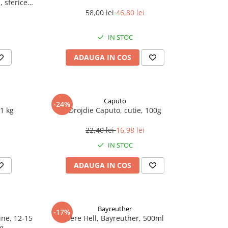
 sferice,
58,00 lei
46,80 lei
IN STOC
ADAUGA IN COS
Caputo
-24%
1 kg
Drojdie Caputo, cutie, 100g
22,40 lei
16,98 lei
IN STOC
ADAUGA IN COS
Bayreuther
-17%
line, 12-15
Bere Hell, Bayreuther, 500ml
 g