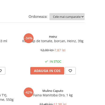
Ordoneaza:
Heinz
-34%
33 ml
Ketchup de tomate, borcan, Heinz, 39g
12,00 lei
7,87 lei
IN STOC
ADAUGA IN COS
Mulino Caputo
-42%
 TYJ,
Faina Manitoba Oro, 1 kg
me, 550g
22,40 lei
12,98 lei