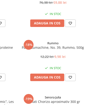
76,38 lei
59,88 lei
IN STOC
ADAUGA IN COS
Rummo
-18%
roteine ​​
Paste Lumachine, No. 39, Rummo, 500g
12,22 lei
9,98 lei
IN STOC
ADAUGA IN COS
Senora Julia
-19%
mic”, Les
Carnati Chorizo aproximativ 300 gr