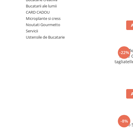
Ulei Huilerie Beaujolaise
Bucatarii ale lumii
Ulei Huileries du Berry
CARD CADOU
Microplante si cress
Uleiuri aromatizate
Noutati Gourmetto
Ulei Wiberg Gastro
Servicii
Ustensile de Bucatarie
Pastif
-22%
Paste 
tagliatel
-8%
Taco 