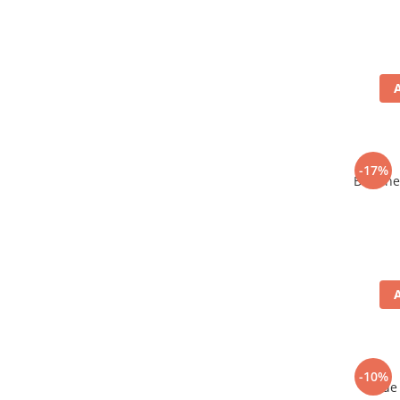
-17%
Bere ne
-10%
Vin de