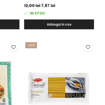
12,00 lei
7,87 lei
IN STOC
Adauga in cos
-22%