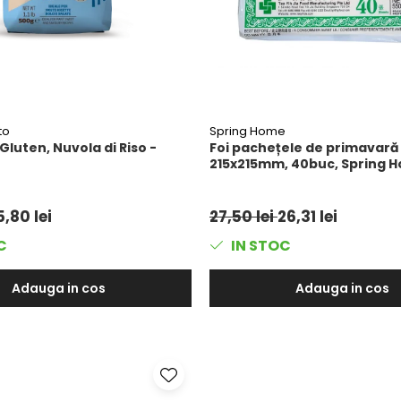
to
Spring Home
Gluten, Nuvola di Riso -
Foi pachețele de primavară
215x215mm, 40buc, Spring 
5,80 lei
27,50 lei
26,31 lei
C
IN STOC
Adauga in cos
Adauga in cos