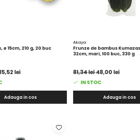
Akaya
, ø 15cm, 210 g, 20 buc
Frunze de bambus Kumazas
32cm, mari, 100 buc, 330 g
35,52 lei
81,34 lei
48,00 lei
C
IN STOC
Adauga in cos
Adauga in cos