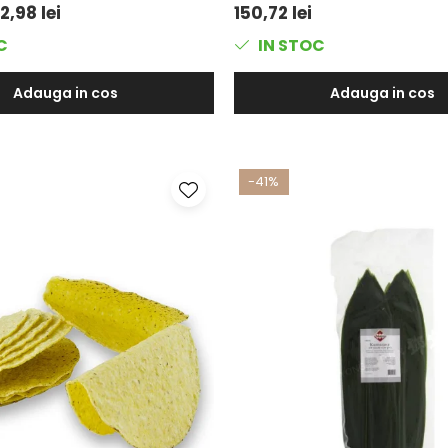
12,98 lei
150,72 lei
C
IN STOC
Adauga in cos
Adauga in cos
-41%