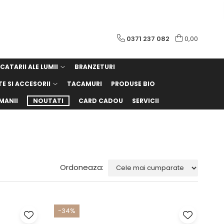
0371 237 082
0,00
CATARII ALE LUMII
BRANZETURI
TE SI ACCESORII
TACAMURI
PRODUSE BIO
MANII
NOUTATI
CARD CADOU
SERVICII
Ordoneaza:
-34%