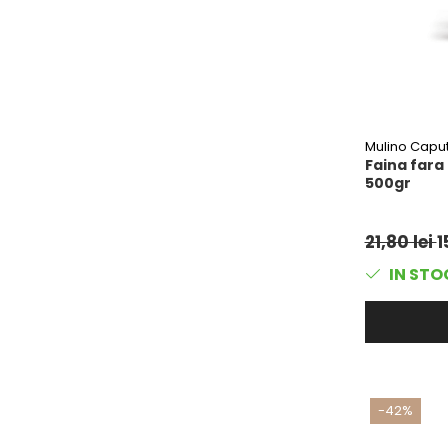
Ulei Huilerie Beaujolaise
Ulei Huileries du Berry
Uleiuri aromatizate
Ulei Wiberg Gastro
Mulino Capu
Faina fara 
500gr
21,80 lei
1
IN STO
-42%