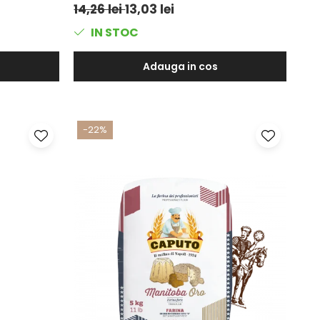
14,26 lei
13,03 lei
IN STOC
Adauga in cos
-22%