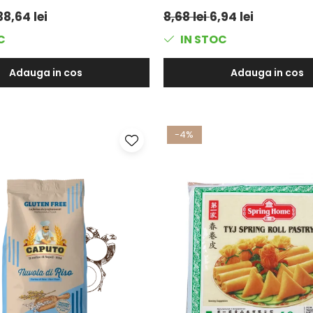
38,64 lei
8,68 lei
6,94 lei
C
IN STOC
Adauga in cos
Adauga in cos
-4%