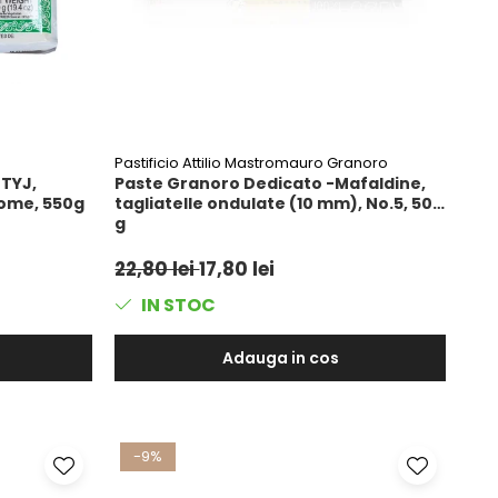
Pastificio Attilio Mastromauro Granoro
 TYJ,
Paste Granoro Dedicato -Mafaldine,
Home, 550g
tagliatelle ondulate (10 mm), No.5, 500
g
22,80 lei
17,80 lei
IN STOC
Adauga in cos
-9%