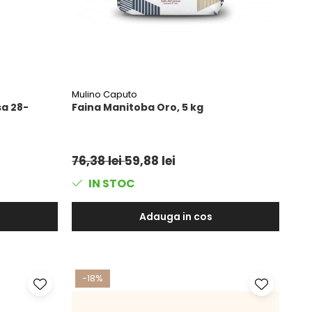
Mulino Caputo
a 28-
Faina Manitoba Oro, 5 kg
76,38 lei
59,88 lei
IN STOC
Adauga in cos
-18%