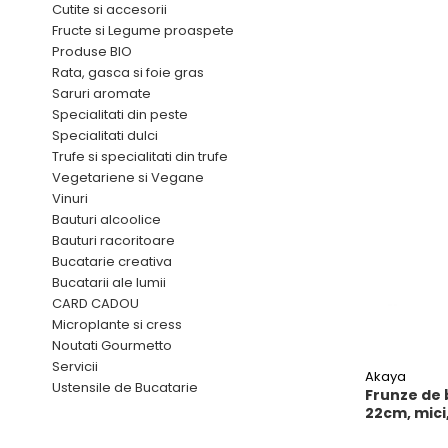
Mirodenii unice
Tigai
Cutite si accesorii
Fructe si Legume proaspete
Mustar si specialitati din mustar
Strecuratoare, site, spumiere
Produse BIO
Otet
Razatoare, peelere, feliatoare
Rata, gasca si foie gras
Alte tipuri de otet
Saruri aromate
Tavi
Specialitati din peste
Crema de otet balsamic si
Forme de copt
Specialitati dulci
preparate
Trufe si specialitati din trufe
Placi de taiere
Otet balsamic
Vegetariene si Vegane
Otet Fallot
Accesorii pentru patiserie
Vinuri
Otet Gegenbauer
Bauturi alcoolice
Cafetiere
Bauturi racoritoare
Otet Golles
Manusi de bucatarie
Bucatarie creativa
Otet Weyers
Bucatarii ale lumii
Vase gatit speciale
Otet Wiberg Gastro
CARD CADOU
Suporturi pentru oale
Piper
Microplante si cress
Noutati Gourmetto
Tigai wok
Produse de patiserie
Servicii
Akaya
Capace pentru vase de gatit
Frisca si smantana
Ustensile de Bucatarie
Frunze de
Sare
22cm, mici,
Vase cu inductie
Sare de mare din Franta / Italia /
Seturi de oale si tigai