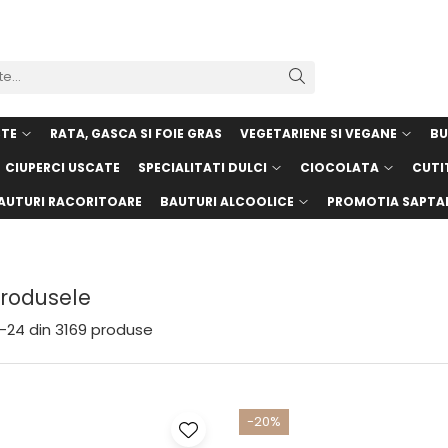
STE
RATA, GASCA SI FOIE GRAS
VEGETARIENE SI VEGANE
BU
CIUPERCI USCATE
SPECIALITATI DULCI
CIOCOLATA
CUTI
AUTURI RACORITOARE
BAUTURI ALCOOLICE
PROMOTIA SAPTA
Produsele
-
24
din
3169
produse
-20%