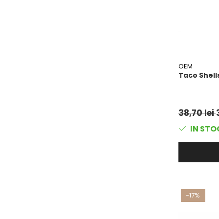
OEM
Taco Shells
38,70 lei
IN STO
-17%