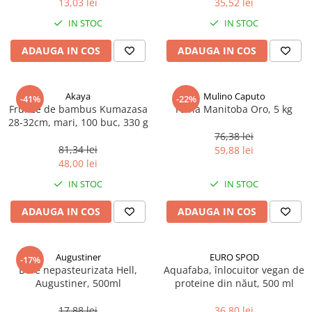
13,03 lei
35,52 lei
Ulei Huilerie Beaujolaise
IN STOC
IN STOC
Ulei Huileries du Berry
Uleiuri aromatizate
ADAUGA IN COS
ADAUGA IN COS
Ulei Wiberg Gastro
Akaya
Mulino Caputo
-41%
-22%
Frunze de bambus Kumazasa
Faina Manitoba Oro, 5 kg
28-32cm, mari, 100 buc, 330 g
76,38 lei
81,34 lei
59,88 lei
48,00 lei
IN STOC
IN STOC
ADAUGA IN COS
ADAUGA IN COS
Augustiner
EURO SPOD
-17%
Bere nepasteurizata Hell,
Aquafaba, înlocuitor vegan de
Augustiner, 500ml
proteine ​​din năut, 500 ml
17,88 lei
36,80 lei