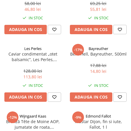
58,00 lei
69,25 lei
46,80 lei
55,81 lei
IN STOC
IN STOC
ADAUGA IN COS
ADAUGA IN COS
Les Perles
Bayreuther
-17%
Caviar condimentat „otet
Bere Hell, Bayreuther, 500ml
balsamic”, Les Perles,
marimea perlelor 5 mm,
17,88 lei
sferice, 200 g
128,00 lei
14,80 lei
113,80 lei
IN STOC
IN STOC
ADAUGA IN COS
ADAUGA IN COS
Wijngaard Kaas
Edmond Fallot
-12%
-9%
Brânză Tête de Moine AOP,
Mustar Dijon, fin si iute,
jumatate de roata,
Fallot, 1 l