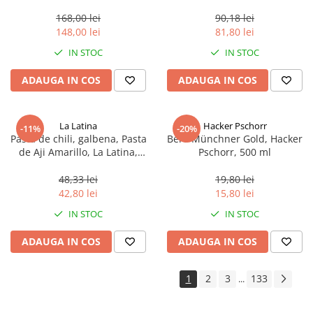
aproximativ 400 g
168,00 lei
90,18 lei
148,00 lei
81,80 lei
IN STOC
IN STOC
ADAUGA IN COS
ADAUGA IN COS
La Latina
Hacker Pschorr
-11%
-20%
Pasta de chili, galbena, Pasta
Bere Münchner Gold, Hacker
de Aji Amarillo, La Latina,
Pschorr, 500 ml
Peru 225 g
48,33 lei
19,80 lei
42,80 lei
15,80 lei
IN STOC
IN STOC
ADAUGA IN COS
ADAUGA IN COS
1
2
3
133
...