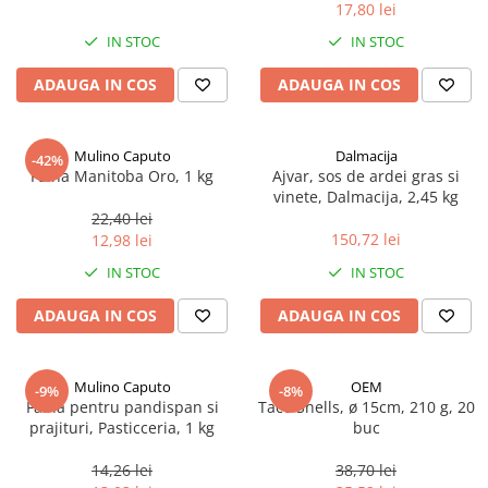
17,80 lei
Spania / Cipru / Africa
Tigai grill
Sare de mare din Marea Nordului
IN STOC
IN STOC
Prajitore paine
Sare de mare din Oceanele Pacific
ADAUGA IN COS
ADAUGA IN COS
Gratare
si Indian
Sare de mare naturala din
Cesti, boluri, vesela
Portugalia
Mulino Caputo
Dalmacija
-42%
Sare de roca
Faina Manitoba Oro, 1 kg
Ajvar, sos de ardei gras si
vinete, Dalmacija, 2,45 kg
Sare marina
22,40 lei
Sare speciala
150,72 lei
12,98 lei
Snacks
IN STOC
IN STOC
Specialitati din ulei
ADAUGA IN COS
ADAUGA IN COS
Terine si placinte
Uleiuri Premium
Mulino Caputo
OEM
Uleiuri speciale/presate la rece
-9%
-8%
Faina pentru pandispan si
Taco Shells, ø 15cm, 210 g, 20
Ulei de masline extravirgin
prajituri, Pasticceria, 1 kg
buc
Ulei Gegenbauer
14,26 lei
38,70 lei
Ulei Gewurzgarten