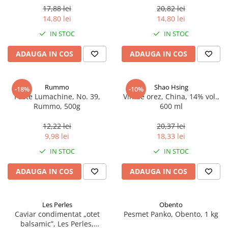
17,88 lei
20,82 lei
14,80 lei
14,80 lei
IN STOC
IN STOC
ADAUGA IN COS
ADAUGA IN COS
Rummo
Shao Hsing
-18%
-10%
Paste Lumachine, No. 39,
Vin de orez, China, 14% vol.,
Rummo, 500g
600 ml
12,22 lei
20,37 lei
9,98 lei
18,33 lei
IN STOC
IN STOC
ADAUGA IN COS
ADAUGA IN COS
Les Perles
Obento
Caviar condimentat „otet
Pesmet Panko, Obento, 1 kg
balsamic”, Les Perles,