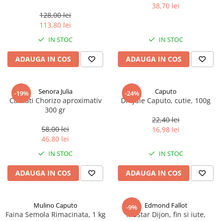
marimea perlelor 5 mm,
38,70 lei
sferice, 200 g
128,00 lei
113,80 lei
IN STOC
IN STOC
ADAUGA IN COS
ADAUGA IN COS
Senora Julia
Caputo
-19%
-24%
Carnati Chorizo aproximativ
Drojdie Caputo, cutie, 100g
300 gr
22,40 lei
58,00 lei
16,98 lei
46,80 lei
IN STOC
IN STOC
ADAUGA IN COS
ADAUGA IN COS
Mulino Caputo
Edmond Fallot
-9%
Faina Semola Rimacinata, 1 kg
Mustar Dijon, fin si iute,