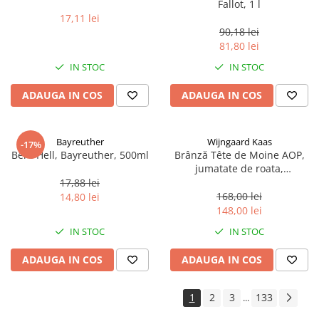
Fallot, 1 l
17,11 lei
90,18 lei
81,80 lei
IN STOC
IN STOC
ADAUGA IN COS
ADAUGA IN COS
Bayreuther
Wijngaard Kaas
-17%
Bere Hell, Bayreuther, 500ml
Brânză Tête de Moine AOP,
jumatate de roata,
aproximativ 400 g
17,88 lei
168,00 lei
14,80 lei
148,00 lei
IN STOC
IN STOC
ADAUGA IN COS
ADAUGA IN COS
1
2
3
133
...