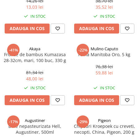
14,26 lei
38,70 lei
Ulei Huilerie Beaujolaise
13,03 lei
35,52 lei
Ulei Huileries du Berry
IN STOC
IN STOC
Uleiuri aromatizate
ADAUGA IN COS
ADAUGA IN COS
Ulei Wiberg Gastro
Akaya
Mulino Caputo
-41%
-22%
Frunze de bambus Kumazasa
Faina Manitoba Oro, 5 kg
28-32cm, mari, 100 buc, 330 g
76,38 lei
81,34 lei
59,88 lei
48,00 lei
IN STOC
IN STOC
ADAUGA IN COS
ADAUGA IN COS
Augustiner
Pigeon
-17%
-29%
Bere nepasteurizata Hell,
Chipsuri Kroepoek cu creveti,
Augustiner, 500ml
necopti, China, Pigeon, 200 g