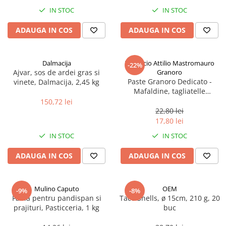
Spania / Cipru / Africa
Tigai grill
IN STOC
IN STOC
Sare de mare din Marea Nordului
Prajitore paine
ADAUGA IN COS
ADAUGA IN COS
Sare de mare din Oceanele Pacific
Gratare
si Indian
Sare de mare naturala din
Cesti, boluri, vesela
Dalmacija
Pastificio Attilio Mastromauro
-22%
Portugalia
Ajvar, sos de ardei gras si
Granoro
Sare de roca
Paste Granoro Dedicato -
vinete, Dalmacija, 2,45 kg
Mafaldine, tagliatelle
Sare marina
ondulate (10 mm), No.5, 500 g
150,72 lei
Sare speciala
22,80 lei
Snacks
17,80 lei
Specialitati din ulei
IN STOC
IN STOC
Terine si placinte
ADAUGA IN COS
ADAUGA IN COS
Uleiuri Premium
Uleiuri speciale/presate la rece
Mulino Caputo
OEM
-9%
-8%
Ulei de masline extravirgin
Faina pentru pandispan si
Taco Shells, ø 15cm, 210 g, 20
Ulei Gegenbauer
prajituri, Pasticceria, 1 kg
buc
Ulei Gewurzgarten