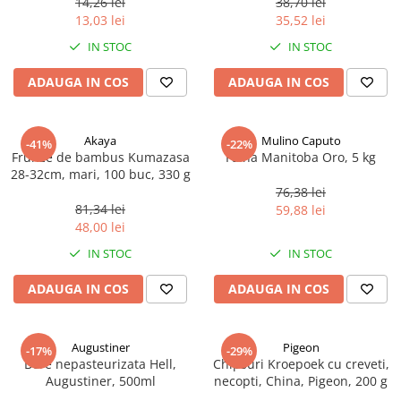
14,26 lei
38,70 lei
Ulei Huilerie Beaujolaise
13,03 lei
35,52 lei
Ulei Huileries du Berry
IN STOC
IN STOC
Uleiuri aromatizate
ADAUGA IN COS
ADAUGA IN COS
Ulei Wiberg Gastro
Akaya
Mulino Caputo
-41%
-22%
Frunze de bambus Kumazasa
Faina Manitoba Oro, 5 kg
28-32cm, mari, 100 buc, 330 g
76,38 lei
81,34 lei
59,88 lei
48,00 lei
IN STOC
IN STOC
ADAUGA IN COS
ADAUGA IN COS
Augustiner
Pigeon
-17%
-29%
Bere nepasteurizata Hell,
Chipsuri Kroepoek cu creveti,
Augustiner, 500ml
necopti, China, Pigeon, 200 g