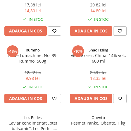
17,88 lei
20,82 lei
14,80 lei
14,80 lei
IN STOC
IN STOC
ADAUGA IN COS
ADAUGA IN COS
Rummo
Shao Hsing
-18%
-10%
Paste Lumachine, No. 39,
Vin de orez, China, 14% vol.,
Rummo, 500g
600 ml
12,22 lei
20,37 lei
9,98 lei
18,33 lei
IN STOC
IN STOC
ADAUGA IN COS
ADAUGA IN COS
Les Perles
Obento
Caviar condimentat „otet
Pesmet Panko, Obento, 1 kg
balsamic”, Les Perles,