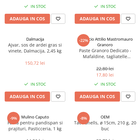
Spania / Cipru / Africa
Tigai grill
IN STOC
IN STOC
Sare de mare din Marea Nordului
Prajitore paine
ADAUGA IN COS
ADAUGA IN COS
Sare de mare din Oceanele Pacific
Gratare
si Indian
Sare de mare naturala din
Cesti, boluri, vesela
Dalmacija
Pastificio Attilio Mastromauro
-22%
Portugalia
Ajvar, sos de ardei gras si
Granoro
Sare de roca
Paste Granoro Dedicato -
vinete, Dalmacija, 2,45 kg
Mafaldine, tagliatelle
Sare marina
ondulate (10 mm), No.5, 500 g
150,72 lei
Sare speciala
22,80 lei
Snacks
17,80 lei
Specialitati din ulei
IN STOC
IN STOC
Terine si placinte
ADAUGA IN COS
ADAUGA IN COS
Uleiuri Premium
Uleiuri speciale/presate la rece
Mulino Caputo
OEM
-9%
-8%
Ulei de masline extravirgin
Faina pentru pandispan si
Taco Shells, ø 15cm, 210 g, 20
Ulei Gegenbauer
prajituri, Pasticceria, 1 kg
buc
Ulei Gewurzgarten