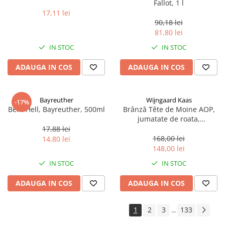
Fallot, 1 l
17,11 lei
90,18 lei
81,80 lei
IN STOC
IN STOC
ADAUGA IN COS
ADAUGA IN COS
Bayreuther
Wijngaard Kaas
-17%
Bere Hell, Bayreuther, 500ml
Brânză Tête de Moine AOP,
jumatate de roata,
aproximativ 400 g
17,88 lei
168,00 lei
14,80 lei
148,00 lei
IN STOC
IN STOC
ADAUGA IN COS
ADAUGA IN COS
1
2
3
133
...