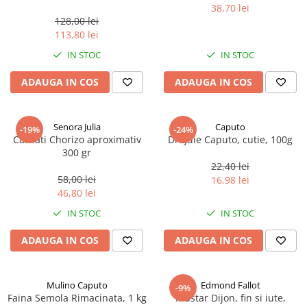
marimea perlelor 5 mm,
38,70 lei
sferice, 200 g
128,00 lei
113,80 lei
IN STOC
IN STOC
ADAUGA IN COS
ADAUGA IN COS
Senora Julia
Caputo
-19%
-24%
Carnati Chorizo aproximativ
Drojdie Caputo, cutie, 100g
300 gr
22,40 lei
58,00 lei
16,98 lei
46,80 lei
IN STOC
IN STOC
ADAUGA IN COS
ADAUGA IN COS
Mulino Caputo
Edmond Fallot
-9%
Faina Semola Rimacinata, 1 kg
Mustar Dijon, fin si iute,