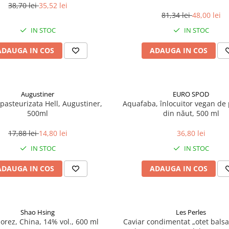
38,70 lei
35,52 lei
81,34 lei
48,00 lei
IN STOC
IN STOC
ADAUGA IN COS
ADAUGA IN COS
Augustiner
EURO SPOD
pasteurizata Hell, Augustiner,
Aquafaba, înlocuitor vegan de p
500ml
din năut, 500 ml
17,88 lei
14,80 lei
36,80 lei
IN STOC
IN STOC
ADAUGA IN COS
ADAUGA IN COS
Shao Hsing
Les Perles
 orez, China, 14% vol., 600 ml
Caviar condimentat „otet balsa