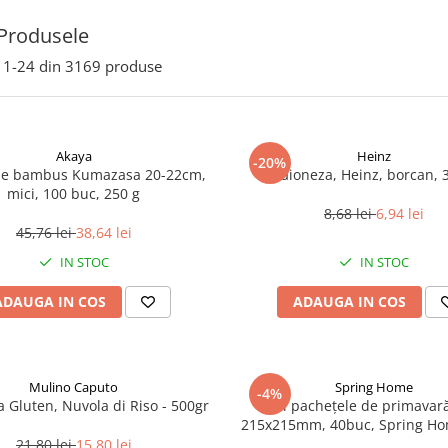
Produsele
1-
24
din
3169
produse
Akaya
Heinz
-20%
de bambus Kumazasa 20-22cm,
Maioneza, Heinz, borcan, 
mici, 100 buc, 250 g
8,68 lei
6,94 lei
45,76 lei
38,64 lei
IN STOC
IN STOC
ADAUGA IN COS
ADAUGA IN COS
Mulino Caputo
Spring Home
-4%
a Gluten, Nuvola di Riso - 500gr
Foi pachețele de primavară
215x215mm, 40buc, Spring Ho
21,80 lei
15,80 lei