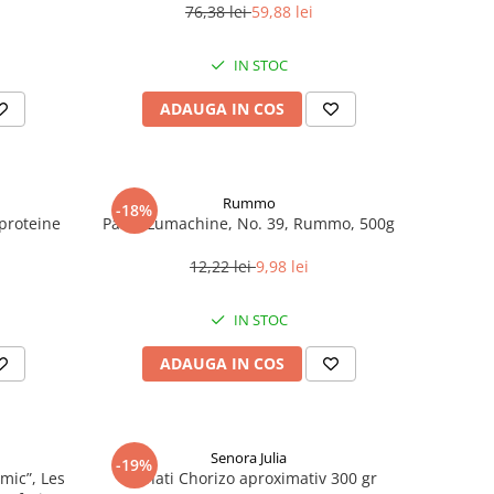
76,38 lei
59,88 lei
IN STOC
ADAUGA IN COS
Rummo
-18%
roteine ​​
Paste Lumachine, No. 39, Rummo, 500g
12,22 lei
9,98 lei
IN STOC
ADAUGA IN COS
Senora Julia
-19%
mic”, Les
Carnati Chorizo aproximativ 300 gr