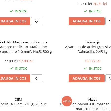
27,50 lei
26,31 lei
IN STOC
IN STOC
ADAUGA IN COS
ADAUGA IN COS
icio Attilio Mastromauro Granoro
Dalmacija
Granoro Dedicato -Mafaldine,
Ajvar, sos de ardei gras si v
le ondulate (10 mm), No.5, 500 g
Dalmacija, 2,45 kg
22,80 lei
17,80 lei
150,72 lei
IN STOC
IN STOC
ADAUGA IN COS
ADAUGA IN COS
OEM
Akaya
-41%
Shells, ø 15cm, 210 g, 20 buc
Frunze de bambus Kumazasa 
mari, 100 buc, 330 g