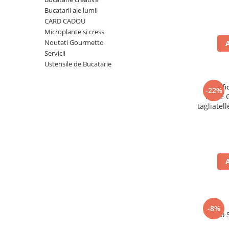
Ulei Huilerie Beaujolaise
Bucatarii ale lumii
Ulei Huileries du Berry
CARD CADOU
Microplante si cress
Uleiuri aromatizate
Noutati Gourmetto
Ulei Wiberg Gastro
Servicii
Ustensile de Bucatarie
Pastif
-22%
Paste 
tagliatel
-8%
Taco 