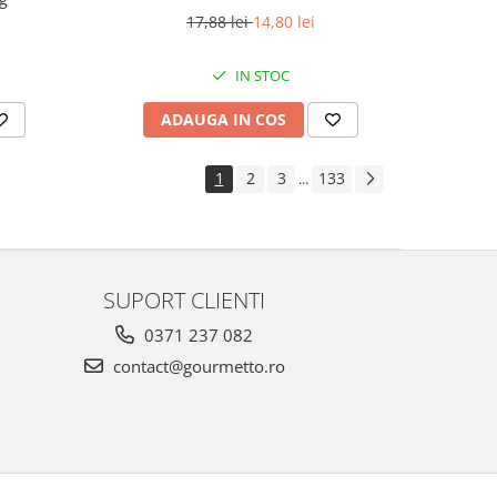
17,88 lei
14,80 lei
IN STOC
ADAUGA IN COS
1
2
3
133
...
SUPORT CLIENTI
0371 237 082
contact@gourmetto.ro