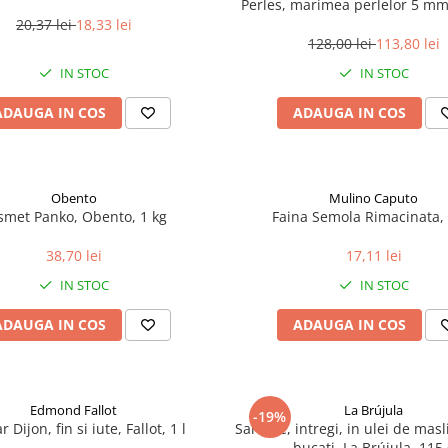
Perles, marimea perlelor 5 mm,
200 g
20,37 lei
18,33 lei
128,00 lei
113,80 lei
IN STOC
IN STOC
ADAUGA IN COS
ADAUGA IN COS
Obento
Mulino Caputo
smet Panko, Obento, 1 kg
Faina Semola Rimacinata, 
38,70 lei
17,11 lei
IN STOC
IN STOC
ADAUGA IN COS
ADAUGA IN COS
Edmond Fallot
La Brújula
-19%
 Dijon, fin si iute, Fallot, 1 l
Sardine, intregi, in ulei de mas
bucati, La Brújula, 115