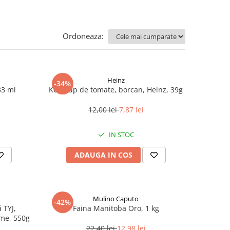
Ordoneaza:
Heinz
-34%
33 ml
Ketchup de tomate, borcan, Heinz, 39g
12,00 lei
7,87 lei
IN STOC
ADAUGA IN COS
Mulino Caputo
-42%
 TYJ,
Faina Manitoba Oro, 1 kg
me, 550g
22,40 lei
12,98 lei