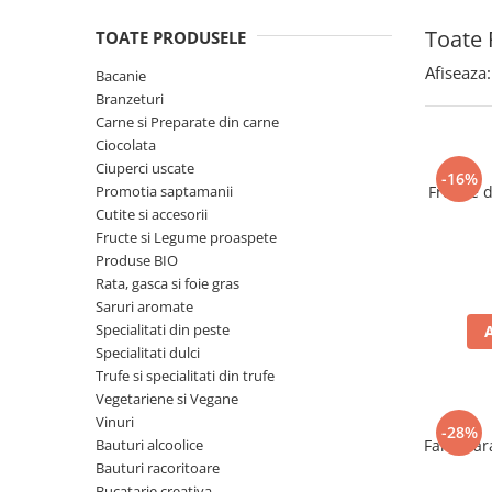
Spania / Cipru / Africa
Tigai grill
Toate 
TOATE PRODUSELE
Sare de mare din Marea Nordului
Prajitore paine
Sare de mare din Oceanele Pacific
Afiseaza:
Bacanie
Gratare
si Indian
Branzeturi
Sare de mare naturala din
Cesti, boluri, vesela
Carne si Preparate din carne
Portugalia
Ciocolata
Ciuperci uscate
Sare de roca
-16%
Promotia saptamanii
Frunze 
Sare marina
Cutite si accesorii
Sare speciala
Fructe si Legume proaspete
Snacks
Produse BIO
Rata, gasca si foie gras
Specialitati din ulei
Saruri aromate
Terine si placinte
Specialitati din peste
Specialitati dulci
Uleiuri Premium
Trufe si specialitati din trufe
Uleiuri speciale/presate la rece
Vegetariene si Vegane
Ulei de masline extravirgin
Vinuri
-28%
Bauturi alcoolice
Faina far
Ulei Gegenbauer
Bauturi racoritoare
Ulei Gewurzgarten
Bucatarie creativa