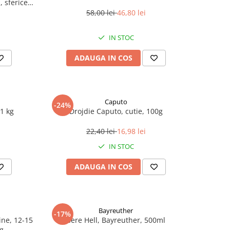
 sferice,
58,00 lei
46,80 lei
IN STOC
ADAUGA IN COS
Caputo
-24%
1 kg
Drojdie Caputo, cutie, 100g
22,40 lei
16,98 lei
IN STOC
ADAUGA IN COS
Bayreuther
-17%
line, 12-15
Bere Hell, Bayreuther, 500ml
 g