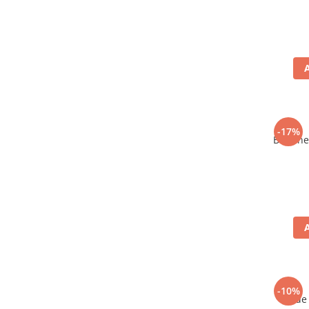
-17%
Bere ne
-10%
Vin de