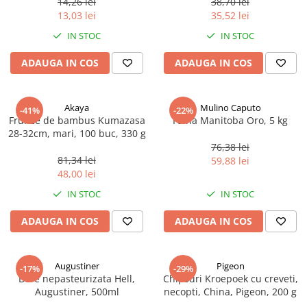
14,26 lei
38,70 lei
Ulei Huilerie Beaujolaise
13,03 lei
35,52 lei
Ulei Huileries du Berry
IN STOC
IN STOC
Uleiuri aromatizate
ADAUGA IN COS
ADAUGA IN COS
Ulei Wiberg Gastro
Akaya
Mulino Caputo
-41%
-22%
Frunze de bambus Kumazasa
Faina Manitoba Oro, 5 kg
28-32cm, mari, 100 buc, 330 g
76,38 lei
81,34 lei
59,88 lei
48,00 lei
IN STOC
IN STOC
ADAUGA IN COS
ADAUGA IN COS
Augustiner
Pigeon
-17%
-29%
Bere nepasteurizata Hell,
Chipsuri Kroepoek cu creveti,
Augustiner, 500ml
necopti, China, Pigeon, 200 g