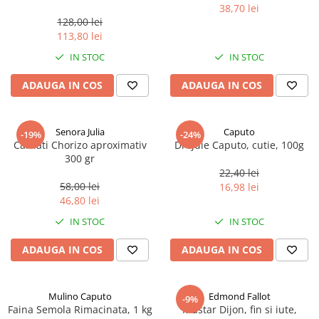
marimea perlelor 5 mm,
38,70 lei
sferice, 200 g
128,00 lei
113,80 lei
IN STOC
IN STOC
ADAUGA IN COS
ADAUGA IN COS
Senora Julia
Caputo
-19%
-24%
Carnati Chorizo aproximativ
Drojdie Caputo, cutie, 100g
300 gr
22,40 lei
58,00 lei
16,98 lei
46,80 lei
IN STOC
IN STOC
ADAUGA IN COS
ADAUGA IN COS
Mulino Caputo
Edmond Fallot
-9%
Faina Semola Rimacinata, 1 kg
Mustar Dijon, fin si iute,