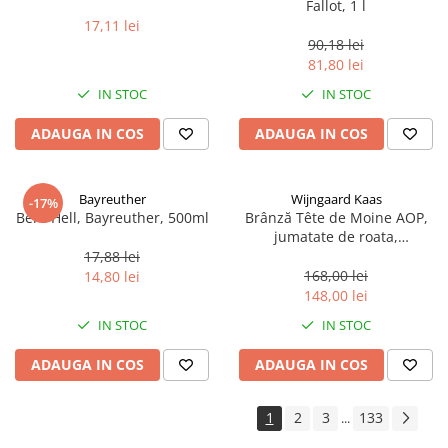
Fallot, 1 l
17,11 lei
90,18 lei
81,80 lei
IN STOC
IN STOC
ADAUGA IN COS
ADAUGA IN COS
Bayreuther
Wijngaard Kaas
-17%
Bere Hell, Bayreuther, 500ml
Brânză Tête de Moine AOP,
jumatate de roata,
aproximativ 400 g
17,88 lei
168,00 lei
14,80 lei
148,00 lei
IN STOC
IN STOC
ADAUGA IN COS
ADAUGA IN COS
1
2
3
133
...