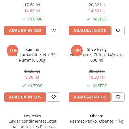
17,88 lei
20,82 lei
14,80 lei
14,80 lei
IN STOC
IN STOC
ADAUGA IN COS
ADAUGA IN COS
Rummo
Shao Hsing
-18%
-10%
Paste Lumachine, No. 39,
Vin de orez, China, 14% vol.,
Rummo, 500g
600 ml
12,22 lei
20,37 lei
9,98 lei
18,33 lei
IN STOC
IN STOC
ADAUGA IN COS
ADAUGA IN COS
Les Perles
Obento
Caviar condimentat „otet
Pesmet Panko, Obento, 1 kg
balsamic”, Les Perles,