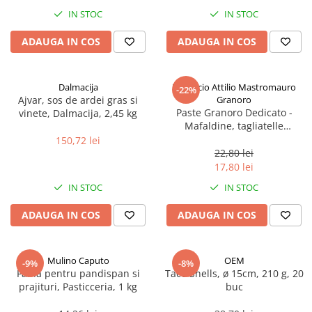
Spania / Cipru / Africa
Tigai grill
IN STOC
IN STOC
Sare de mare din Marea Nordului
Prajitore paine
ADAUGA IN COS
ADAUGA IN COS
Sare de mare din Oceanele Pacific
Gratare
si Indian
Sare de mare naturala din
Cesti, boluri, vesela
Dalmacija
Pastificio Attilio Mastromauro
-22%
Portugalia
Ajvar, sos de ardei gras si
Granoro
Sare de roca
Paste Granoro Dedicato -
vinete, Dalmacija, 2,45 kg
Mafaldine, tagliatelle
Sare marina
ondulate (10 mm), No.5, 500 g
150,72 lei
Sare speciala
22,80 lei
Snacks
17,80 lei
Specialitati din ulei
IN STOC
IN STOC
Terine si placinte
ADAUGA IN COS
ADAUGA IN COS
Uleiuri Premium
Uleiuri speciale/presate la rece
Mulino Caputo
OEM
-9%
-8%
Ulei de masline extravirgin
Faina pentru pandispan si
Taco Shells, ø 15cm, 210 g, 20
Ulei Gegenbauer
prajituri, Pasticceria, 1 kg
buc
Ulei Gewurzgarten