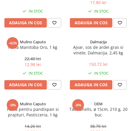
17,80 lei
Spania / Cipru / Africa
Tigai grill
Sare de mare din Marea Nordului
IN STOC
IN STOC
Prajitore paine
Sare de mare din Oceanele Pacific
ADAUGA IN COS
ADAUGA IN COS
Gratare
si Indian
Sare de mare naturala din
Cesti, boluri, vesela
Portugalia
Mulino Caputo
Dalmacija
-42%
Sare de roca
Faina Manitoba Oro, 1 kg
Ajvar, sos de ardei gras si
vinete, Dalmacija, 2,45 kg
Sare marina
22,40 lei
Sare speciala
150,72 lei
12,98 lei
Snacks
IN STOC
IN STOC
Specialitati din ulei
ADAUGA IN COS
ADAUGA IN COS
Terine si placinte
Uleiuri Premium
Mulino Caputo
OEM
Uleiuri speciale/presate la rece
-9%
-8%
Faina pentru pandispan si
Taco Shells, ø 15cm, 210 g, 20
Ulei de masline extravirgin
prajituri, Pasticceria, 1 kg
buc
Ulei Gegenbauer
14,26 lei
38,70 lei
Ulei Gewurzgarten