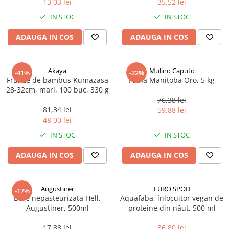
13,03 lei
35,52 lei
Ulei Huilerie Beaujolaise
IN STOC
IN STOC
Ulei Huileries du Berry
Uleiuri aromatizate
ADAUGA IN COS
ADAUGA IN COS
Ulei Wiberg Gastro
Akaya
Mulino Caputo
-41%
-22%
Frunze de bambus Kumazasa
Faina Manitoba Oro, 5 kg
28-32cm, mari, 100 buc, 330 g
76,38 lei
81,34 lei
59,88 lei
48,00 lei
IN STOC
IN STOC
ADAUGA IN COS
ADAUGA IN COS
Augustiner
EURO SPOD
-17%
Bere nepasteurizata Hell,
Aquafaba, înlocuitor vegan de
Augustiner, 500ml
proteine ​​din năut, 500 ml
17,88 lei
36,80 lei