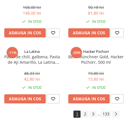
aproximativ 400 g
168,00 lei
90,18 lei
148,00 lei
81,80 lei
IN STOC
IN STOC
ADAUGA IN COS
ADAUGA IN COS
La Latina
Hacker Pschorr
-11%
-20%
Pasta de chili, galbena, Pasta
Bere Münchner Gold, Hacker
de Aji Amarillo, La Latina,
Pschorr, 500 ml
Peru 225 g
48,33 lei
19,80 lei
42,80 lei
15,80 lei
IN STOC
IN STOC
ADAUGA IN COS
ADAUGA IN COS
1
2
3
133
...