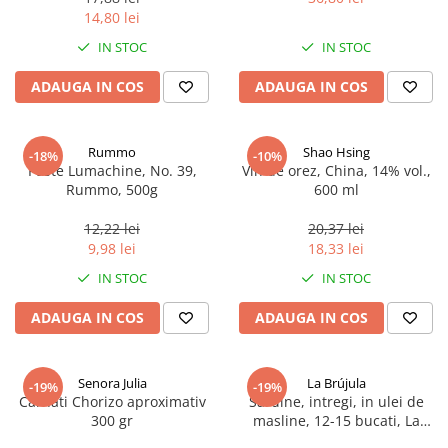
14,80 lei
IN STOC
IN STOC
ADAUGA IN COS
ADAUGA IN COS
Rummo
Shao Hsing
-18%
-10%
Paste Lumachine, No. 39,
Vin de orez, China, 14% vol.,
Rummo, 500g
600 ml
12,22 lei
20,37 lei
9,98 lei
18,33 lei
IN STOC
IN STOC
ADAUGA IN COS
ADAUGA IN COS
Senora Julia
La Brújula
-19%
-19%
Carnati Chorizo aproximativ
Sardine, intregi, in ulei de
300 gr
masline, 12-15 bucati, La
Brújula, 115 g