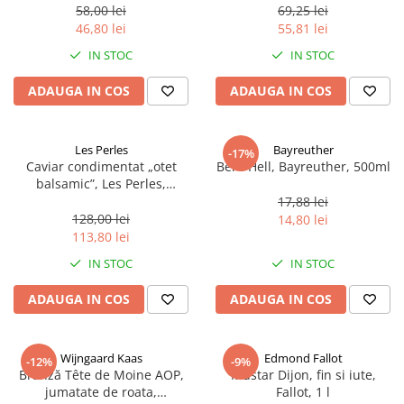
58,00 lei
69,25 lei
46,80 lei
55,81 lei
IN STOC
IN STOC
ADAUGA IN COS
ADAUGA IN COS
Les Perles
Bayreuther
-17%
Caviar condimentat „otet
Bere Hell, Bayreuther, 500ml
balsamic”, Les Perles,
marimea perlelor 5 mm,
17,88 lei
sferice, 200 g
128,00 lei
14,80 lei
113,80 lei
IN STOC
IN STOC
ADAUGA IN COS
ADAUGA IN COS
Wijngaard Kaas
Edmond Fallot
-12%
-9%
Brânză Tête de Moine AOP,
Mustar Dijon, fin si iute,
jumatate de roata,
Fallot, 1 l