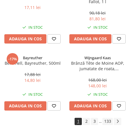
Fallot, 1 l
17,11 lei
90,18 lei
81,80 lei
IN STOC
IN STOC
ADAUGA IN COS
ADAUGA IN COS
Bayreuther
Wijngaard Kaas
-17%
Bere Hell, Bayreuther, 500ml
Brânză Tête de Moine AOP,
jumatate de roata,
aproximativ 400 g
17,88 lei
168,00 lei
14,80 lei
148,00 lei
IN STOC
IN STOC
ADAUGA IN COS
ADAUGA IN COS
1
2
3
133
...