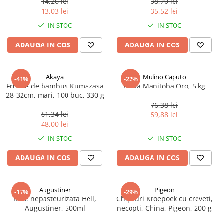
14,26 lei
38,70 lei
Ulei Huilerie Beaujolaise
13,03 lei
35,52 lei
Ulei Huileries du Berry
IN STOC
IN STOC
Uleiuri aromatizate
ADAUGA IN COS
ADAUGA IN COS
Ulei Wiberg Gastro
Akaya
Mulino Caputo
-41%
-22%
Frunze de bambus Kumazasa
Faina Manitoba Oro, 5 kg
28-32cm, mari, 100 buc, 330 g
76,38 lei
81,34 lei
59,88 lei
48,00 lei
IN STOC
IN STOC
ADAUGA IN COS
ADAUGA IN COS
Augustiner
Pigeon
-17%
-29%
Bere nepasteurizata Hell,
Chipsuri Kroepoek cu creveti,
Augustiner, 500ml
necopti, China, Pigeon, 200 g