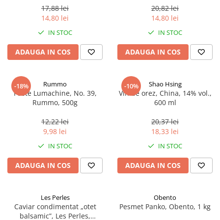
17,88 lei
20,82 lei
14,80 lei
14,80 lei
IN STOC
IN STOC
ADAUGA IN COS
ADAUGA IN COS
Rummo
Shao Hsing
-18%
-10%
Paste Lumachine, No. 39,
Vin de orez, China, 14% vol.,
Rummo, 500g
600 ml
12,22 lei
20,37 lei
9,98 lei
18,33 lei
IN STOC
IN STOC
ADAUGA IN COS
ADAUGA IN COS
Les Perles
Obento
Caviar condimentat „otet
Pesmet Panko, Obento, 1 kg
balsamic”, Les Perles,