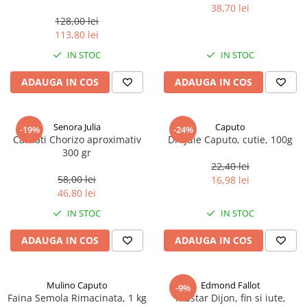
marimea perlelor 5 mm,
38,70 lei
sferice, 200 g
128,00 lei
113,80 lei
IN STOC
IN STOC
ADAUGA IN COS
ADAUGA IN COS
Senora Julia
Caputo
-19%
-24%
Carnati Chorizo aproximativ
Drojdie Caputo, cutie, 100g
300 gr
22,40 lei
58,00 lei
16,98 lei
46,80 lei
IN STOC
IN STOC
ADAUGA IN COS
ADAUGA IN COS
Mulino Caputo
Edmond Fallot
-9%
Faina Semola Rimacinata, 1 kg
Mustar Dijon, fin si iute,