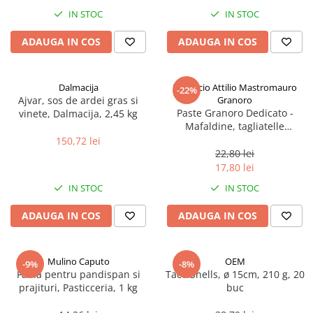
Spania / Cipru / Africa
Tigai grill
IN STOC
IN STOC
Sare de mare din Marea Nordului
Prajitore paine
ADAUGA IN COS
ADAUGA IN COS
Sare de mare din Oceanele Pacific
Gratare
si Indian
Sare de mare naturala din
Cesti, boluri, vesela
Dalmacija
Pastificio Attilio Mastromauro
-22%
Portugalia
Ajvar, sos de ardei gras si
Granoro
Sare de roca
Paste Granoro Dedicato -
vinete, Dalmacija, 2,45 kg
Mafaldine, tagliatelle
Sare marina
ondulate (10 mm), No.5, 500 g
150,72 lei
Sare speciala
22,80 lei
Snacks
17,80 lei
Specialitati din ulei
IN STOC
IN STOC
Terine si placinte
ADAUGA IN COS
ADAUGA IN COS
Uleiuri Premium
Uleiuri speciale/presate la rece
Mulino Caputo
OEM
-9%
-8%
Ulei de masline extravirgin
Faina pentru pandispan si
Taco Shells, ø 15cm, 210 g, 20
Ulei Gegenbauer
prajituri, Pasticceria, 1 kg
buc
Ulei Gewurzgarten