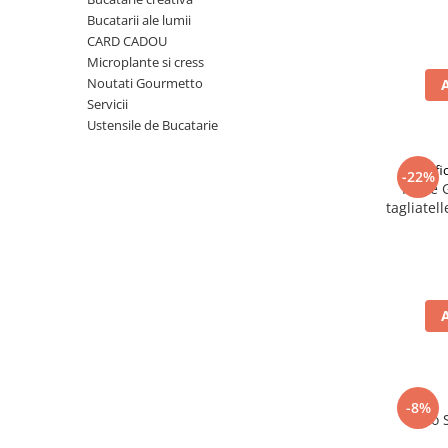
Ulei Huilerie Beaujolaise
Bucatarii ale lumii
Ulei Huileries du Berry
CARD CADOU
Microplante si cress
Uleiuri aromatizate
Noutati Gourmetto
Ulei Wiberg Gastro
Servicii
Ustensile de Bucatarie
Pastif
-22%
Paste 
tagliatel
-8%
Taco 