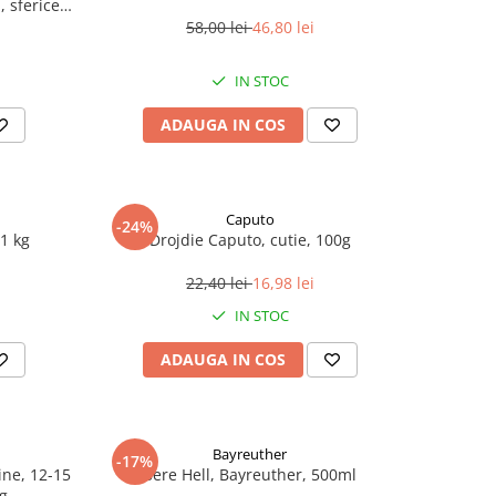
 sferice,
58,00 lei
46,80 lei
IN STOC
ADAUGA IN COS
Caputo
-24%
1 kg
Drojdie Caputo, cutie, 100g
22,40 lei
16,98 lei
IN STOC
ADAUGA IN COS
Bayreuther
-17%
line, 12-15
Bere Hell, Bayreuther, 500ml
 g