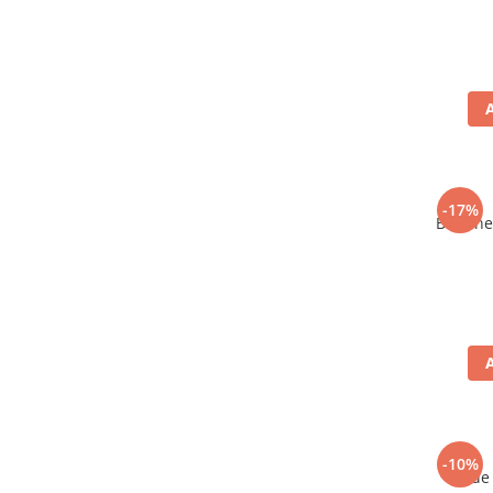
-17%
Bere ne
-10%
Vin de