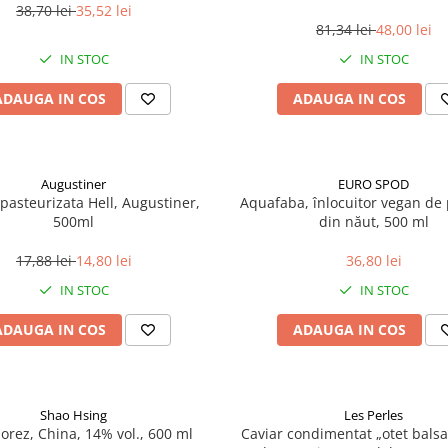
38,70 lei
35,52 lei
81,34 lei
48,00 lei
IN STOC
IN STOC
ADAUGA IN COS
ADAUGA IN COS
Augustiner
EURO SPOD
pasteurizata Hell, Augustiner,
Aquafaba, înlocuitor vegan de p
500ml
din năut, 500 ml
17,88 lei
14,80 lei
36,80 lei
IN STOC
IN STOC
ADAUGA IN COS
ADAUGA IN COS
Shao Hsing
Les Perles
 orez, China, 14% vol., 600 ml
Caviar condimentat „otet balsa