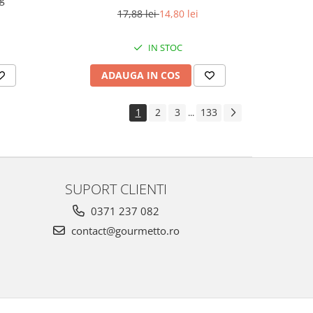
17,88 lei
14,80 lei
IN STOC
ADAUGA IN COS
1
2
3
133
...
SUPORT CLIENTI
0371 237 082
contact@gourmetto.ro