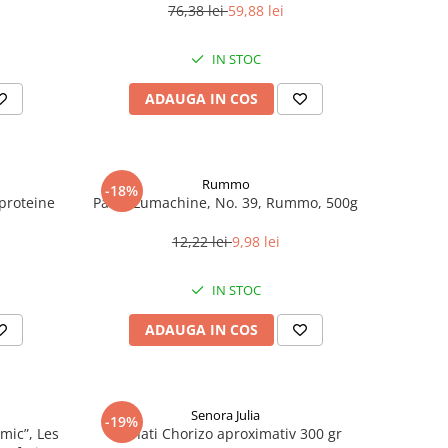
76,38 lei
59,88 lei
IN STOC
ADAUGA IN COS
Rummo
-18%
roteine ​​
Paste Lumachine, No. 39, Rummo, 500g
12,22 lei
9,98 lei
IN STOC
ADAUGA IN COS
Senora Julia
-19%
mic”, Les
Carnati Chorizo aproximativ 300 gr