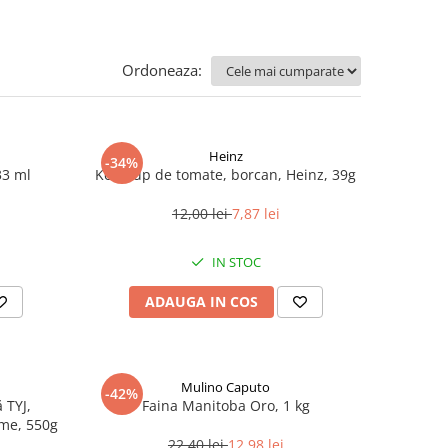
Ordoneaza:
Heinz
-34%
33 ml
Ketchup de tomate, borcan, Heinz, 39g
12,00 lei
7,87 lei
IN STOC
ADAUGA IN COS
Mulino Caputo
-42%
 TYJ,
Faina Manitoba Oro, 1 kg
me, 550g
22,40 lei
12,98 lei