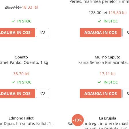
Perles, marimea perlelor 5 mm,
200 g
20,37 lei
18,33 lei
128,00 lei
113,80 lei
IN STOC
IN STOC
ADAUGA IN COS
ADAUGA IN COS
Obento
Mulino Caputo
smet Panko, Obento, 1 kg
Faina Semola Rimacinata, 
38,70 lei
17,11 lei
IN STOC
IN STOC
ADAUGA IN COS
ADAUGA IN COS
Edmond Fallot
La Brújula
-19%
 Dijon, fin si iute, Fallot, 1 l
Sardine, intregi, in ulei de mas
bucati, La Brújula, 115