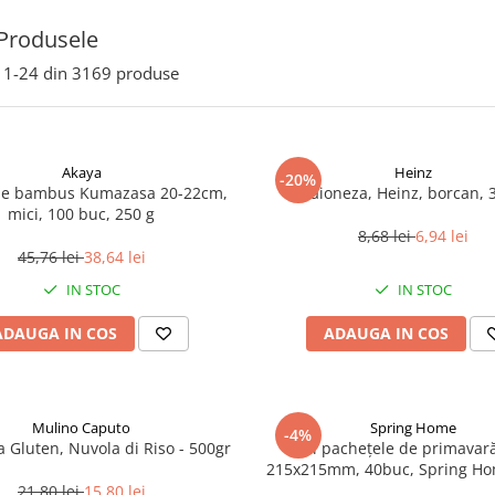
Produsele
1-
24
din
3169
produse
Akaya
Heinz
-20%
de bambus Kumazasa 20-22cm,
Maioneza, Heinz, borcan, 
mici, 100 buc, 250 g
8,68 lei
6,94 lei
45,76 lei
38,64 lei
IN STOC
IN STOC
ADAUGA IN COS
ADAUGA IN COS
Mulino Caputo
Spring Home
-4%
a Gluten, Nuvola di Riso - 500gr
Foi pachețele de primavară
215x215mm, 40buc, Spring Ho
21,80 lei
15,80 lei