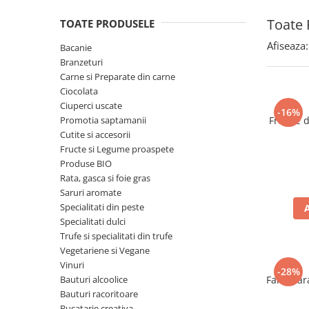
Spania / Cipru / Africa
Tigai grill
Toate 
TOATE PRODUSELE
Sare de mare din Marea Nordului
Prajitore paine
Sare de mare din Oceanele Pacific
Afiseaza:
Bacanie
Gratare
si Indian
Branzeturi
Sare de mare naturala din
Cesti, boluri, vesela
Carne si Preparate din carne
Portugalia
Ciocolata
Ciuperci uscate
Sare de roca
-16%
Promotia saptamanii
Frunze 
Sare marina
Cutite si accesorii
Sare speciala
Fructe si Legume proaspete
Snacks
Produse BIO
Rata, gasca si foie gras
Specialitati din ulei
Saruri aromate
Terine si placinte
Specialitati din peste
Specialitati dulci
Uleiuri Premium
Trufe si specialitati din trufe
Uleiuri speciale/presate la rece
Vegetariene si Vegane
Ulei de masline extravirgin
Vinuri
-28%
Bauturi alcoolice
Faina far
Ulei Gegenbauer
Bauturi racoritoare
Ulei Gewurzgarten
Bucatarie creativa