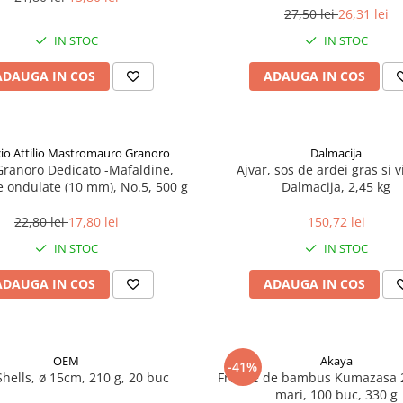
27,50 lei
26,31 lei
IN STOC
IN STOC
ADAUGA IN COS
ADAUGA IN COS
icio Attilio Mastromauro Granoro
Dalmacija
Granoro Dedicato -Mafaldine,
Ajvar, sos de ardei gras si v
le ondulate (10 mm), No.5, 500 g
Dalmacija, 2,45 kg
22,80 lei
17,80 lei
150,72 lei
IN STOC
IN STOC
ADAUGA IN COS
ADAUGA IN COS
OEM
Akaya
-41%
Shells, ø 15cm, 210 g, 20 buc
Frunze de bambus Kumazasa 
mari, 100 buc, 330 g