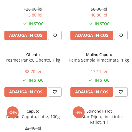
marimea perlelor 5 mm,
sferice, 200 g
128,00 lei
58,00 lei
113,80 lei
46,80 lei
IN STOC
IN STOC
ADAUGA IN COS
ADAUGA IN COS
Obento
Mulino Caputo
Pesmet Panko, Obento, 1 kg
Faina Semola Rimacinata, 1 kg
38,70 lei
17,11 lei
IN STOC
IN STOC
ADAUGA IN COS
ADAUGA IN COS
Caputo
Edmond Fallot
-24%
-9%
Drojdie Caputo, cutie, 100g
Mustar Dijon, fin si iute,
Fallot, 1 l
22,40 lei