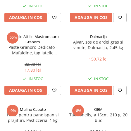
Spania / Cipru / Africa
Tigai grill
IN STOC
IN STOC
Sare de mare din Marea Nordului
Prajitore paine
ADAUGA IN COS
ADAUGA IN COS
Sare de mare din Oceanele Pacific
Gratare
si Indian
Sare de mare naturala din
Cesti, boluri, vesela
Pastificio Attilio Mastromauro
Dalmacija
-22%
Portugalia
Granoro
Ajvar, sos de ardei gras si
Sare de roca
Paste Granoro Dedicato -
vinete, Dalmacija, 2,45 kg
Mafaldine, tagliatelle
Sare marina
ondulate (10 mm), No.5, 500 g
150,72 lei
Sare speciala
22,80 lei
Snacks
17,80 lei
Specialitati din ulei
IN STOC
IN STOC
Terine si placinte
ADAUGA IN COS
ADAUGA IN COS
Uleiuri Premium
Uleiuri speciale/presate la rece
Mulino Caputo
OEM
-9%
-8%
Ulei de masline extravirgin
Faina pentru pandispan si
Taco Shells, ø 15cm, 210 g, 20
Ulei Gegenbauer
prajituri, Pasticceria, 1 kg
buc
Ulei Gewurzgarten