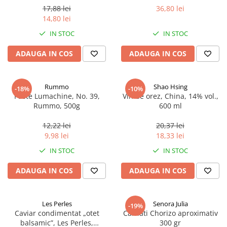
17,88 lei
36,80 lei
14,80 lei
IN STOC
IN STOC
ADAUGA IN COS
ADAUGA IN COS
Rummo
Shao Hsing
-18%
-10%
Paste Lumachine, No. 39,
Vin de orez, China, 14% vol.,
Rummo, 500g
600 ml
12,22 lei
20,37 lei
9,98 lei
18,33 lei
IN STOC
IN STOC
ADAUGA IN COS
ADAUGA IN COS
Les Perles
Senora Julia
-19%
Caviar condimentat „otet
Carnati Chorizo aproximativ
balsamic”, Les Perles,
300 gr