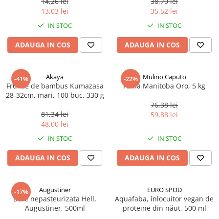
14,26 lei
38,70 lei
Ulei Huilerie Beaujolaise
13,03 lei
35,52 lei
Ulei Huileries du Berry
IN STOC
IN STOC
Uleiuri aromatizate
ADAUGA IN COS
ADAUGA IN COS
Ulei Wiberg Gastro
Akaya
Mulino Caputo
-41%
-22%
Frunze de bambus Kumazasa
Faina Manitoba Oro, 5 kg
28-32cm, mari, 100 buc, 330 g
76,38 lei
81,34 lei
59,88 lei
48,00 lei
IN STOC
IN STOC
ADAUGA IN COS
ADAUGA IN COS
Augustiner
EURO SPOD
-17%
Bere nepasteurizata Hell,
Aquafaba, înlocuitor vegan de
Augustiner, 500ml
proteine ​​din năut, 500 ml