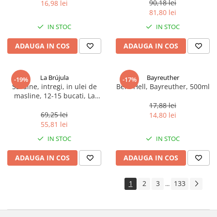
90,18 lei
16,98 lei
81,80 lei
IN STOC
IN STOC
ADAUGA IN COS
ADAUGA IN COS
La Brújula
Bayreuther
-19%
-17%
Sardine, intregi, in ulei de
Bere Hell, Bayreuther, 500ml
masline, 12-15 bucati, La
Brújula, 115 g
17,88 lei
69,25 lei
14,80 lei
55,81 lei
IN STOC
IN STOC
ADAUGA IN COS
ADAUGA IN COS
1
2
3
133
...