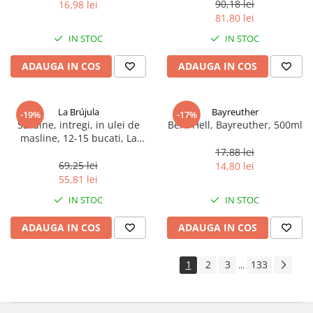
90,18 lei
16,98 lei
81,80 lei
IN STOC
IN STOC
ADAUGA IN COS
ADAUGA IN COS
La Brújula
Bayreuther
-19%
-17%
Sardine, intregi, in ulei de
Bere Hell, Bayreuther, 500ml
masline, 12-15 bucati, La
Brújula, 115 g
17,88 lei
69,25 lei
14,80 lei
55,81 lei
IN STOC
IN STOC
ADAUGA IN COS
ADAUGA IN COS
1
2
3
133
...