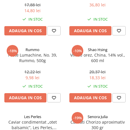
17,88 lei
36,80 lei
14,80 lei
IN STOC
IN STOC
ADAUGA IN COS
ADAUGA IN COS
Rummo
Shao Hsing
-18%
-10%
Paste Lumachine, No. 39,
Vin de orez, China, 14% vol.,
Rummo, 500g
600 ml
12,22 lei
20,37 lei
9,98 lei
18,33 lei
IN STOC
IN STOC
ADAUGA IN COS
ADAUGA IN COS
Les Perles
Senora Julia
-19%
Caviar condimentat „otet
Carnati Chorizo aproximativ
balsamic”, Les Perles,
300 gr