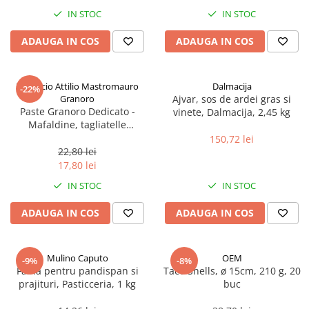
Spania / Cipru / Africa
Tigai grill
IN STOC
IN STOC
Sare de mare din Marea Nordului
Prajitore paine
ADAUGA IN COS
ADAUGA IN COS
Sare de mare din Oceanele Pacific
Gratare
si Indian
Sare de mare naturala din
Cesti, boluri, vesela
Pastificio Attilio Mastromauro
Dalmacija
-22%
Portugalia
Granoro
Ajvar, sos de ardei gras si
Sare de roca
Paste Granoro Dedicato -
vinete, Dalmacija, 2,45 kg
Mafaldine, tagliatelle
Sare marina
ondulate (10 mm), No.5, 500 g
150,72 lei
Sare speciala
22,80 lei
Snacks
17,80 lei
Specialitati din ulei
IN STOC
IN STOC
Terine si placinte
ADAUGA IN COS
ADAUGA IN COS
Uleiuri Premium
Uleiuri speciale/presate la rece
Mulino Caputo
OEM
-9%
-8%
Ulei de masline extravirgin
Faina pentru pandispan si
Taco Shells, ø 15cm, 210 g, 20
Ulei Gegenbauer
prajituri, Pasticceria, 1 kg
buc
Ulei Gewurzgarten