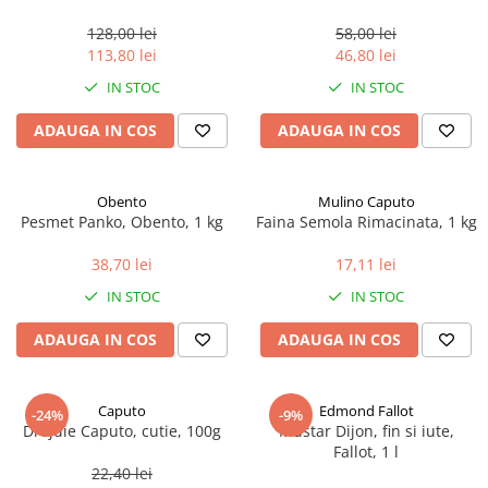
marimea perlelor 5 mm,
sferice, 200 g
128,00 lei
58,00 lei
113,80 lei
46,80 lei
IN STOC
IN STOC
ADAUGA IN COS
ADAUGA IN COS
Obento
Mulino Caputo
Pesmet Panko, Obento, 1 kg
Faina Semola Rimacinata, 1 kg
38,70 lei
17,11 lei
IN STOC
IN STOC
ADAUGA IN COS
ADAUGA IN COS
Caputo
Edmond Fallot
-24%
-9%
Drojdie Caputo, cutie, 100g
Mustar Dijon, fin si iute,
Fallot, 1 l
22,40 lei