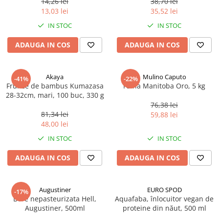
14,26 lei
38,70 lei
Ulei Huilerie Beaujolaise
13,03 lei
35,52 lei
Ulei Huileries du Berry
IN STOC
IN STOC
Uleiuri aromatizate
ADAUGA IN COS
ADAUGA IN COS
Ulei Wiberg Gastro
Akaya
Mulino Caputo
-41%
-22%
Frunze de bambus Kumazasa
Faina Manitoba Oro, 5 kg
28-32cm, mari, 100 buc, 330 g
76,38 lei
81,34 lei
59,88 lei
48,00 lei
IN STOC
IN STOC
ADAUGA IN COS
ADAUGA IN COS
Augustiner
EURO SPOD
-17%
Bere nepasteurizata Hell,
Aquafaba, înlocuitor vegan de
Augustiner, 500ml
proteine ​​din năut, 500 ml