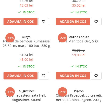
14,26 lei
38,70 lei
Ulei Huilerie Beaujolaise
13,03 lei
35,52 lei
Ulei Huileries du Berry
IN STOC
IN STOC
Uleiuri aromatizate
ADAUGA IN COS
ADAUGA IN COS
Ulei Wiberg Gastro
Akaya
Mulino Caputo
-41%
-22%
Frunze de bambus Kumazasa
Faina Manitoba Oro, 5 kg
28-32cm, mari, 100 buc, 330 g
76,38 lei
81,34 lei
59,88 lei
48,00 lei
IN STOC
IN STOC
ADAUGA IN COS
ADAUGA IN COS
Augustiner
Pigeon
-17%
-29%
Bere nepasteurizata Hell,
Chipsuri Kroepoek cu creveti,
Augustiner, 500ml
necopti, China, Pigeon, 200 g