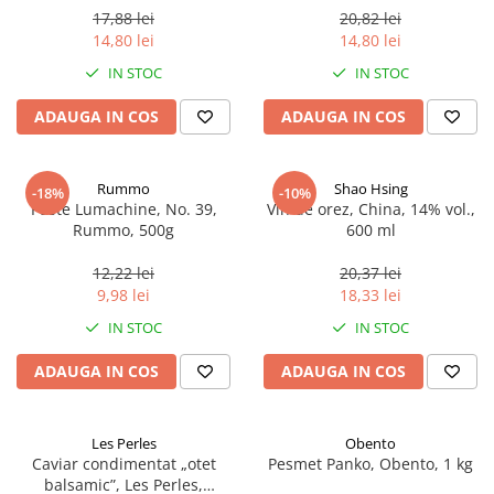
17,88 lei
20,82 lei
14,80 lei
14,80 lei
IN STOC
IN STOC
ADAUGA IN COS
ADAUGA IN COS
Rummo
Shao Hsing
-18%
-10%
Paste Lumachine, No. 39,
Vin de orez, China, 14% vol.,
Rummo, 500g
600 ml
12,22 lei
20,37 lei
9,98 lei
18,33 lei
IN STOC
IN STOC
ADAUGA IN COS
ADAUGA IN COS
Les Perles
Obento
Caviar condimentat „otet
Pesmet Panko, Obento, 1 kg
balsamic”, Les Perles,