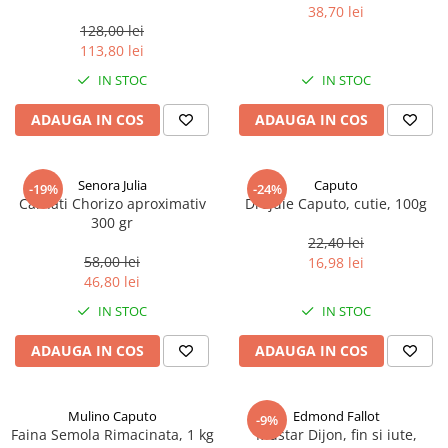
marimea perlelor 5 mm,
38,70 lei
sferice, 200 g
128,00 lei
113,80 lei
IN STOC
IN STOC
ADAUGA IN COS
ADAUGA IN COS
Senora Julia
Caputo
-19%
-24%
Carnati Chorizo aproximativ
Drojdie Caputo, cutie, 100g
300 gr
22,40 lei
58,00 lei
16,98 lei
46,80 lei
IN STOC
IN STOC
ADAUGA IN COS
ADAUGA IN COS
Mulino Caputo
Edmond Fallot
-9%
Faina Semola Rimacinata, 1 kg
Mustar Dijon, fin si iute,