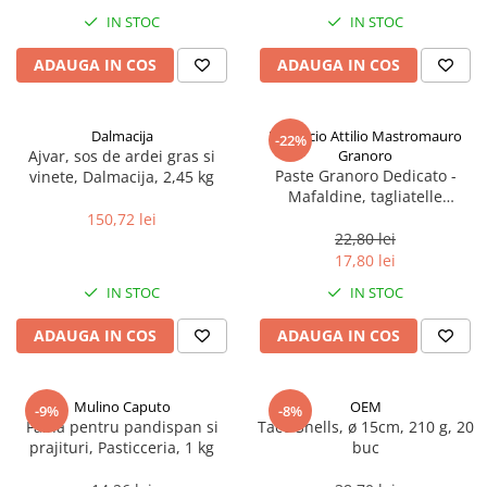
Spania / Cipru / Africa
Tigai grill
IN STOC
IN STOC
Sare de mare din Marea Nordului
Prajitore paine
ADAUGA IN COS
ADAUGA IN COS
Sare de mare din Oceanele Pacific
Gratare
si Indian
Sare de mare naturala din
Cesti, boluri, vesela
Dalmacija
Pastificio Attilio Mastromauro
-22%
Portugalia
Ajvar, sos de ardei gras si
Granoro
Sare de roca
Paste Granoro Dedicato -
vinete, Dalmacija, 2,45 kg
Mafaldine, tagliatelle
Sare marina
ondulate (10 mm), No.5, 500 g
150,72 lei
Sare speciala
22,80 lei
Snacks
17,80 lei
Specialitati din ulei
IN STOC
IN STOC
Terine si placinte
ADAUGA IN COS
ADAUGA IN COS
Uleiuri Premium
Uleiuri speciale/presate la rece
Mulino Caputo
OEM
-9%
-8%
Ulei de masline extravirgin
Faina pentru pandispan si
Taco Shells, ø 15cm, 210 g, 20
Ulei Gegenbauer
prajituri, Pasticceria, 1 kg
buc
Ulei Gewurzgarten