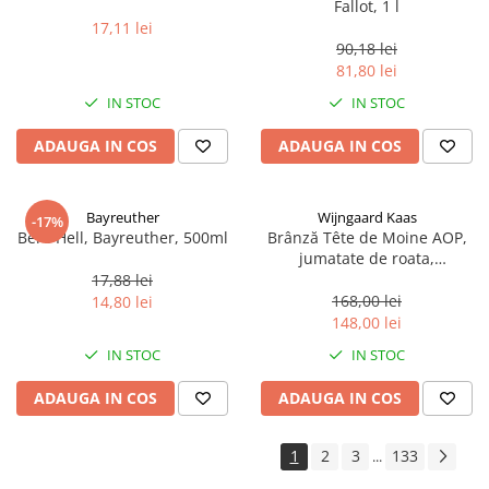
Fallot, 1 l
17,11 lei
90,18 lei
81,80 lei
IN STOC
IN STOC
ADAUGA IN COS
ADAUGA IN COS
Bayreuther
Wijngaard Kaas
-17%
Bere Hell, Bayreuther, 500ml
Brânză Tête de Moine AOP,
jumatate de roata,
aproximativ 400 g
17,88 lei
168,00 lei
14,80 lei
148,00 lei
IN STOC
IN STOC
ADAUGA IN COS
ADAUGA IN COS
1
2
3
133
...