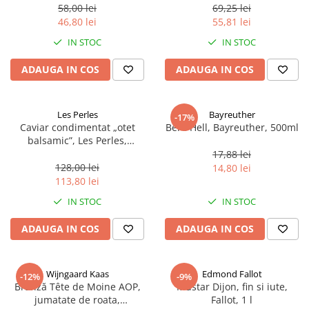
58,00 lei
69,25 lei
46,80 lei
55,81 lei
IN STOC
IN STOC
ADAUGA IN COS
ADAUGA IN COS
Les Perles
Bayreuther
-17%
Caviar condimentat „otet
Bere Hell, Bayreuther, 500ml
balsamic”, Les Perles,
marimea perlelor 5 mm,
17,88 lei
sferice, 200 g
128,00 lei
14,80 lei
113,80 lei
IN STOC
IN STOC
ADAUGA IN COS
ADAUGA IN COS
Wijngaard Kaas
Edmond Fallot
-12%
-9%
Brânză Tête de Moine AOP,
Mustar Dijon, fin si iute,
jumatate de roata,
Fallot, 1 l