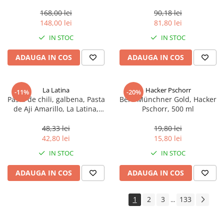
aproximativ 400 g
168,00 lei
90,18 lei
148,00 lei
81,80 lei
IN STOC
IN STOC
ADAUGA IN COS
ADAUGA IN COS
La Latina
Hacker Pschorr
-11%
-20%
Pasta de chili, galbena, Pasta
Bere Münchner Gold, Hacker
de Aji Amarillo, La Latina,
Pschorr, 500 ml
Peru 225 g
48,33 lei
19,80 lei
42,80 lei
15,80 lei
IN STOC
IN STOC
ADAUGA IN COS
ADAUGA IN COS
1
2
3
133
...