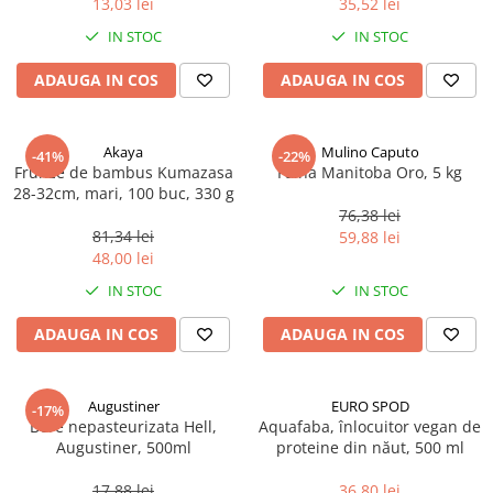
13,03 lei
35,52 lei
Ulei Huilerie Beaujolaise
IN STOC
IN STOC
Ulei Huileries du Berry
Uleiuri aromatizate
ADAUGA IN COS
ADAUGA IN COS
Ulei Wiberg Gastro
Akaya
Mulino Caputo
-41%
-22%
Frunze de bambus Kumazasa
Faina Manitoba Oro, 5 kg
28-32cm, mari, 100 buc, 330 g
76,38 lei
81,34 lei
59,88 lei
48,00 lei
IN STOC
IN STOC
ADAUGA IN COS
ADAUGA IN COS
Augustiner
EURO SPOD
-17%
Bere nepasteurizata Hell,
Aquafaba, înlocuitor vegan de
Augustiner, 500ml
proteine ​​din năut, 500 ml
17,88 lei
36,80 lei