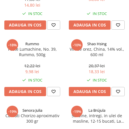
14,80 lei
IN STOC
IN STOC
ADAUGA IN COS
ADAUGA IN COS
Rummo
Shao Hsing
-18%
-10%
Paste Lumachine, No. 39,
Vin de orez, China, 14% vol.,
Rummo, 500g
600 ml
12,22 lei
20,37 lei
9,98 lei
18,33 lei
IN STOC
IN STOC
ADAUGA IN COS
ADAUGA IN COS
Senora Julia
La Brújula
-19%
-19%
Carnati Chorizo aproximativ
Sardine, intregi, in ulei de
300 gr
masline, 12-15 bucati, La
Brújula, 115 g