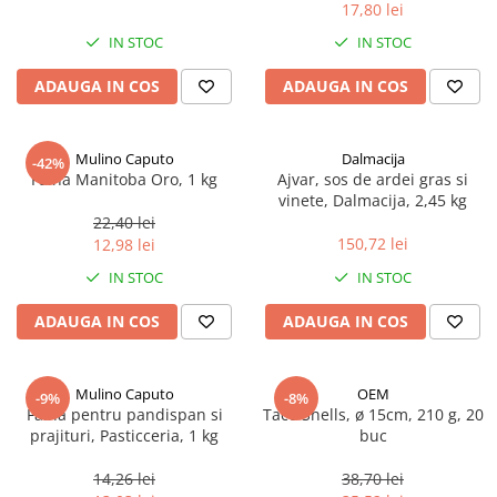
17,80 lei
Spania / Cipru / Africa
Tigai grill
Sare de mare din Marea Nordului
IN STOC
IN STOC
Prajitore paine
Sare de mare din Oceanele Pacific
ADAUGA IN COS
ADAUGA IN COS
Gratare
si Indian
Sare de mare naturala din
Cesti, boluri, vesela
Portugalia
Mulino Caputo
Dalmacija
-42%
Sare de roca
Faina Manitoba Oro, 1 kg
Ajvar, sos de ardei gras si
vinete, Dalmacija, 2,45 kg
Sare marina
22,40 lei
Sare speciala
150,72 lei
12,98 lei
Snacks
IN STOC
IN STOC
Specialitati din ulei
ADAUGA IN COS
ADAUGA IN COS
Terine si placinte
Uleiuri Premium
Mulino Caputo
OEM
Uleiuri speciale/presate la rece
-9%
-8%
Faina pentru pandispan si
Taco Shells, ø 15cm, 210 g, 20
Ulei de masline extravirgin
prajituri, Pasticceria, 1 kg
buc
Ulei Gegenbauer
14,26 lei
38,70 lei
Ulei Gewurzgarten